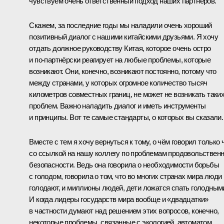
чувствуем очень ответственный подход наших партнёров.
Скажем, за последние годы мы наладили очень хороший
позитивный диалог с нашими китайскими друзьями. Я хочу
отдать должное руководству Китая, которое очень остро
и по‑партнёрски реагирует на любые проблемы, которые
возникают. Они, конечно, возникают постоянно, потому что
между странами, у которых огромное количество тысяч
километров совместных границ, не может не возникать таки
проблем. Важно наладить диалог и иметь инструменты
и принципы. Вот те самые стандарты, о которых вы сказали.
Вместе с тем я хочу вернуться к тому, о чём говорил только 
со ссылкой на нашу коллегу по проблемам продовольствен
безопасности. Ведь она говорила о необходимости борьбы
с голодом, говорила о том, что во многих странах мира люди
голодают, и миллионы людей, дети ложатся спать голодным
И когда лидеры государств мира вообще и «двадцатки»
в частности думают над решением этих вопросов, конечно,
некоторые проблемы, связанные с экологией, автоматом