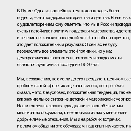
В.Путин:
Одна из важнейших тем, которая здесь была
поднята, – это поддержка материнства и детства. Во‑первых
с удовлетворением хочу отметить, что мы в России проводи
очень настойчиво политику поддержки материнства и детст
в течение нескольких последний лет. Что особенно приятно,
это даёт положительный результат. Я сейчас не буду
перечислять все элементы этой политики, но у нас
демографические показатели, показатели рождаемости,
являются лучшими за последние 19–20 лет.
Мы, к сожалению, не смогли до сих преодолеть целиком все
проблем в этой сфере, их ещё очень много, но то, о чём я
сказал, – это, безусловно, положительная тенденция, так же
как значительное снижение детской и материнской смертнос
Наши коллеги в странах «двадцатки» знают об этом, мы
многократно обсуждали, с некоторыми из них у меня очень
добрые личные отношения. Мы и на рабочих встречах,
и в личном общении это обсуждаем, наш опыт изучается, и 