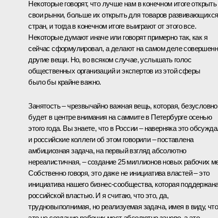
Некоторые говорят, что лучше нам в конечном итоге открыть
свои рынки, больше их открыть для товаров развивающихс
стран, и тогда в конечном итоге выиграют от этого все.
Некоторые думают иначе или говорят примерно так, как я
сейчас сформулировал, а делают на самом деле совершен
другие вещи. Но, во всяком случае, услышать голос
общественных организаций и экспертов из этой сферы
было бы крайне важно.
Занятость – чрезвычайно важная вещь, которая, безусловно
будет в центре внимания на саммите в Петербурге осенью
этого года. Вы знаете, что в России – наверняка это обсужда
и российские коллеги об этом говорили – поставлена
амбициозная задача, на первый взгляд абсолютно
нереалистичная, – создание 25 миллионов новых рабочих ме
Собственно говоря, это даже не инициатива властей – это
инициатива нашего бизнес-сообщества, которая поддержан
российской властью. И я считаю, что это, да,
трудновыполнимая, но реализуемая задача, имея в виду, чт
это не создание рабочих мест абсолютно заново, а это