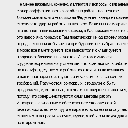
Не менее важными, конечно, являются и вопросы, связанны
с энергоэффективностью, особенно работы на шельфе.
Должен сказать, что Российская Федерация внедряет самы
строгие стандарты работы на шельфе. Если вы посмотрите,
что делают наши компании, скажем, в Каспийском море, то в
это наверняка порадует. Там практически ни одного килогра
породы, которая добывается при бурении, не выбрасываетс
в море: всё пакетируется, всё вывозится и складируется
в заранее обозначенных местах. И в этом смысле я
с удовлетворением хочу отметить, что всё‑таки мы в работе
на шельфе, где у нас эта работа ведётся, и наша компания,
и наши партнёры действуют в рамках самых высочайших
требований. Разумеется, во‑первых, это должно быть
продолжено, и, во‑вторых, это должно совершенствоваться,
потому что совершенствуются сами методы работы.
И вопросы, связанные с обеспечением экологической
безопасности, должны идти в параллель, во всяком случае,
ставить эти вопросы, конечно, нужно, чтобы они не уходили
на второй план.