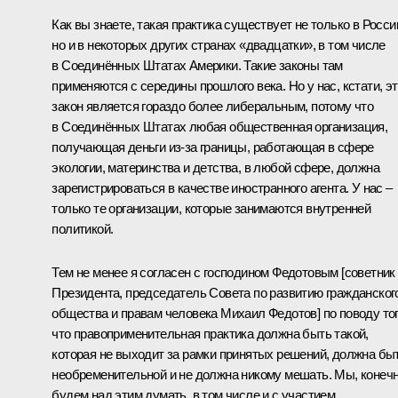
Как вы знаете, такая практика существует не только в Росси
но и в некоторых других странах «двадцатки», в том числе
в Соединённых Штатах Америки. Такие законы там
применяются с середины прошлого века. Но у нас, кстати, эт
закон является гораздо более либеральным, потому что
в Соединённых Штатах любая общественная организация,
получающая деньги из‑за границы, работающая в сфере
экологии, материнства и детства, в любой сфере, должна
зарегистрироваться в качестве иностранного агента. У нас –
только те организации, которые занимаются внутренней
политикой.
Тем не менее я согласен с господином Федотовым [советник
Президента, председатель Совета по развитию гражданског
общества и правам человека Михаил Федотов] по поводу тог
что правоприменительная практика должна быть такой,
которая не выходит за рамки принятых решений, должна бы
необременительной и не должна никому мешать. Мы, конечн
будем над этим думать, в том числе и с участием