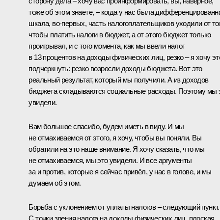
сторону дела – хочу вас проинформировать, вы, наверное,
тоже об этом знаете, – когда у нас была дифференцированн
шкала, во‑первых, часть налогоплательщиков уходили от тог
чтобы платить налоги в бюджет, а от этого бюджет только
проигрывал, и с того момента, как мы ввели налог
в 13 процентов на доходы физических лиц, резко – я хочу эт
подчеркнуть: резко возросли доходы бюджета. Вот это
реальный результат, который мы получили. А из доходов
бюджета складываются социальные расходы. Поэтому мы 
увидели.
Вам большое спасибо, будем иметь в виду. И мы
не отмахиваемся от этого, я хочу, чтобы вы поняли. Вы
обратили на это наше внимание. Я хочу сказать, что мы
не отмахиваемся, мы это увидели. И все аргументы
за и против, которые я сейчас привёл, у нас в голове, и мы
думаем об этом.
Борьба с уклонением от уплаты налогов – следующий пункт.
С точки зрения налога на доходы физических лиц, плоская