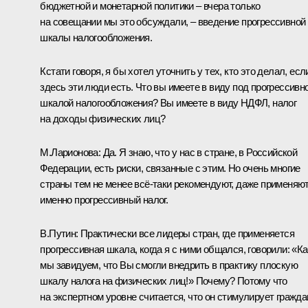
бюджетной и монетарной политики – вчера только
на совещании мы это обсуждали, – введение прогрессивной
шкалы налогообложения.
Кстати говоря, я бы хотел уточнить у тех, кто это делал, есл
здесь эти люди есть. Что вы имеете в виду под прогрессивн
шкалой налогообложения? Вы имеете в виду НДФЛ, налог
на доходы физических лиц?
М.Ларионова:
Да. Я знаю, что у нас в стране, в Российской
Федерации, есть риски, связанные с этим. Но очень многие
страны тем не менее всё‑таки рекомендуют, даже применяю
именно прогрессивный налог.
В.Путин:
Практически все лидеры стран, где применяется
прогрессивная шкала, когда я с ними общался, говорили: «Ка
мы завидуем, что Вы смогли внедрить в практику плоскую
шкалу налога на физических лиц!» Почему? Потому что
на экспертном уровне считается, что он стимулирует гражда