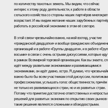
по количеству пахотных земель. Мы видим, что сейчас
интерес к этому роду деятельности, к работе в области
сельского хозяйства со стороны наших партнёров многократ
возрастает. И мы видим желание наших зарубежных партнё
работать в российской экономике в этом её секторе.
В этой связи чрезвычайно важно, на мой взгляд, участие
«гражданской двадцатки» и вообще гражданских объединен
организаций и в работе «Группы двадцати», и в работе «Гру
восьми» в связи с очень острыми дискуссиями, которые иду
в рамках Всемирной торговой организации. Как вы знаете, сп
идёт между развитыми экономиками и развивающимися
экономиками, он идёт давно, остро. Я думаю, что чрезвычай
важно было бы всем участникам этой дискуссии, политикам
профессионалам, услышать голос общественности, причём
не только из развивающихся стран, но и из развитых стран.
Потому что принятие достаточно ответственных и непросты
решений для развитых экономик по открытию своих рынков 
такие решения являются сложными и обоюдоострыми.