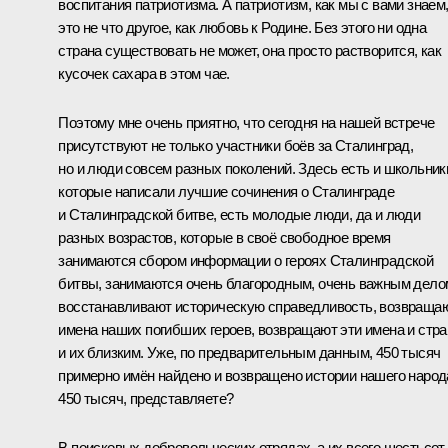
воспитания патриотизма. А патриотизм, как мы с вами знаем
это не что другое, как любовь к Родине. Без этого ни одна
страна существовать не может, она просто растворится, как
кусочек сахара в этом чае.
Поэтому мне очень приятно, что сегодня на нашей встрече
присутствуют не только участники боёв за Сталинград,
но и люди совсем разных поколений. Здесь есть и школьник
которые написали лучшие сочинения о Сталинграде
и Сталинградской битве, есть молодые люди, да и люди
разных возрастов, которые в своё свободное время
занимаются сбором информации о героях Сталинградской
битвы, занимаются очень благородным, очень важным дело
восстанавливают историческую справедливость, возвраща
имена наших погибших героев, возвращают эти имена и стра
и их близким. Уже, по предварительным данным, 450 тысяч
примерно имён найдено и возвращено истории нашего народ
450 тысяч, представляете?
В поисковых добровольческих отрядах, а их всего шестьсот,