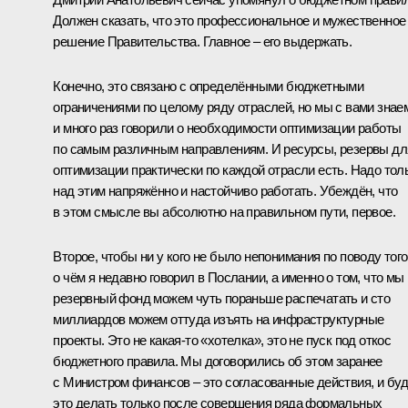
Должен сказать, что это профессиональное и мужественное
решение Правительства. Главное – его выдержать.
Конечно, это связано с определёнными бюджетными
ограничениями по целому ряду отраслей, но мы с вами знае
и много раз говорили о необходимости оптимизации работы
по самым различным направлениям. И ресурсы, резервы дл
оптимизации практически по каждой отрасли есть. Надо тол
над этим напряжённо и настойчиво работать. Убеждён, что
в этом смысле вы абсолютно на правильном пути, первое.
Второе, чтобы ни у кого не было непонимания по поводу того
о чём я недавно говорил в Послании, а именно о том, что мы
резервный фонд можем чуть пораньше распечатать и сто
миллиардов можем оттуда изъять на инфраструктурные
проекты. Это не какая‑то «хотелка», это не пуск под откос
бюджетного правила. Мы договорились об этом заранее
с Министром финансов – это согласованные действия, и бу
это делать только после совершения ряда формальных