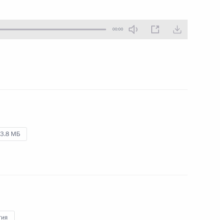
21 декабря 2012 года
Аудио, 5 мин.
00:00
3.8 МБ
Всероссийский съезд судей
гия