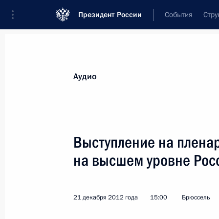
Президент России
События
Стру
Видеозаписи
Фотографии
Аудиозапи
Все материалы
Выступления
Совещан
Аудио
Показа
Выступление на плена
на высшем уровне Рос
Встреча с членами
Правительства
21 декабря 2012 года
15:00
Брюссель