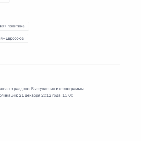
18 декабря 2012 года
Аудио, 11 мин.
няя политика
ия–Евросоюз
ован в разделе:
Выступления и стенограммы
бликации:
21 декабря 2012 года, 15:00
Встреча с доверенными
лицами