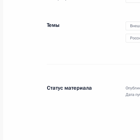
19 декабря 2012 года
Аудио, 3 мин.
Темы
Внеш
Росс
Статус материала
Опублик
Дата пу
Встреча с судьями
Конституционного Суда