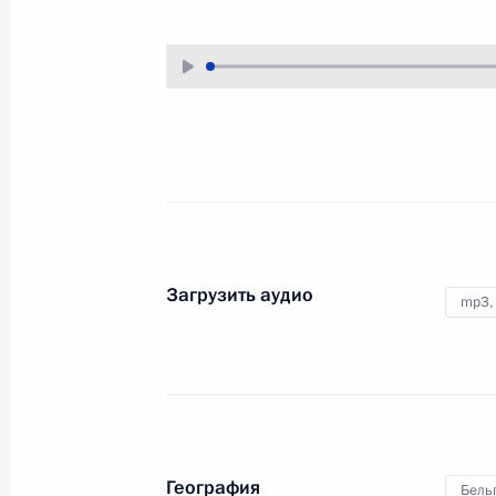
27 декабря 2012 года
Аудио, 11 мин.
Загрузить аудио
mp3,
Саммит ЕврАзЭС
География
Бель