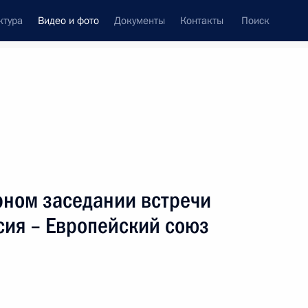
ктура
Видео и фото
Документы
Контакты
Поиск
си
ия, встречи
Встречи со СМИ
декабрь, 2012
ть следующие материалы
рном заседании встречи
сия – Европейский союз
Выступление на пленарном
заседании встречи на высшем
уровне Россия – Европейский союз