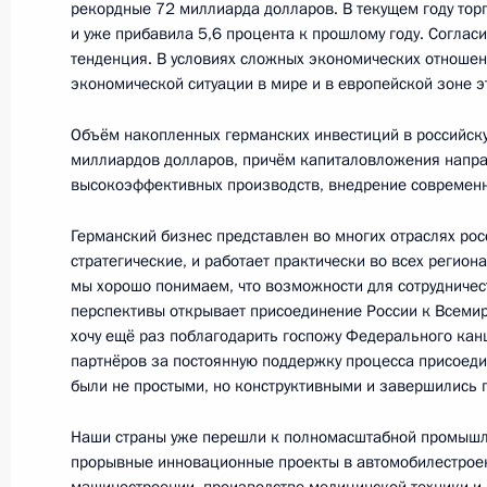
рекордные 72 миллиарда долларов. В текущем году тор
Рабочая встреча с руководителем 
и уже прибавила 5,6 процента к прошлому году. Согласи
антимонопольной службы Игорем 
тенденция. В условиях сложных экономических отношен
экономической ситуации в мире и в европейской зоне э
23 ноября 2012 года, 12:30
Москва, Кремль
Объём накопленных германских инвестиций в российск
миллиардов долларов, причём капиталовложения напра
22 ноября 2012 года, четверг
высокоэффективных производств, внедрение современн
Заседание наблюдательного совета 
Германский бизнес представлен во многих отраслях ро
инициатив
стратегические, и работает практически во всех регио
мы хорошо понимаем, что возможности для сотрудничес
22 ноября 2012 года, 13:30
Москва, Кремль
перспективы открывает присоединение России к Всемир
хочу ещё раз поблагодарить госпожу Федерального кан
партнёров за постоянную поддержку процесса присоеди
были не простыми, но конструктивными и завершились 
Рабочая встреча с Виктором Ишае
22 ноября 2012 года, 11:15
Наши страны уже перешли к полномасштабной промышл
прорывные инновационные проекты в автомобилестроен