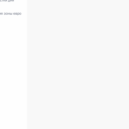
стки дня
ия зоны евро