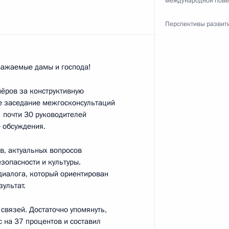
международной пове
Перспективы развит
ть следующие материалы
ажаемые дамы и господа!
алининградской области
3
нёров за конструктивную
-е заседание межгосконсультаций
асть, Ново-Огарёво
 почти 30 руководителей
е обсуждения.
в, актуальных вопросов
зопасности и культуры.
диалога, который ориентирован
1
ультат.
асть, Ново-Огарёво
связей. Достаточно упомянуть,
 на 37 процентов и составил