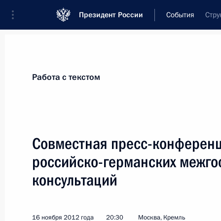
Президент России
События
Стру
Президент
Администрация
Государст
Новости
Стенограммы
Поездки
Те
Работа с текстом
Рубрикация материалов
Все материалы
Совместная пресс-конференц
Послания Федеральному Собранию
российско-германских межго
Заявления по важнейшим вопросам
консультаций
Совещания, заседания, рабочие встречи
Речи и обращения
16 ноября 2012 года
20:30
Москва, Кремль