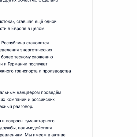
 других областях. Отдельно
потока», ставшая ещё одной
расширенном составе
9
12м
сти в Европе в целом.
 Республика становится
еделения энергетических
, более тесному сложению
ии и Германии послужат
жного транспорта и производства
тия Вячеславом Наговицыным
2
асть, Ново-Огарёво
ральным канцлером проведём
их компаний и российских
ресный разговор.
Федеральной налоговой
3
ы и вопросы гуманитарного
 дружбы, взаимодействия
правлениям. Мы имеем в активе
асть, Ново-Огарёво