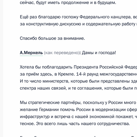
сейчас, будут иметь продолжение и в будущем.
Совместная пресс-конференция по 
Ещё раз благодарю госпожу Федерального канцлера, в
межгосударственных консультаций
за конструктивную дискуссию и содержательную работу 
16 ноября 2012 года, 20:30
Москва, Кремль
Спасибо большое за внимание.
А.Меркель
(как переведено)
:
Дамы и господа!
Начало российско-германских межг
Хотела бы поблагодарить Президента Российской Федер
16 ноября 2012 года, 18:15
за приём здесь, в Кремле. 14-й раунд межгосударствен
И то число министерств, которые были представлены зде
спектра наших связей, и те соглашения, которые были 
Начало беседы с Федеральным кан
Меркель
Мы стратегические партнёры, поскольку у России много р
желание Германии помочь России в модернизации сфер
16 ноября 2012 года, 17:30
Москва, Кремль
инфраструктур и встреча с нашей экономикой покажет, ч
тесное. Это всего лишь часть нашего сотрудничества.