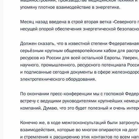
машиностроении, производстве медицинской техники и в
упомяну плотное взаимодействие в энергетике.
21 ноября 2012 года, среда
Месяц назад введена в строй вторая ветка «Северного 
Заседание Совета Безопасности в 
несущей опорой обеспечения энергетической безопасно
21 ноября 2012 года, 18:00
Москва, Кремль
Должен сказать, что в известной степени Федеративная
серьёзным крупным общеевропейским хабом для распр
ресурсов из России для всей остальной Европы. Уверен
научного, промышленного, ресурсного потенциала Росс
20 ноября 2012 года, вторник
и подписанные сегодня документы в сфере железнодоро
Встреча с главой Республики Буря
электротехнического оборудования.
20 ноября 2012 года, 14:30
Московская обл
По окончании пресс-конференции мы с госпожой Феде
встречу с ведущими руководителями крупнейших немецк
компаний. Думаю, что это будет полезный и очень инте
Рабочая встреча с руководителем 
Конечно же, в ходе межгосконсультаций были затронут
службы Михаилом Мишустиным
взаимодействия, которые во многом опираются на долг
и стремления к расширению этих контактов по всем на
20 ноября 2012 года, 13:20
Московская обл