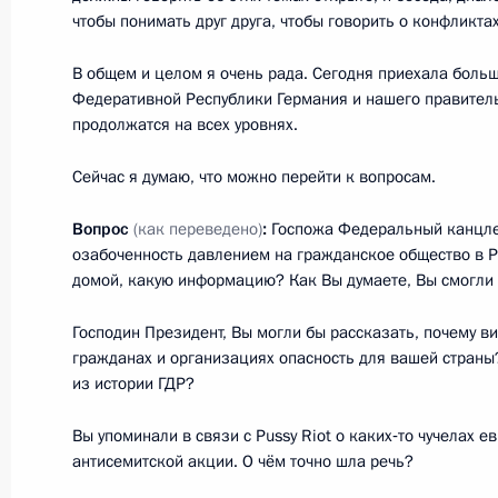
чтобы понимать друг друга, чтобы говорить о конфликтах
Встреча с Николя Саркози
В общем и целом я очень рада. Сегодня приехала боль
Федеративной Республики Германия и нашего правитель
14 ноября 2012 года, 16:30
Московская обл
продолжатся на всех уровнях.
Сейчас я думаю, что можно перейти к вопросам.
Совещание по вопросам развития 
Вопрос
(как переведено)
:
Госпожа Федеральный канцлер
14 ноября 2012 года, 12:30
Московская обл
озабоченность давлением на гражданское общество в Ро
домой, какую информацию? Как Вы думаете, Вы смогли 
Господин Президент, Вы могли бы рассказать, почему в
13 ноября 2012 года, вторник
гражданах и организациях опасность для вашей страны
из истории ГДР?
Встреча с Президентом Конго Дени
13 ноября 2012 года, 16:45
Московская обл
Вы упоминали в связи с Pussy Riot о каких‑то чучелах е
антисемитской акции. О чём точно шла речь?