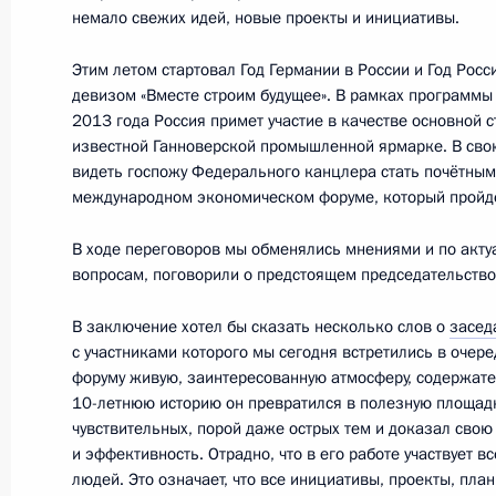
немало свежих идей, новые проекты и инициативы.
Этим летом стартовал Год Германии в России и Год Рос
19 ноября 2012 года, понедельник
девизом «Вместе строим будущее». В рамках программы
2013 года Россия примет участие в качестве основной 
Встреча с председателем правлени
известной Ганноверской промышленной ярмарке. В сво
«НОВАТЭК» Леонидом Михельсоно
видеть госпожу Федерального канцлера стать почётным
международном экономическом форуме, который пройдё
19 ноября 2012 года, 14:45
Московская обл
В ходе переговоров мы обменялись мнениями и по ак
вопросам, поговорили о предстоящем председательство
Рабочая встреча с Заместителем П
В заключение хотел бы сказать несколько слов о
засед
Дмитрием Рогозиным
с участниками которого мы сегодня встретились в очер
форуму живую, заинтересованную атмосферу, содержате
19 ноября 2012 года, 13:45
Московская обл
10-летнюю историю он превратился в полезную площад
чувствительных, порой даже острых тем и доказал свою
и эффективность. Отрадно, что в его работе участвует 
людей. Это означает, что все инициативы, проекты, пла
16 ноября 2012 года, пятница