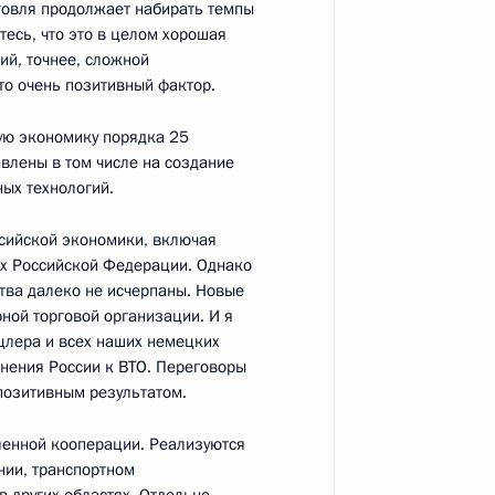
говля продолжает набирать темпы
Федеральной
3
тесь, что это в целом хорошая
Артемьевым
ий, точнее, сложной
то очень позитивный фактор.
ую экономику порядка 25
влены в том числе на создание
ых технологий.
Агентства стратегических
12
13м
ссийской экономики, включая
нах Российской Федерации. Однако
тва далеко не исчерпаны. Новые
ной торговой организации. И я
цлера и всех наших немецких
нения России к ВТО. Переговоры
позитивным результатом.
вым и Евгением Додом
3
енной кооперации. Реализуются
ии, транспортном