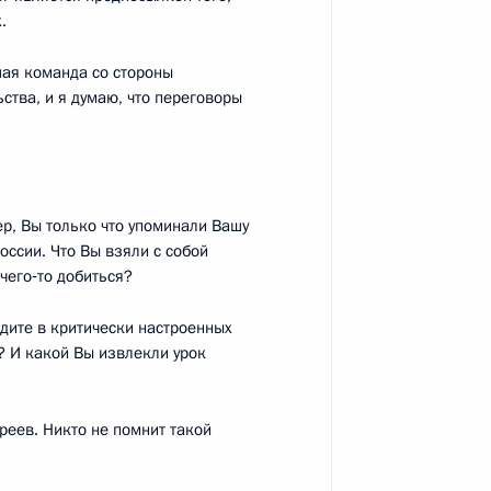
.
4
шая команда со стороны
ства, и я думаю, что переговоры
асть, Ново-Огарёво
пенсионной системы
5
8м
, Вы только что упоминали Вашу
асть, Ново-Огарёво
ссии. Что Вы взяли с собой
чего‑то добиться?
идите в критически настроенных
? И какой Вы извлекли урок
 Сассу-Нгессо
3
асть, Ново-Огарёво
вреев. Никто не помнит такой