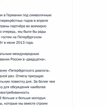
сии в Германии под символичным
 перекрёстных годов в апреле
страны-партнёра во всемирно
я газовой компании
ю очередь, мы были бы рады
1
м
 гостем на Петербургском
т в июне 2013 года.
асть, Ново-Огарёво
туальным международным
вании России в «двадцатке».
редседателя Правительства
2
ании
«Петербургского диалога»,
едной раз. Отмечу присущую
льную повестку дня. За более чем
асть, Ново-Огарёво
ку для обсуждения наиболее
 востребованность
всё больше и больше молодых
ны, которые мы вместе строим