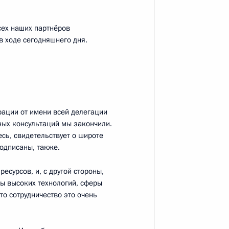
итогам российско-германских
7
27м
сех наших партнёров
в ходе сегодняшнего дня.
осударственных консультаций
3
ации от имени всей делегации
ных консультаций мы закончили.
сь, свидетельствует о широте
подписаны, также.
цлером Германии Ангелой
3
есурсов, и, с другой стороны,
ы высоких технологий, сферы
то сотрудничество это очень