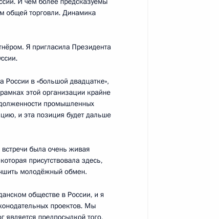
ссии. И чем более предсказуемы
рбургский диалог»
9
35м
ём общей торговли. Динамика
тнёром. Я пригласила Президента
ссии.
а России в «большой двадцатке»,
ного объединения
6
3м
в рамках этой организации крайне
»
задолженности промышленных
ицию, и эта позиция будет дальше
асть, Ново-Огарёво
 встречи была очень живая
которая присутствовала здесь,
учшить молодёжный обмен.
щения высших судов
4
данском обществе в России, и я
асть, Ново-Огарёво
аконодательных проектов. Мы
ог является предпосылкой того,