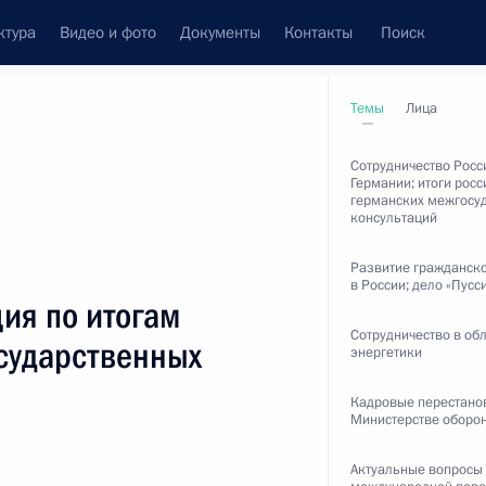
ктура
Видео и фото
Документы
Контакты
Поиск
венный Совет
Совет Безопасности
Комиссии и советы
Темы
Лица
леграммы
Сведения о Президенте
ноябрь, 2012
Сотрудничество Росс
Германии; итоги росс
германских межгосу
консультаций
Развитие гражданск
в России; дело «Пусс
Встречи с представителями сообществ
ия по итогам
Пресс-конференции
Сотрудничество в об
сударственных
энергетики
Интервью
Кадровые перестано
Статьи
Министерстве оборо
Актуальные вопросы