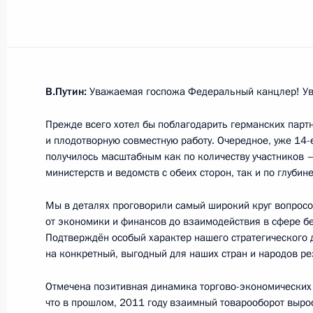
Показа
В.Путин:
Уважаемая госпожа Федеральный канцлер! Ув
Рабочая встреча с губернатором К
Николаем Цукановым
Прежде всего хотел бы поблагодарить германских парт
и плодотворную совместную работу. Очередное, уже 14
26 ноября 2012 года, 13:30
Московская обл
получилось масштабным как по количеству участников –
министерств и ведомств с обеих сторон, так и по глубин
23 ноября 2012 года, пятница
Мы в деталях проговорили самый широкий круг вопросо
от экономики и финансов до взаимодействия в сфере бе
Встреча с Владимиром Потаниным
Подтверждён особый характер нашего стратегического 
на конкретный, выгодный для наших стран и народов рез
23 ноября 2012 года, 16:45
Московская обл
Отмечена позитивная динамика торгово-экономических 
что в прошлом, 2011 году взаимный товарооборот вырос