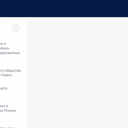
ии и
ийско-
дарственных
ого общества
и Райот»
ласти
вки в
ны России