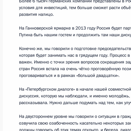
Более 6 тысяч германских компаний представлены в Ро
Российско-германский форум «Пете
условия для инвестиций, тем больше сможет расти объ
развития налицо.
16 ноября 2012 года, 17:00
Москва, Кремль
На Ганноверской ярмарке в 2013 году Россия будет пар
Путина быть нашим гостем и продолжить там наши диску
15 ноября 2012 года, четверг
Конечно же, мы говорили о подготовке председательств
Встреча с руководством обществен
которая будет занимать нас в грядущем году. Процесс 
предпринимателей «ОПОРА России
важен. Именно с точки зрения вопросов сокращения 
стран Россия встала на очень чётко проговорённую поз
15 ноября 2012 года, 17:00
Московская обл
проговариваться и в рамках «большой двадцатки».
На «Петербургском диалоге» в начале нашей совместной
дискуссия, которую мы наблюдали, и именно молодёжь, 
14 ноября 2012 года, среда
рассказывала. Нужно дальше подумать над тем, как ул
Совещание по организации разме
На двустороннем уровне мы говорили о ситуации в граж
14 ноября 2012 года, 18:30
Московская обл
озвучила свою озабоченность касательно некоторых з
должны говорить об этих темах открыто, и беседа, диал