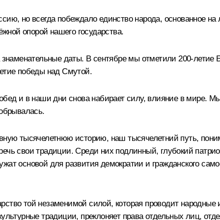
сию, но всегда побеждало единство народа, основанное на л
дёжной опорой нашего государства.
а знаменательные даты. В сентябре мы отметили 200-летие 
летие победы над Смутой.
обед и в наши дни снова набирает силу, влияние в мире. М
 обрывалась.
ывную тысячелетнюю историю, наш тысячелетний путь, пони
речь свои традиции. Среди них подлинный, глубокий патр
жат основой для развития демократии и гражданского само
ство той незаменимой силой, которая проводит народные и
ультурные традиции, преклоняет права отдельных лиц, отде