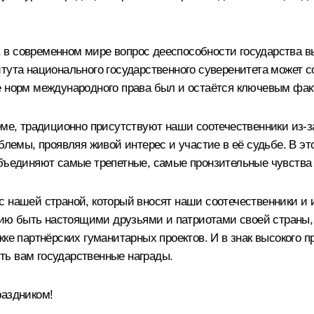
го, в современном мире вопрос дееспособности государства
тута национального государственного суверенитета может с
е норм международного права был и остаётся ключевым фак
ёме, традиционно присутствуют наши соотечественники из‑за
блемы, проявляя живой интерес и участие в её судьбе. В эт
бъединяют самые трепетные, самые пронзительные чувства –
с нашей страной, который вносят наши соотечественники и
ию быть настоящими друзьями и патриотами своей страны,
жке партнёрских гуманитарных проектов. И в знак высокого 
ть вам государственные награды.
раздником!