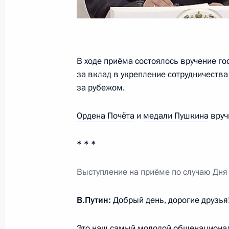
10 ноября 2012 года, суббота
Встреча с руководящим составом М
В ходе приёма состоялось вручение г
10 ноября 2012 года, 13:30
Москва, Кремль
за вклад в укрепление сотрудничества
за рубежом.
9 ноября 2012 года, пятница
Ордена Почёта
и
медали Пушкина
вруч
Рабочая встреча с Министром кул
* * *
9 ноября 2012 года, 17:00
Московская облас
Выступление на приёме
по случаю Дня
Рабочая встреча с Министром обо
В.Путин:
Добрый день, дорогие друзья
9 ноября 2012 года, 11:40
Москва, Кремль
Это наш самый молодой общенациональ