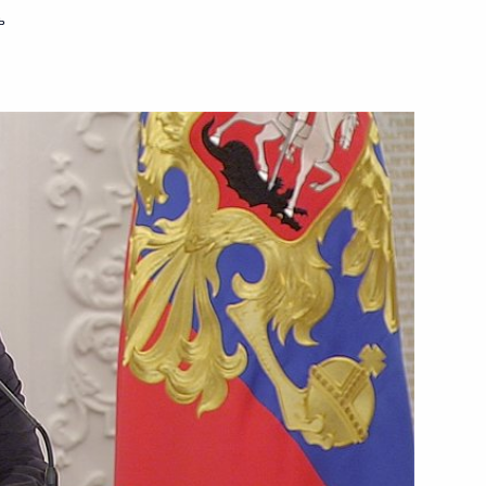
ь
ть следующие материалы
ьства Словении Янезом
4
ажданского общества
9
20м