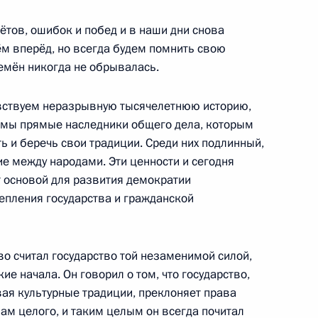
ётов, ошибок и побед и в наши дни снова
ической культуры и спорта
7
15м
ём вперёд, но всегда будем помнить свою
ремён никогда не обрывалась.
ть, Ново-Огарёво
увствуем неразрывную тысячелетнюю историю,
о мы прямые наследники общего дела, которым
м обороны Российской
3
3м
ь и беречь свои традиции. Среди них подлинный,
е между народами. Эти ценности и сегодня
ть, Ново-Огарёво
 основой для развития демократии
епления государства и гражданской
о считал государство той незаменимой силой,
2
е начала. Он говорил о том, что государство,
ая культурные традиции, преклоняет права
ть, Ново-Огарёво
вам целого, и таким целым он всегда почитал