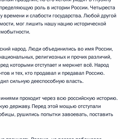
определяющую роль в истории России. Четыреста
у времени и слабости государства. Любой другой
имости, мог лишить нашу нацию исторической
оссийско-израильских
амобытности.
5
22м
ский народ. Люди объединились во имя России,
национальных, религиозных и прочих различий,
еред которыми отступает и меркнет всё. Народ
тов и тех, кто продавал и предавал Россию.
Шимоном Пересом
2
редил сильную дееспособную власть.
линиями проходит через всю российскую историю.
кую державу. Перед этой мощью отступали
собицы, рушились попытки завоевать, поставить
няющим обязанности
2