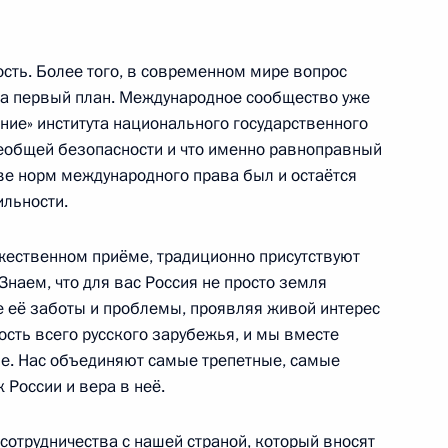
ность. Более того, в современном мире вопрос
на первый план. Международное сообщество уже
инства
6
6м
ание» института национального государственного
сеобщей безопасности и что именно равноправный
ове норм международного права был и остаётся
льности.
ржественном приёме, традиционно присутствуют
ики Карелия Александром
4
Знаем, что для вас Россия не просто земля
е её заботы и проблемы, проявляя живой интерес
ть, Ново-Огарёво
ность всего русского зарубежья, и мы вместе
ие. Нас объединяют самые трепетные, самые
 России и вера в неё.
ссийской академии наук
3
сотрудничества с нашей страной, который вносят