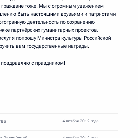
е граждане тоже. Мы с огромным уважением
ть, Ново-Огарёво
млению быть настоящими друзьями и патриотами
огогранную деятельность по сохранению
ржке партнёрских гуманитарных проектов.
аслуг я попрошу Министра культуры Российской
учить вам государственные награды.
о развитию гражданского
4
аилом Федотовым
 поздравляю с праздником!
ть, Ново-Огарёво
льных программ
7
6м
тва
4 ноября 2012 года
асть, Ново-Огарёво
и Российской
4 ноября 2012 года