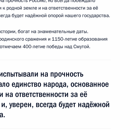
на прочность Россию, но всегда побеждало
 к родной земле и на ответственности за её
всегда будет надёжной опорой нашего государства.
стории, богат на знаменательные даты.
ии Берлом Лазаром
1
родинского сражения и 1150-летие образования
их общин Александром
 отмечаем 400-летие победы над Смутой.
ть, Ново-Огарёво
 испытывали на прочность
ало единство народа, основанное
нальных систем общего
6
12м
и на ответственности за её
 и, уверен, всегда будет надёжной
ть, Ново-Огарёво
а.