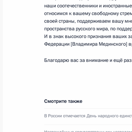
Юрием Осиповым
наши соотечественники и иностранны
2 ноября 2012 года, 12:20
Московская облас
относимся к вашему свободному стре
своей страны, поддерживаем вашу мн
пространства русского мира, по подде
И в знак высокого признания ваших з
1 ноября 2012 года, четверг
Федерации [Владимира Мединского] вр
Встреча с председателем Совета п
общества и правам человека Мих
Благодарю вас за внимание и ещё раз
1 ноября 2012 года, 13:30
Московская облас
31 октября 2012 года, среда
Смотрите также
Совещание о реализации региона
модернизации здравоохранения
В России отмечается День народного единс
31 октября 2012 года, 17:00
Московская обл
Награждённые государственными наградам