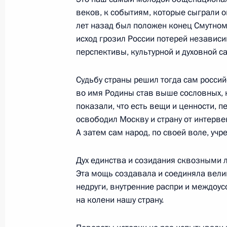
веков, к событиям, которые сыграли 
лет назад был положен конец Смутном
8 ноября 2012 года, четверг
исход грозил России потерей независ
Заявления для прессы по итогам р
перспективы, культурной и духовной с
переговоров
Судьбу страны решил тогда сам россий
8 ноября 2012 года, 19:00
Москва, Кремль
во имя Родины став выше сословных, 
показали, что есть вещи и ценности, п
освободил Москву и страну от интервен
Встреча с Президентом Израиля 
А затем сам народ, по своей воле, уч
8 ноября 2012 года, 16:00
Москва, Кремль
Дух единства и созидания сквозными 
Эта мощь создавала и соединяла вели
недруги, внутренние распри и междоу
Андрей Воробьёв назначен испол
на колени нашу страну.
губернатора Московской области
8 ноября 2012 года, 15:50
Москва, Кремль