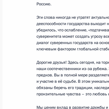
Россию.
4 ноября 2012 года, воскресенье
Эти слова никогда не утратят актуаль
дееспособности государства выходит 
Приём по случаю Дня народного ед
убедилось, что ослабление, «подтачив
4 ноября 2012 года, 16:30
Москва, Кремль
суверенитета может создать угрозу в
диалог суверенных государств на осн
ключевым фактором глобальной стаби
2 ноября 2012 года, пятница
Дорогие друзья! Здесь сегодня, на то
Рабочая встреча с Главой Республ
наши соотечественники из‑за рубежа. 
Худилайненом
предков. Вы в полной мере разделяет
2 ноября 2012 года, 13:30
Московская облас
и участие в её судьбе. В этом уникаль
обязаны беречь его традиции, наслед
пронзительные чувства – это любовь к
Рабочая встреча с президентом Ро
Мы ценим вклад в развитие дружбы и 