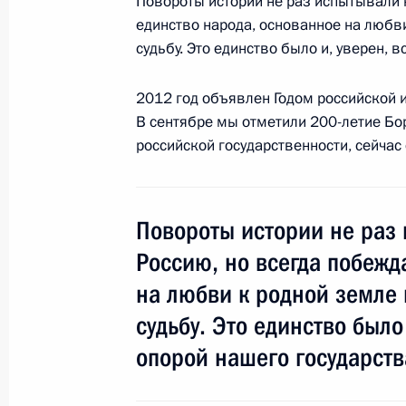
Повороты истории не раз испытывали 
единство народа, основанное на любви
судьбу. Это единство было и, уверен, 
7 ноября 2012 года, среда
2012 год объявлен Годом российской и
Встреча с главным раввином Росс
В сентябре мы отметили 200-летие Бо
и президентом Федерации еврейск
российской государственности, сейчас
Бородой
7 ноября 2012 года, 19:00
Московская облас
Повороты истории не раз
Россию, но всегда побежд
Совещание по модернизации регио
на любви к родной земле 
образования
судьбу. Это единство было
7 ноября 2012 года, 18:00
Московская облас
опорой нашего государств