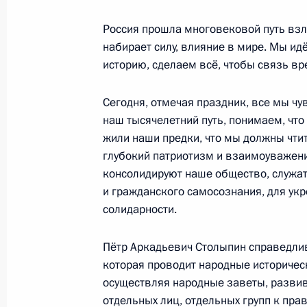
6 ноября 2012 года, вторник
Россия прошла многовековой путь взл
Заседание Совета по развитию физ
набирает силу, влияние в мире. Мы ид
историю, сделаем всё, чтобы связь в
6 ноября 2012 года, 17:20
Московская облас
Сегодня, отмечая праздник, все мы ч
наш тысячелетний путь, понимаем, чт
Сергей Шойгу назначен Министро
жили наши предки, что мы должны чтит
Федерации
глубокий патриотизм и взаимоуважени
6 ноября 2012 года, 11:30
Московская облас
консолидируют наше общество, служат
и гражданского самосознания, для укр
солидарности.
5 ноября 2012 года, понедельник
Пётр Аркадьевич Столыпин справедлив
Встреча с Натальей Солженицыной
которая проводит народные исторически
осуществляя народные заветы, развив
5 ноября 2012 года, 19:30
Московская облас
отдельных лиц, отдельных групп к пра