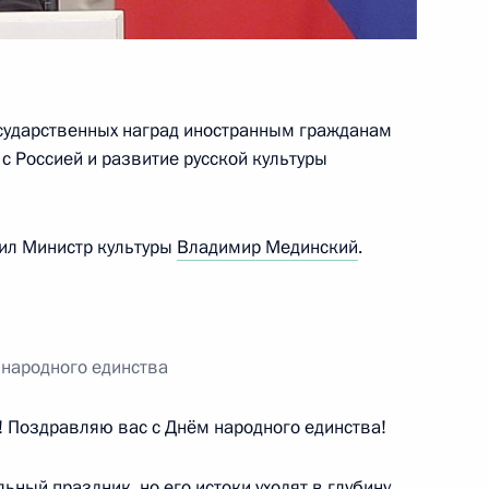
инистерства внутренних дел
4
4м
осударственных наград иностранным гражданам
 с Россией и развитие русской культуры
ил Министр культуры
Владимир Мединский
.
ьтуры Владимиром Мединским
1
ть, Ново-Огарёво
 народного единства
роны Сергеем Шойгу
3
3м
! Поздравляю вас с Днём народного единства!
ный праздник, но его истоки уходят в глубину