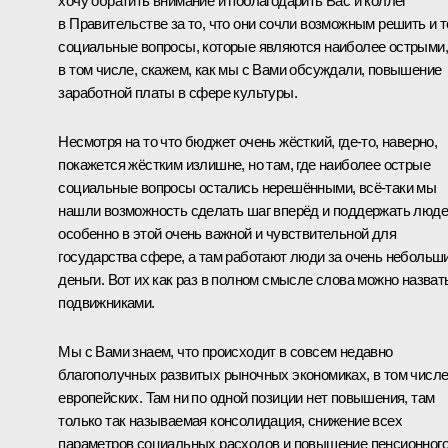
хочу обратить внимание и поблагодарить Вас и коллег
в Правительстве за то, что они сочли возможным решить и т
социальные вопросы, которые являются наиболее острыми,
в том числе, скажем, как мы с Вами обсуждали, повышение
заработной платы в сфере культуры.
Несмотря на то что бюджет очень жёсткий, где‑то, наверно,
покажется жёстким излишне, но там, где наиболее острые
социальные вопросы остались нерешёнными, всё‑таки мы
нашли возможность сделать шаг вперёд и поддержать люде
особенно в этой очень важной и чувствительной для
государства сфере, а там работают люди за очень небольш
деньги. Вот их как раз в полном смысле слова можно назват
подвижниками.
Мы с Вами знаем, что происходит в совсем недавно
благополучных развитых рыночных экономиках, в том числ
европейских. Там ни по одной позиции нет повышения, там
только так называемая консолидация, снижение всех
параметров социальных расходов и повышение пенсионног