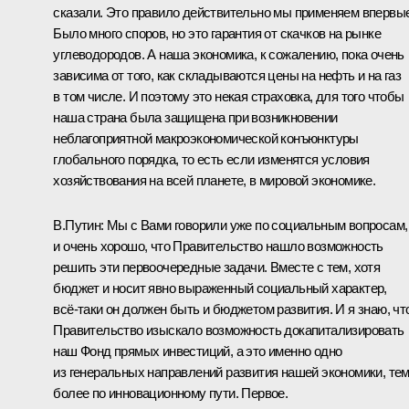
сказали. Это правило действительно мы применяем впервые
Было много споров, но это гарантия от скачков на рынке
углеводородов. А наша экономика, к сожалению, пока очень
зависима от того, как складываются цены на нефть и на газ
в том числе. И поэтому это некая страховка, для того чтобы
наша страна была защищена при возникновении
неблагоприятной макроэкономической конъюнктуры
глобального порядка, то есть если изменятся условия
хозяйствования на всей планете, в мировой экономике.
В.Путин:
Мы с Вами говорили уже по социальным вопросам,
и очень хорошо, что Правительство нашло возможность
решить эти первоочередные задачи. Вместе с тем, хотя
бюджет и носит явно выраженный социальный характер,
всё‑таки он должен быть и бюджетом развития. И я знаю, чт
Правительство изыскало возможность докапитализировать
наш Фонд прямых инвестиций, а это именно одно
из генеральных направлений развития нашей экономики, те
более по инновационному пути. Первое.