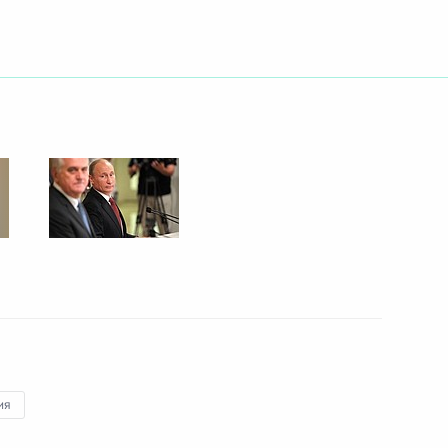
ть следующие материалы
 вопросы журналистов
3
еговоров
4
ия