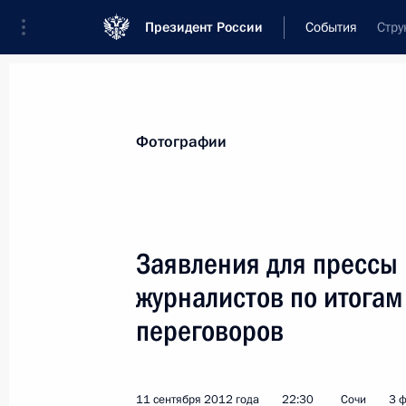
Президент России
События
Стру
Президент
Администрация
Государст
Новости
Стенограммы
Поездки
Те
Фотографии
Рубрикация материалов
Все материалы
Заявления для прессы 
Послания Федеральному Собранию
журналистов по итогам
Заявления по важнейшим вопросам
переговоров
Совещания, заседания, рабочие встречи
Речи и обращения
11 сентября 2012 года
22:30
Сочи
3 