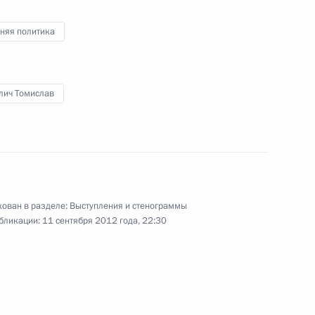
ми Паралимпийских игр
16
7м
няя политика
лич Томислав
ик
чи Дальневосточному
1
ического ключа от нового
ован в разделе:
Выступления и стенограммы
бликации:
11 сентября 2012 года, 22:30
восточного федерального
9
льного университета