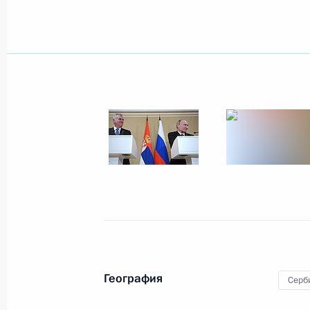
Показа
11 сентября 2012 года, вторник
Заявления для прессы и ответы на
по итогам российско-сербских пер
11 сентября 2012 года, 22:30
Сочи
Российско-сербские переговоры
11 сентября 2012 года, 19:30
Сочи
География
Серб