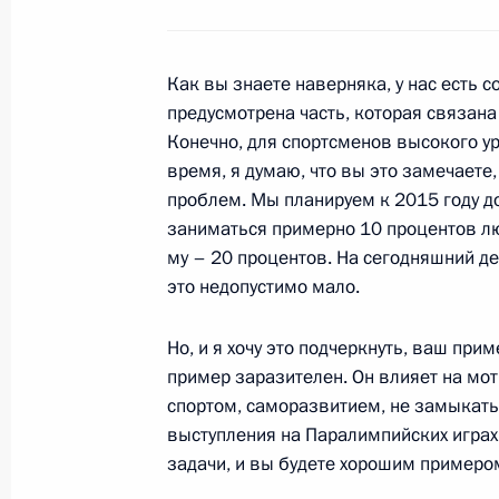
27 августа 2012 года, понедельник
Рабочая встреча с губернатором К
Как вы знаете наверняка, у нас есть 
Александром Ткачёвым
предусмотрена часть, которая связан
27 августа 2012 года, 18:00
Сочи
Конечно, для спортсменов высокого ур
время, я думаю, что вы это замечаете,
проблем. Мы планируем к 2015 году до
заниматься примерно 10 процентов лю
25 августа 2012 года, суббота
му – 20 процентов. На сегодняшний де
это недопустимо мало.
Встреча с Президентом Украины В
25 августа 2012 года, 16:00
Сочи
Но, и я хочу это подчеркнуть, ваш прим
пример заразителен. Он влияет на мо
спортом, саморазвитием, не замыкатьс
24 августа 2012 года, пятница
выступления на Паралимпийских играх
задачи, и вы будете хорошим примеро
Заседание Совета по межнациона