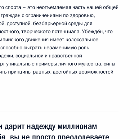
го спорта – это неотъемлемая часть нашей общей
граждан с ограничениями по здоровью,
й, доступной, безбарьерной среды для
остного, творческого потенциала. Убеждён, что
рте по случаю 1000-летия
2
импийского движения имеет колоссальное
ародами Российского
о способно сыграть незаменимую роль
одёжи, социальной и нравственной
орт уникальные примеры личного мужества, силы
ить принципы равных, достойных возможностей
бязанности губернатора
1
вым
и дарит надежду миллионам
я, вы не просто преодолеваете