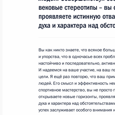
вековые стереотипы – вы 
Рабочая встреча с директором По
проявляете истинную отва
Владимиром Проничевым
духа и характера над обст
23 августа 2012 года, 12:30
Москва, Кремль
22 августа 2012 года, среда
Вы как никто знаете, что всякое боль
и упорства, что в одночасье всех про
Рабочая встреча с Министром фин
настойчиво и последовательно, активн
22 августа 2012 года, 13:20
Москва, Кремль
И надеемся на ваше участие, на ваш 
цели. Я ещё раз повторю, что ваш пр
людей. Его смысл и эффективность не
спортивное мастерство, вы не просто
21 августа 2012 года, вторник
открываете новые горизонты, проявля
Рабочая встреча с губернатором А
духа и характера над обстоятельствам
Карлиным
успех заслуживает особого внимания 