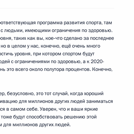
раснодарского края
2
соответствующая программа развития спорта, там
а с людьми, имеющими ограничения по здоровью.
овня, таких как вы, кое‑что сделано за последнее
 но в целом у нас, конечно, ещё очень много
стичь уровня, при котором спортом будут
дей с ограничениями по здоровью, а к 2020-
нь это всего около полутора процентов. Конечно,
иктором Януковичем
2
ер, безусловно, это тот случай, когда хороший
тивацию для миллионов других людей заниматься
я в самом себе. Уверен, что и ваши яркие
 тоже будут способствовать решению этой
м для миллионов других людей.
льным отношениям
5
14м