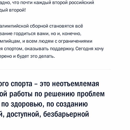
адно, что почти каждый второй российский
дый второй!
асть, Ново-Огарёво
ралимпийской сборной становятся всё
вание гордиться вами, но и, конечно,
импийцам, и всем людям с ограничениями
я спортом, оказывать поддержку. Сегодня хочу
 награды
6
5м
рено и будет это делать.
го спорта – это неотъемлемая
ой работы по решению проблем
12
9м
 по здоровью, по созданию
 Свияжск
, доступной, безбарьерной