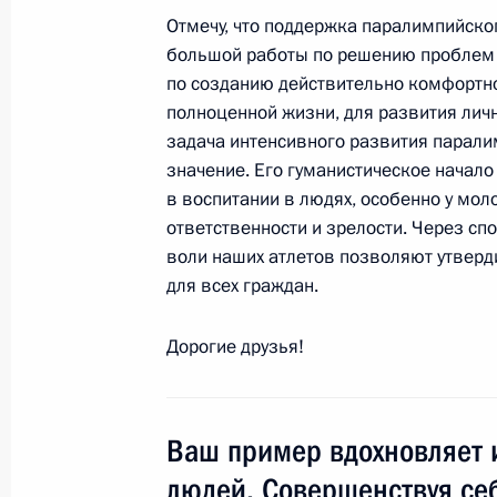
24 августа 2012 года, 19:40
Саранск
Отмечу, что поддержка паралимпийско
большой работы по решению проблем 
по созданию действительно комфортно
полноценной жизни, для развития личн
Выступление на праздничном конце
задача интенсивного развития парал
единения мордовского народа с н
значение. Его гуманистическое начал
государства
в воспитании в людях, особенно у мол
24 августа 2012 года, 18:15
Саранск
ответственности и зрелости. Через сп
воли наших атлетов позволяют утверд
для всех граждан.
23 августа 2012 года, четверг
Дорогие друзья!
Рабочая встреча с исполняющим о
Рязанской области Олегом Ковалё
23 августа 2012 года, 13:30
Москва, Кремль
Ваш пример вдохновляет 
людей. Совершенствуя себ