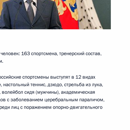
к
зных центров экономик –
3
асть, Ново-Огарёво
 человек: 163 спортсмена, тренерский состав,
и.
родинского сражения
10
10м
оссийские спортсмены выступят в 12 видах
, настольный теннис, дзюдо, стрельба из лука,
асть, Бородино
, волейбол сидя (мужчины), академическая
идов с заболеванием церебральным параличом,
среди лиц с поражением опорно-двигательного
чей с Днём города
2
7м