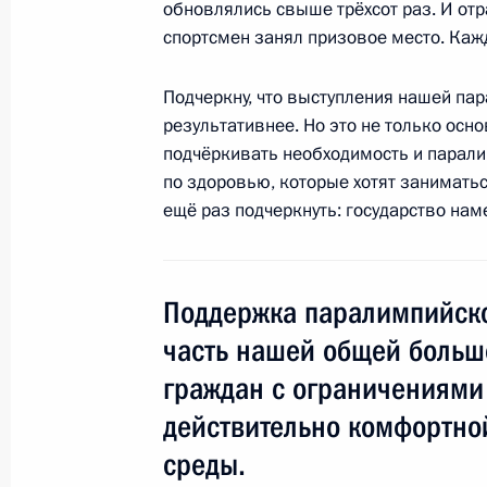
в расширенном составе
обновлялись свыше трёхсот раз. И отр
спортсмен занял призовое место. Каж
31 августа 2012 года, 15:00
Московская обл
Подчеркну, что выступления нашей па
результативнее. Но это не только осно
29 августа 2012 года, среда
подчёркивать необходимость и парал
по здоровью, которые хотят заниматьс
В Кремле вручены государственные
ещё раз подчеркнуть: государство наме
29 августа 2012 года, 17:00
Москва, Кремль
Поддержка паралимпийско
28 августа 2012 года, вторник
часть нашей общей больш
Поездка в Татарстан
граждан с ограничениями
28 августа 2012 года, 20:30
Казань, Болгар,
действительно комфортной
среды.