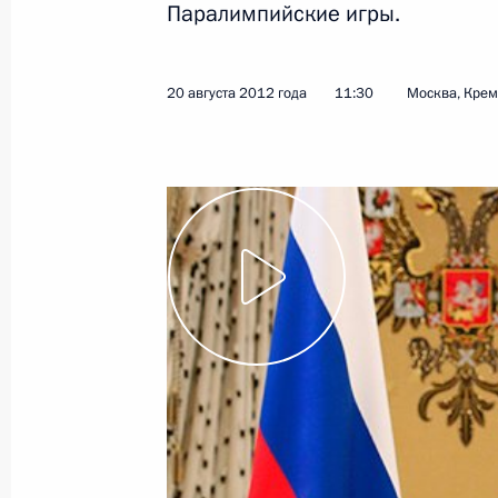
Паралимпийские игры.
Показа
20 августа 2012 года
11:30
Москва, Кре
4 сентября 2012 года, вторник
Рабочая встреча с Министром свя
Николаем Никифоровым
4 сентября 2012 года, 14:30
Московская обл
Встреча с Главой Республики Мар
4 сентября 2012 года, 14:00
Московская обл