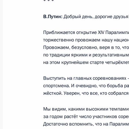
* * *
1 сентября 2012 года, 13:00
Москва
В.Путин:
Добрый день, дорогие друзья
В День знаний Владимир Путин пос
Приближается открытие XIV Паралимпий
торжественно провожаем нашу национ
1 сентября 2012 года, 12:00
Москва
Провожаем, безусловно, веря в то, чт
по традиции яркими и результативными
на этом крупнейшем старте четырёхле
31 августа 2012 года, пятница
Рабочая встреча с вице-премьеро
Выступить на главных соревнованиях 
спортсмена. И очевидно, что борьба р
и главой Роскосмоса Владимиром
жёсткой. Уверен, что все, кто собрался
31 августа 2012 года, 17:00
Московская обл
Мы видим, какими высокими темпами 
за годом растёт число участников сор
Владимир Путин провёл заседание 
Достаточно вспомнить, что на Парали