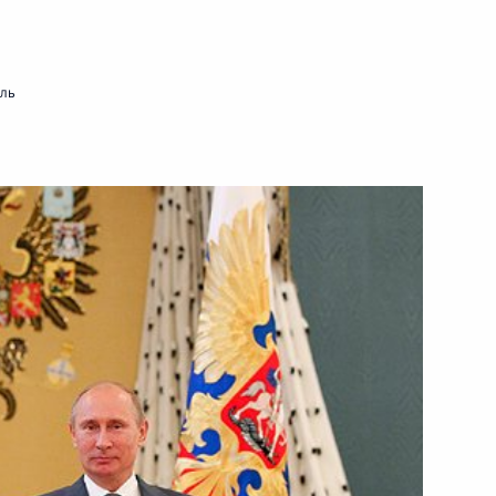
ть следующие материалы
мль
зи и массовых коммуникаций
1
асть, Ново-Огарёво
ий Эл Леонидом Маркеловым
3
асть, Ново-Огарёво