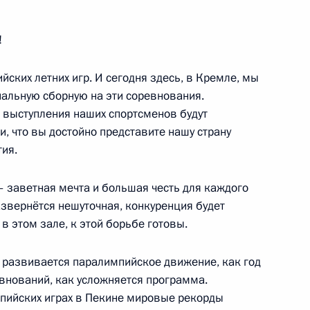
!
етил московскую школу
12
ских летних игр. И сегодня здесь, в Кремле, мы
альную сборную на эти соревнования.
о выступления наших спортсменов будут
, что вы достойно представите нашу страну
тия.
м Дмитрием Рогозиным
– заветная мечта и большая честь для каждого
1
азвернётся нешуточная, конкуренция будет
 Поповкиным
 в этом зале, к этой борьбе готовы.
асть, Ново-Огарёво
развивается паралимпийское движение, как год
евнований, как усложняется программа.
Совета Безопасности
9
14м
мпийских играх в Пекине мировые рекорды