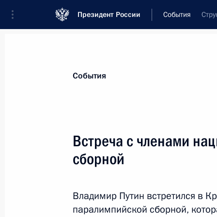
Президент России
События
Стру
Президент
Администрация
Государст
Новости
Стенограммы
Поездки
Те
События
Рубрикация материалов
Все материалы
Встреча с членами на
Послания Федеральному Собранию
сборной
Заявления по важнейшим вопросам
Совещания, заседания, рабочие встречи
Владимир Путин встретился в К
Речи и обращения
паралимпийской сборной, котора