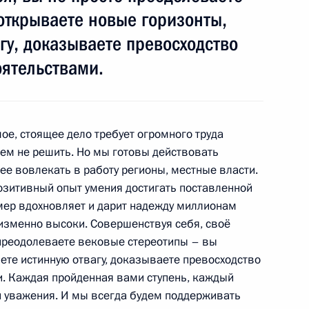
открываете новые горизонты,
граничной службы ФСБ России
3
гу, доказываете превосходство
оятельствами.
шое, стоящее дело требует огромного труда
блем не решить. Но мы готовы действовать
ансов Антоном Силуановым
3
ее вовлекать в работу регионы, местные власти.
позитивный опыт умения достигать поставленной
имер вдохновляет и дарит надежду миллионам
изменно высоки. Совершенствуя себя, своё
 преодолеваете вековые стереотипы – вы
ете истинную отвагу, доказываете превосходство
лтайского края Александром
и. Каждая пройденная вами ступень, каждый
3
и уважения. И мы всегда будем поддерживать