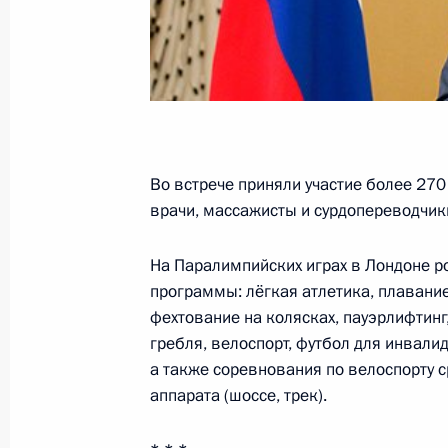
3 сентября 2012 года, понедельни
Встреча с руководителями профсою
членов АТЭС
3 сентября 2012 года, 15:50
Московская обл
Во встрече приняли участие более 270
врачи, массажисты и сурдопереводчик
2 сентября 2012 года, воскресенье
Торжества по случаю 200-летия Бо
На Паралимпийских играх в Лондоне р
программы: лёгкая атлетика, плавание
2 сентября 2012 года, 15:30
Московская обл
фехтование на колясках, пауэрлифтинг
гребля, велоспорт, футбол для инвал
а также соревнования по велоспорту 
1 сентября 2012 года, суббота
аппарата (шоссе, трек).
Владимир Путин поздравил москви