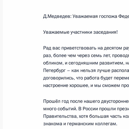
Д.Медведев: Уважаемая госпожа Фед
Вступительное слово на заседании
по подготовке к празднованию 10
Уважаемые участники заседания!
Ярославля
3 октября 2008 года, 14:00
Москва, Кремль
Рад вас приветствовать на десятом ра
раз, более чем через семь лет, прово
обликом, и сегодняшним развитием, н
Петербург – как нельзя лучше распола
2 октября 2008 года, четверг
договорились, что работа будет перем
Совместная пресс-конференция с 
настроение хорошее, и мы сможем про
Германии Ангелой Меркель по итог
межгосударственных консультаций
Прошёл год после нашего двусторонне
много событий. В России прошли през
2 октября 2008 года, 19:45
Санкт-Петербург
Правительства, хотя большая часть ко
знакома и германским коллегам.