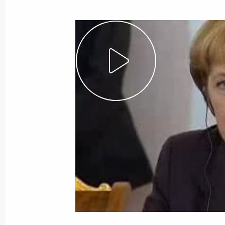
Показа
Рабочая встреча с губернатором К
Георгием Боосом
6 октября 2008 года, 14:00
Московская обла
3 октября 2008 года, пятница
Начало встречи с членом совета ди
председателем наблюдательного к
«Ренова» Виктором Вексельбергом
3 октября 2008 года, 16:00
Москва, Кремль