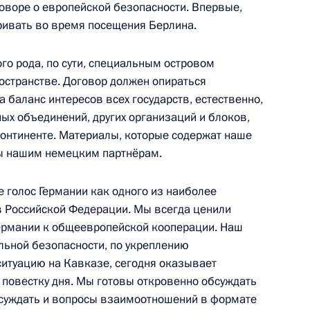
оворе о европейской безопасности. Впервые,
аривать во время посещения Берлина.
говоров в расширенном
1
ого рода, по сути, специальным островом
антиновский дворец
остранстве. Договор должен опираться
 баланс интересов всех государств, естественно,
ых объединений, других организаций и блоков,
онтиненте. Материалы, которые содержат наше
равительства Испании Хосе
1
ны нашим немецким партнёрам.
антиновский дворец
 голос Германии как одного из наиболее
в Российской Федерации. Мы всегда ценили
ермании к общеевропейской кооперации. Наш
льной безопасности, по укреплению
компании «ЛУКОЙЛ» Вагитом
1
ситуацию на Кавказе, сегодня оказывает
повестку дня. Мы готовы откровенно обсуждать
обсуждать и вопросы взаимоотношений в формате