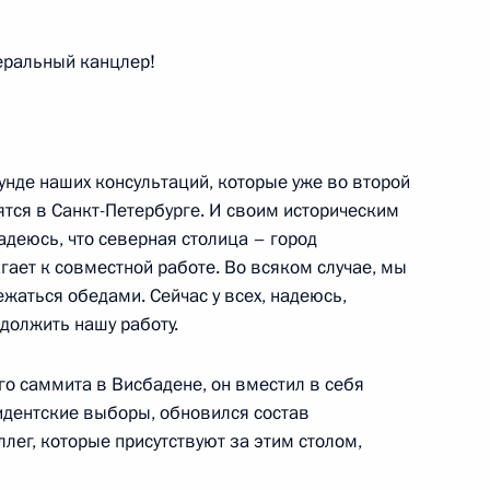
еральный канцлер!
 государственной комиссии
1
00-летия основания
унде наших консультаций, которые уже во второй
дятся в Санкт-Петербурге. И своим историческим
адеюсь, что северная столица – город
гает к совместной работе. Во всяком случае, мы
ежаться обедами. Сейчас у всех, надеюсь,
Федеральным канцлером
должить нашу работу.
1
ам российско-германских
го саммита в Висбадене, он вместил в себя
идентские выборы, обновился состав
ллег, которые присутствуют за этим столом,