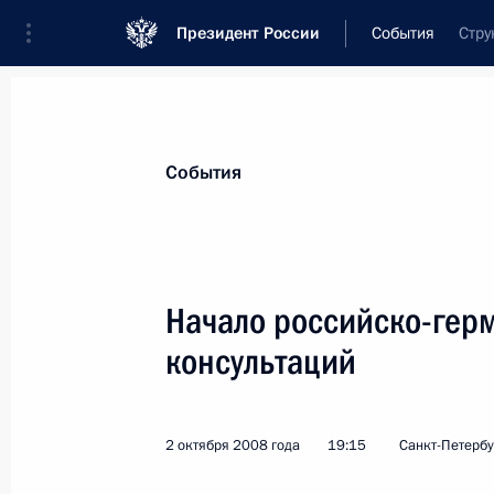
Президент России
События
Стру
Президент
Администрация
Государст
Новости
Стенограммы
Поездки
Те
События
Рубрикация материалов
Все материалы
Начало российско-гер
Послания Федеральному Собранию
консультаций
Заявления по важнейшим вопросам
Совещания, заседания, рабочие встречи
2 октября 2008 года
19:15
Санкт-Петербу
Речи и обращения