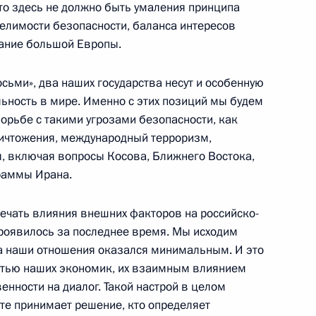
то здесь не должно быть умаления принципа
елимости безопасности, баланса интересов
дание большой Европы.
я государственных наград
11м
осьми», два наших государства несут и особенную
льность в мире. Именно с этих позиций мы будем
орьбе с такими угрозами безопасности, как
ничтожения, международный терроризм,
, включая вопросы Косова, Ближнего Востока,
и Президента Сергея
раммы Ирана.
заседания Совета
ечать влияния внешних факторов на российско-
ль
проявилось за последнее время. Мы исходим
 на наши отношения оказался минимальным. И это
стью наших экономик, их взаимным влиянием
енности на диалог. Такой настрой в целом
 Совета по противодействию
7м
ёте принимает решение, кто определяет