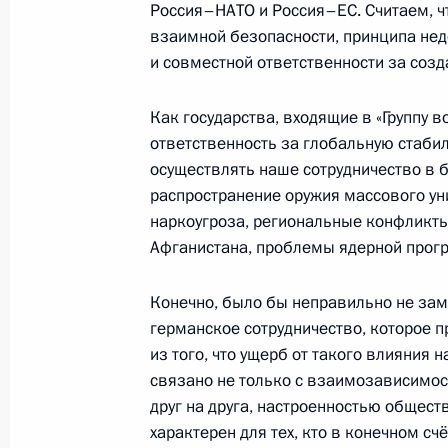
Россия–НАТО и Россия–ЕС. Считаем, ч
взаимной безопасности, принципа нед
и совместной ответственности за соз
Выступление на церемонии вручени
1 октября 2008 года, 12:45
Москва, Кремль
Как государства, входящие в «Группу в
ответственность за глобальную стаби
осуществлять наше сотрудничество в б
30 сентября 2008 года, вторник
распространение оружия массового у
наркоугроза, региональные конфликты
Беседа Руководителя Администраци
Афганистана, проблемы ядерной прог
Нарышкина с журналистами после 
по противодействию коррупции
Конечно, было бы неправильно не зам
30 сентября 2008 года, 18:00
Москва, Крем
германское сотрудничество, которое 
из того, что ущерб от такого влияния
связано не только с взаимозависимо
друг на друга, настроенностью обществ
Вступительное слово на заседании
характерен для тех, кто в конечном сч
коррупции