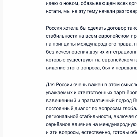
идею о новом, обязывающем всех дог
кстати, мы на эту тему начали разгов
Начало российско-испанских пере
составе
Россия хотела бы сделать договор так
1 октября 2008 года, 17:30
Стрельна, Конст
стабильности на всем европейском пр
на принципы международного права, на
без исчезновения других интеграционн
которые существуют на европейском к
Начало встречи с Председателем П
видение этого вопроса, были переда
Луисом Родригесом Сапатеро
1 октября 2008 года, 17:20
Стрельна, Конст
Для России очень важен в этом смысле
уважаемых и ответственных партнёро
взвешенный и прагматичный подход Г
постоянный диалог по вопросам глоба
Встреча с президентом нефтяной 
региональной стабильности, включая 
Алекперовым
серьёзное влияние на международную 
1 октября 2008 года, 15:20
Москва, Кремль
и эти вопросы, естественно, готовы 