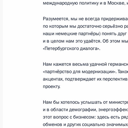
международную политику и в Москве, и
30 сентября 2008 года, 16:25
Москва, Крем
Разумеется, мы не всегда придержива
по которым мы достаточно серьёзно р
Выступление на церемонии предст
наши немецкие партнёры) понять друг 
и в целом нам это удаётся. Об этом мы
их назначения на вышестоящие ко
«Петербургского диалога».
и присвоения им высших (специаль
30 сентября 2008 года, 14:40
Москва, Боль
Нам кажется весьма удачной германск
«партнёрство для модернизации». Тако
акцентах, подтверждает их перспектив
29 сентября 2008 года, понедельн
проекту.
Заявления для прессы по итогам р
Нам бы хотелось услышать от министр
переговоров
и в области демографии, энергоэффек
29 сентября 2008 года, 17:00
Москва, Крем
этот вопрос с бизнесом: здесь есть р
обменов и других социально значимы