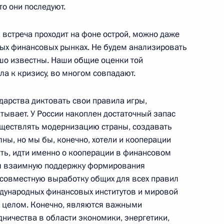
то они последуют.
переговоров в расширенном
встреча проходит на фоне острой, можно даже
вых финансовых рынках. Не будем анализировать
ль
ошо известны. Наши общие оценки той
а к кризису, во многом совпадают.
публики Корея Ли Мён Баком
ударства диктовать свои правила игры,
атывает. У России накоплен достаточный запас
ль
уществлять модернизацию страны, создавать
ны, но мы бы, конечно, хотели и кооперации
зать, идти именно о кооперации в финансовом
ая взаимную поддержку формирования
совместную выработку общих для всех правил
с командующими военными
11м
дународных финансовых институтов и мировой
 целом. Конечно, являются важными
область, полигон Донгуз
ничества в области экономики, энергетики,