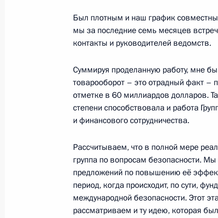
Начало российско-германских межг
Был плотным и наш график совместных
мы за последние семь месяцев встре
2 октября 2008 года, 19:15
Санкт-Петербург
контакты и руководителей ведомств.
Суммируя проделанную работу, мне бы
Выдержки из стенографического от
товарооборот – это отрадный факт – п
германского форума общественност
отметке в 60 миллиардов долларов. Та
2 октября 2008 года, 14:45
Санкт-Петербург
степени способствовала и работа Гру
и финансового сотрудничества.
Рассчитываем, что в полной мере реа
1 октября 2008 года, среда
группа по вопросам безопасности. М
Заявление для прессы и ответы на
предложений по повышению её эффекти
по окончании российско-испанских
период, когда происходит, по сути, ф
международной безопасности. Этот эта
1 октября 2008 года, 17:40
Стрельна, Конст
рассматриваем и ту идею, которая бы