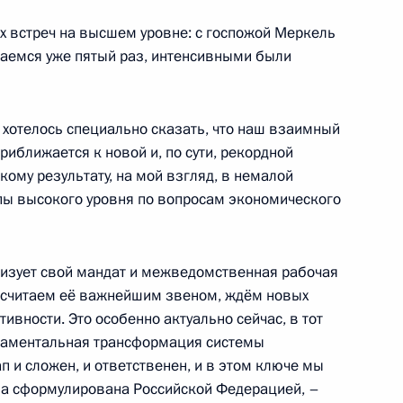
осударственных консультаций
1
10м
 встреч на высшем уровне: с госпожой Меркель
чаемся уже пятый раз, интенсивными были
 хотелось специально сказать, что наш взаимный
чёта о заседании российско-
1
риближается к новой и, по сути, рекордной
и «Петербургский диалог»
кому результату, на мой взгляд, в немалой
ппы высокого уровня по вопросам экономического
лизует свой мандат и межведомственная рабочая
ы считаем её важнейшим звеном, ждём новых
 вопросы журналистов
1
вности. Это особенно актуально сейчас, в тот
 переговоров
ундаментальная трансформация системы
п и сложен, и ответственен, и в этом ключе мы
антиновский дворец
ла сформулирована Российской Федерацией, –