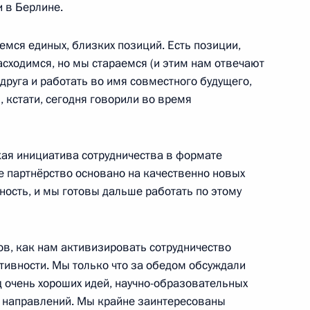
 в Берлине.
ль
емся единых, близких позиций. Есть позиции,
асходимся, но мы стараемся (и этим нам отвечают
авления офицеров по случаю
друга и работать во имя совместного будущего,
, кстати, сегодня говорили во время
мандные должности
ных) званий
шой Кремлевский дворец
ая инициатива сотрудничества в формате
е партнёрство основано на качественно новых
ность, и мы готовы дальше работать по этому
ик
оссийско-южнокорейских
ов, как нам активизировать сотрудничество
тивности. Мы только что за обедом обсуждали
ль
яд очень хороших идей, научно-образовательных
х направлений. Мы крайне заинтересованы