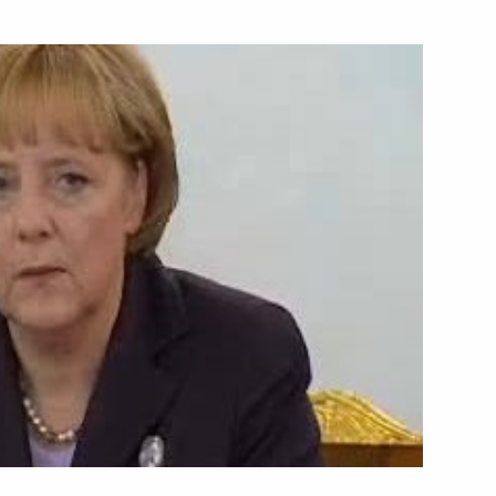
ть следующие материалы
алининградской области
1
сть, Горки
ректоров ТНК – Би-Пи,
1
омитета группы компаний