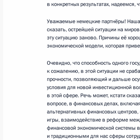
в конкретных результатах, надеемся, ч
Начало российско-южнокорейских 
Уважаемые немецкие партнёры! Наша 
составе
сказать, острейшей ситуации на миро
29 сентября 2008 года, 15:40
Москва, Крем
эту ситуацию заново. Причины её хор
экономической модели, которая привел
Начало встречи с Президентом Рес
Очевидно, что способность одного гос
к сожалению, в этой ситуации не сраб
29 сентября 2008 года, 14:00
Москва, Крем
прочности, позволяющий и дальше ос
условия для новой инвестиционной вол
в этой сфере. Речь может, кстати ска
26 сентября 2008 года, пятница
вопросе, в финансовых делах, включ
альтернативных финансовых центров, 
Вступительное слово на встрече 
игры, взаимодействие в реформе меж
округами
финансовой экономической системы в
26 сентября 2008 года, 18:45
Оренбургская 
и традиционными для нас сферы сотруд