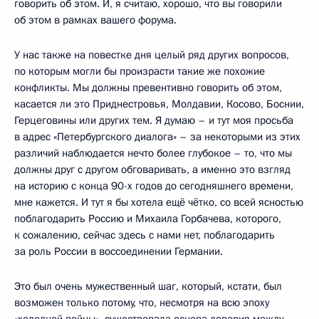
говорить об этом. И, я считаю, хорошо, что вы говорили
об этом в рамках вашего форума.
У нас также на повестке дня целый ряд других вопросов,
по которым могли бы произрасти такие же похожие
конфликты. Мы должны превентивно говорить об этом,
касается ли это Приднестровья, Молдавии, Косово, Боснии,
Герцеговины или других тем. Я думаю – и тут моя просьба
в адрес «Петербургского диалога» – за некоторыми из этих
различий наблюдается нечто более глубокое – то, что мы
должны друг с другом обговаривать, а именно это взгляд
на историю с конца 90-х годов до сегодняшнего времени,
мне кажется. И тут я бы хотела ещё чётко, со всей ясностью
поблагодарить Россию и Михаила Горбачева, которого,
к сожалению, сейчас здесь с нами нет, поблагодарить
за роль России в воссоединении Германии.
Это был очень мужественный шаг, который, кстати, был
возможен только потому, что, несмотря на всю эпоху
«холодной войны», существовала основа доверия между