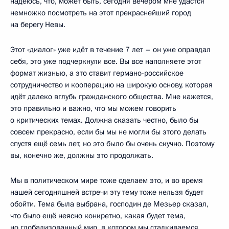
надеюсь, что, может быть, сегодня вечером мне удастся
немножко посмотреть на этот прекраснейший город
на берегу Невы.
Этот «диалог» уже идёт в течение 7 лет – он уже оправдал
себя, это уже подчеркнули все. Вы все наполняете этот
формат жизнью, а это ставит германо-российское
сотрудничество и кооперацию на широкую основу, которая
идёт далеко вглубь гражданского общества. Мне кажется,
это правильно и важно, что мы можем говорить
о критических темах. Должна сказать честно, было бы
совсем прекрасно, если бы мы не могли бы этого делать
спустя ещё семь лет, но это было бы очень скучно. Поэтому
вы, конечно же, должны это продолжать.
Мы в политическом мире тоже сделаем это, и во время
нашей сегодняшней встречи эту тему тоже нельзя будет
обойти. Тема была выбрана, господин де Мезьер сказал,
что было ещё неясно конкретно, какая будет тема,
но глобализованный мир, в котором мы сталкиваемся