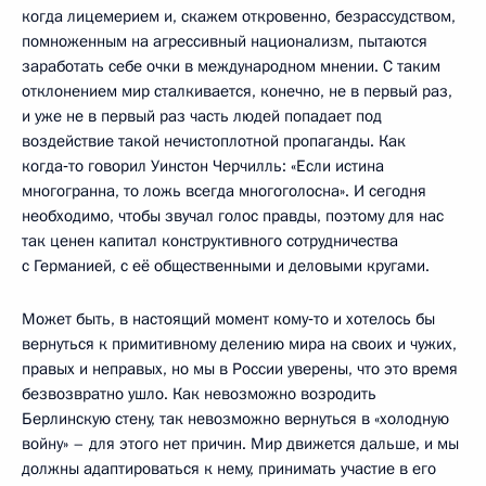
когда лицемерием и, скажем откровенно, безрассудством,
помноженным на агрессивный национализм, пытаются
заработать себе очки в международном мнении. С таким
отклонением мир сталкивается, конечно, не в первый раз,
и уже не в первый раз часть людей попадает под
воздействие такой нечистоплотной пропаганды. Как
когда‑то говорил Уинстон Черчилль: «Если истина
многогранна, то ложь всегда многоголосна». И сегодня
необходимо, чтобы звучал голос правды, поэтому для нас
так ценен капитал конструктивного сотрудничества
с Германией, с её общественными и деловыми кругами.
Может быть, в настоящий момент кому‑то и хотелось бы
вернуться к примитивному делению мира на своих и чужих,
правых и неправых, но мы в России уверены, что это время
безвозвратно ушло. Как невозможно возродить
Берлинскую стену, так невозможно вернуться в «холодную
войну» – для этого нет причин. Мир движется дальше, и мы
должны адаптироваться к нему, принимать участие в его