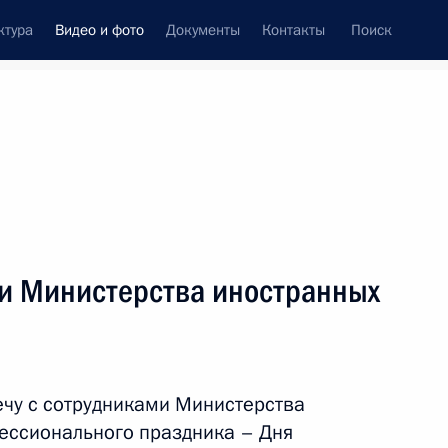
ктура
Видео и фото
Документы
Контакты
Поиск
си
ия, встречи
Встречи со СМИ
февраль, 2012
ть следующие материалы
ми Министерства иностранных
Встреча с руководителями
незарегистрированных
чу с сотрудниками Министерства
политических партий
ессионального праздника – Дня