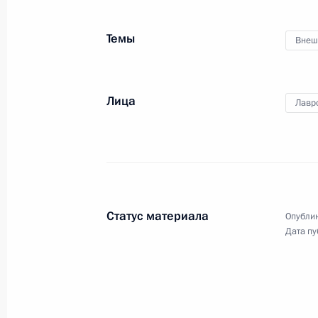
политических партий
Темы
Внеш
15 февраля 2012 года
Видео, 4 мин.
Лица
Лавр
Статус материала
Опублик
Дата пу