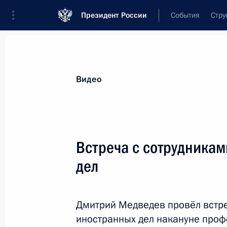
Президент России
События
Стру
Видеозаписи
Фотографии
Аудиозапи
Все материалы
Выступления
Совещан
Видео
Показа
Встреча с сотрудника
дел
Выступление на церемонии,
посвящённой заступлению 626-го
Дмитрий Медведев провёл встре
ракетного полка на боевое
дежурство
иностранных дел накануне проф