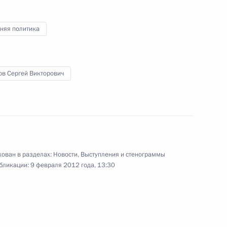
по реализации жилищной
политики
няя политика
14 февраля 2012 года
Видео, 10 мин.
ов Сергей Викторович
ован в разделах:
Новости
,
Выступления и стенограммы
бликации:
9 февраля 2012 года, 13:30