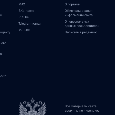
MAX
О портале
ВКонтакте
Об использовании
ии
информации сайта
Rutube
О персональных
Telegram-канал
данных пользователей
YouTube
зиденту
Написать в редакцию
и —
ного
по
—
ссии
Все материалы сайта
доступны по лицензии: