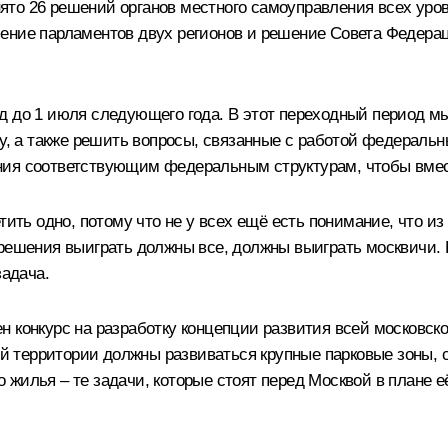
то 26 решений органов местного самоуправления всех уров
ешение парламентов двух регионов и решение Совета Федер
од до 1 июля следующего года. В этот переходный период
му, а также решить вопросы, связанные с работой федераль
ния соответствующим федеральным структурам, чтобы вмес
тить одно, потому что не у всех ещё есть понимание, что из
ого решения выиграть должны все, должны выиграть москвичи.
задача.
 конкурс на разработку концепции развития всей московско
вой территории должны развиваться крупные парковые зоны, 
жилья – те задачи, которые стоят перед Москвой в плане е