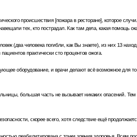
ического происшествия [пожара в ресторане], которое случи
авещали тех, кто пострадал. Как там дела, какая помощь о
овек (два человека погибли, как Вы знаете), из них 13 наход
 пациентов практически сто процентов ожога.
вующее оборудование, и врачи делают всё возможное для т
льницы, большая часть не вызывает никаких опасений. Тем н
опасности, скорее всего, хотя следствие ещё продолжается
лностью реабилитирована с точки зрения здоровья. Всем п