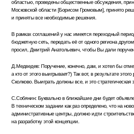
областью, проведены общественные обсуждения, приня
Московской области [
Борисом Громовым
], принято р
и приняты все необходимые решения.
В рамках соглашений у нас имеется переходный пери
бюджетную сеть, передать её от одного региона друго
просил, Дмитрий Анатольевич, чтобы Вы дали поруче
Д.Медведев:
Поручение, конечно, дам, и хотел бы отме
а кто от этого выигрывает?) Так вот, в результате эт
Сколково. Выиграть должны все, и это стратегическая 
С.Собянин:
Буквально в ближайшие дни будет объявлен
В техническом задании как раз определено, что на но
административные центры, должно идти строительство 
на разработку этой концепции.