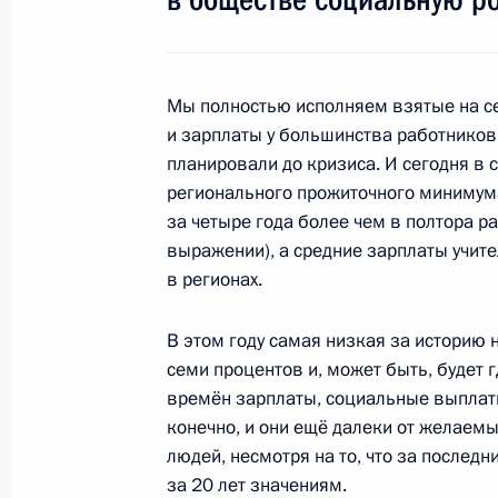
Пресс-конференция по итогам самм
15 декабря 2011 года, 17:30
Брюссель
Мы полностью исполняем взятые на с
и зарплаты у большинства работников
планировали до кризиса. И сегодня в 
Выступление на саммите Россия – 
регионального прожиточного минимума
15 декабря 2011 года, 15:00
Брюссель
за четыре года более чем в полтора ра
выражении), а средние зарплаты учит
в регионах.
14 декабря 2011 года, среда
В этом году самая низкая за историю
Вручение Знамени Федеральной с
семи процентов и, может быть, будет 
времён зарплаты, социальные выплаты
14 декабря 2011 года, 14:30
Москва, Кремл
конечно, и они ещё далеки от желаем
людей, несмотря на то, что за послед
за 20 лет значениям.