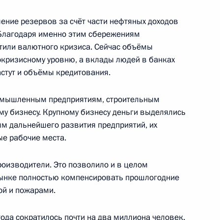
ение резервов за счёт части нефтяных доходов
 партий
1
4м
 Благодаря именно этим сбережениям
асть, Горки
стили валютного кризиса. Сейчас объёмы
кризисному уровню, а вклады людей в банках
астут и объёмы кредитования.
изации власти
2
3м
омышленным предприятиям, строительным
асть, Горки
у бизнесу. Крупному бизнесу деньги выделялись
мм дальнейшего развития предприятий, их
ые рабочие места.
к
оизводители. Это позволило и в целом
о Суда
2
рынке полностью компенсировать прошлогодние
асть, Горки
ой и пожарами.
ода сократилось почти на два миллиона человек.