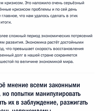
российских и индийских
1
 кризисом. Это наложило очень серьёзный
дённые кризисом проблемы и по сей день
 главное, что нам удалось сделать в этих
ь
итоги.
олее сложный период экономических потрясений
ийско-индийских переговоров
1
26м
ям развития. Экономика растёт достойными
ь
од, что превышает скорость восстановления
венный долг в нашей стране сохраняется
 шестой по величине экономикой мира.
 промышленников России
3
8м
оё мнение всеми законными
, но попытки манипулировать
ть их в заблуждение, разжигать
ознь неприемлемы.