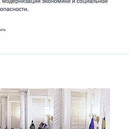
, модернизации экономики и социальной
опасности.
ть следующие материалы
мль
му Собранию
:
5
ь
иктором Януковичем
1
асть, Горки