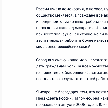
19 декабря 2011 года, 19:00
Москва, Кремл
России нужна демократия, а не хаос, н
общество меняется, а граждане всё 
и предъявляют законные требования к 
17 декабря 2011 года, суббота
взросления нашей демократии. И, с мо
принесёт пользу нашей стране, как и 
Встреча с активом партии «Единая 
заставляющая работать более качеств
миллионов российских семей.
17 декабря 2011 года, 14:30
Московская обл
Сегодня я скажу, какие меры предлаг
дать гражданам больше возможностей 
16 декабря 2011 года, пятница
на принятие любых решений, затрагива
Министром финансов назначен Ан
позволите, о результатах нашей работ
16 декабря 2011 года, 17:30
Москва, Кремл
Я искренне благодарен тем, кто почти
Президента России. Напомню, она нача
произошло в августе 2008 года в Южно