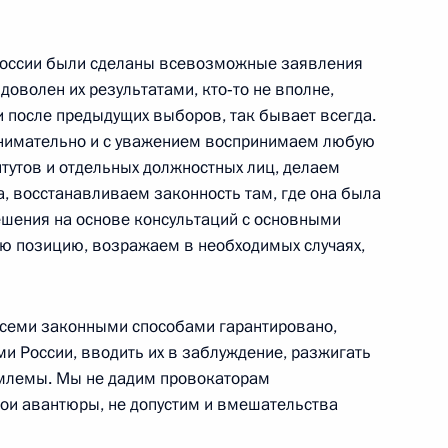
России были сделаны всевозможные заявления
к
 доволен их результатами, кто‑то не вполне,
 и после предыдущих выборов, так бывает всегда.
а Нурсултаном Назарбаевым
2
 внимательно и с уважением воспринимаем любую
ь
итутов и отдельных должностных лиц, делаем
а, восстанавливаем законность там, где она была
шения на основе консультаций с основными
ю позицию, возражаем в необходимых случаях,
Алмазбеком Атамбаевым
2
ь
семи законными способами гарантировано,
и России, вводить их в заблуждение, разжигать
млемы. Мы не дадим провокаторам
еданий Межгосударственного
1
17м
вои авантюры, не допустим и вмешательства
йского экономического