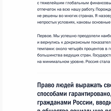
Начало встречи с представителями 
с тяжелейшим глобальным финансовым
деловых кругов
отпечаток на всю нашу работу. Порож
не решены во многих странах. Я назову
16 декабря 2011 года, 16:00
Москва, Кремл
непростых условиях, каковы основные 
Первое. Мы успешно преодолели наиб
Пресс-конференция по итогам росс
и вернулись к докризисным показател
16 декабря 2011 года, 15:30
Москва, Кремл
темпами: около четырёх процентов в г
большинства ведущих стран. Государст
на минимальном уровне. Россия стала
15 декабря 2011 года, четверг
Встреча с членами круглого стола
Право людей выражать св
и Европейского союза
способами гарантировано
15 декабря 2011 года, 19:00
Брюссель
гражданами России, вводи
в обществе социальную р