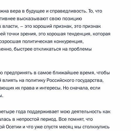
ь
ужна вера в будущее и справедливость. То, что
активнее высказывают свою позицию
власти, – это хороший признак, это признак
ей точки зрения, это хорошая тенденция, которая
возросшая политическая конкуренция,
Россия»
13
33м
енно, быстрее откликаться на проблемы
асть, Горки
аю предпринять в самое ближайшее время, чтобы
влиять на политику Российского государства,
ющих их права и интересы. Но сначала, если
тон Силуанов
ы.
2
ь
 четыре года поддерживает мою деятельность как
лась в непростой период. Все помнят, что
й Осетии и что уже спустя месяц мы столкнулись