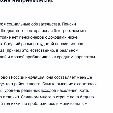
ита Россия – Евросоюз
1
30м
ебя социальные обязательства. Пенсии
 бюджетного сектора росли быстрее, чем мы
стране нет пенсионеров с доходами ниже
Европейский союз
1
. Средний размер трудовой пенсии возрос
за (причём это, естественно, в реальном
елей и врачей приблизились к средним зарплатам
 новой России инфляция: она составляет меньше
лужбы охраны
1
где‑то в районе шести. Самые высокие с советских
, уровень реальных доходов населения. Хотя,
ь
ых величин. Слишком много в стране пока бедных
ний год их число приблизилось к минимальным