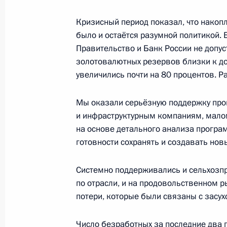
13 декабря 2011 года, вторник
Кризисный период показал, что накопл
Встреча с лидерами парламентских
было и остаётся разумной политикой.
13 декабря 2011 года, 17:00
Московская обл
Правительство и Банк России не допу
золотовалютных резервов близки к до
увеличились почти на 80 процентов. Р
Совещание по вопросам децентрал
Мы оказали серьёзную поддержку пр
13 декабря 2011 года, 14:30
Московская обл
и инфраструктурным компаниям, малом
на основе детального анализа програ
готовности сохранять и создавать нов
12 декабря 2011 года, понедельни
Системно поддерживались и сельхозпр
Встреча с судьями Конституционног
по отрасли, и на продовольственном 
12 декабря 2011 года, 16:30
Московская обл
потери, которые были связаны с засух
Число безработных за последние два г