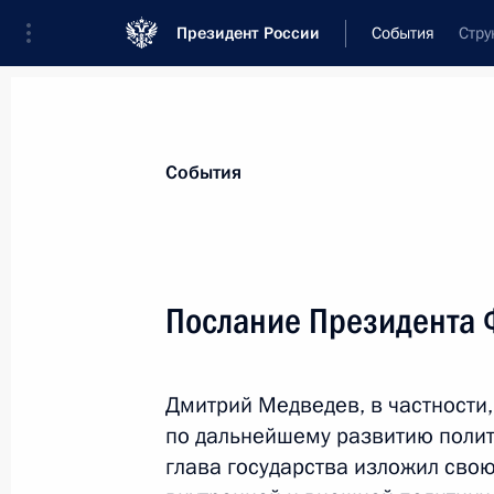
Президент России
События
Стру
Президент
Администрация
Государст
Новости
Стенограммы
Поездки
Те
События
Рубрикация материалов
Все материалы
Послание Президента
Послания Федеральному Собранию
Заявления по важнейшим вопросам
Дмитрий Медведев, в частности
Совещания, заседания, рабочие встречи
по дальнейшему развитию полит
Речи и обращения
глава государства изложил св