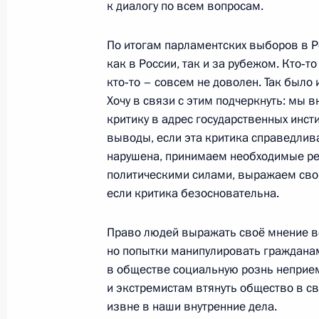
к диалогу по всем вопросам.
По итогам парламентских выборов в 
19 декабря 2011 года, понедельни
как в России, так и за рубежом. Кто‑то
кто‑то – совсем не доволен. Так было
Встреча с Президентом Казахстан
Хочу в связи с этим подчеркнуть: мы
19 декабря 2011 года, 21:00
Москва, Кремл
критику в адрес государственных инст
выводы, если эта критика справедлив
нарушена, принимаем необходимые ре
политическими силами, выражаем сво
Встреча с Президентом Киргизии 
если критика безосновательна.
19 декабря 2011 года, 19:30
Москва, Кремл
Право людей выражать своё мнение в
но попытки манипулировать гражданам
в обществе социальную рознь неприе
Пресс-конференция по итогам зас
и экстремистам втянуть общество в с
Совета ЕврАзЭС и Высшего Еврази
извне в наши внутренние дела.
совета