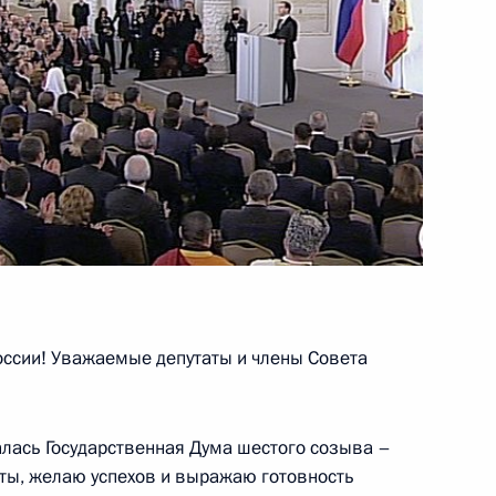
й Дню работника органов
1
7м
 заседание Совета глав
9
ь
ссии! Уважаемые депутаты и члены Совета
ивной безопасности ОДКБ
1
алась Государственная Дума шестого созыва –
ты, желаю успехов и выражаю готовность
ь