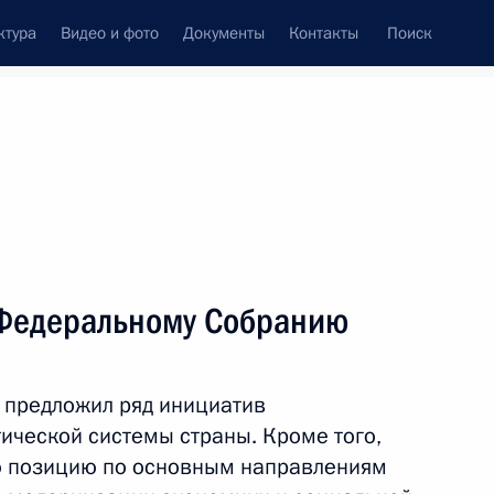
ктура
Видео и фото
Документы
Контакты
Поиск
венный Совет
Совет Безопасности
Комиссии и советы
леграммы
Сведения о Президенте
декабрь, 2011
Встречи с представителями сообществ
 Федеральному Собранию
Пресс-конференции
Интервью
, предложил ряд инициатив
Статьи
ической системы страны. Кроме того,
ою позицию по основным направлениям