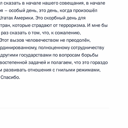
ел сказать в начале нашего совещания, в начале
ль
я – особый день, это день, когда произошёл
Штатах Америки. Это скорбный день для
стран, которые страдают от терроризма. И мне бы
 раз сказать о том, что, к сожалению,
ителями
23м
 Этот вызов человечеством не преодолён,
ординированному, полноценному сотрудничеству
ль
 другими государствами по вопросам борьбы
востепенной задачей и полагаем, что это гораздо
ем развивать отношения с гнилыми режимами,
 Спасибо.
с участниками
42м
авочный зал ГУМа