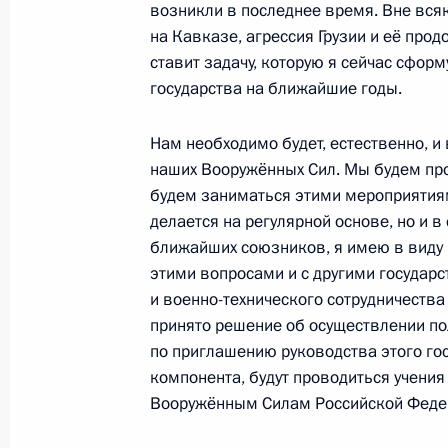
возникли в последнее время. Вне вся
16 сентября 2008 года, вторник
на Кавказе, агрессия Грузии и её пр
ставит задачу, которую я сейчас сфор
Заявления для прессы по итогам п
государства на ближайшие годы.
Азербайджана Ильхамом Алиевым
16 сентября 2008 года, 17:23
Московская о
Нам необходимо будет, естественно, и
наших Вооружённых Сил. Мы будем про
будем заниматься этими мероприятиям
делается на регулярной основе, но и в
Начало встречи с Президентом Аз
ближайших союзников, я имею в виду
Алиевым
этими вопросами и с другими государс
16 сентября 2008 года, 15:10
Московская о
и военно-технического сотрудничества
принято решение об осуществлении по
по приглашению руководства этого гос
15 сентября 2008 года, понедельн
компонента, будут проводиться учения 
Вооружённым Силам Российской Федер
Стенографический отчёт о встрече 
предпринимательского сообщества