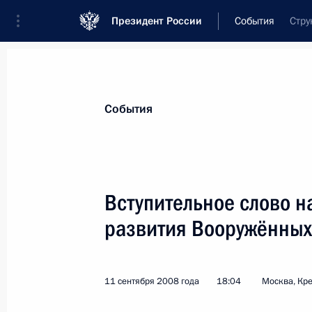
Президент России
События
Стру
Президент
Администрация
Государст
Новости
Стенограммы
Поездки
Те
События
Рубрикация материалов
Все материалы
Вступительное слово н
Послания Федеральному Собранию
развития Вооружённых
Заявления по важнейшим вопросам
Совещания, заседания, рабочие встречи
11 сентября 2008 года
18:04
Москва, Кр
Речи и обращения