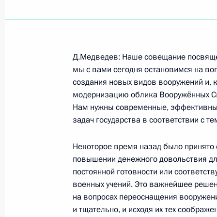
Показа
Д.Медведев: Наше совещание посвяще
Заявления после подписания догов
мы с вами сегодня остановимся на во
сотрудничестве и взаимной помощи
создания новых видов вооружений и, к
модернизацию облика Вооружённых Си
и Южная Осетия
Нам нужны современные, эффективные
17 сентября 2008 года, 18:00
Москва, Крем
задач государства в соответствии с т
Некоторое время назад было принято
Выступление на заседании Совета 
повышении денежного довольствия для
национальных интересов России в 
постоянной готовности или соответст
военных учений. Это важнейшее решен
17 сентября 2008 года, 09:13
Москва, Крем
на вопросах переоснащения вооружени
и тщательно, и исходя их тех соображе