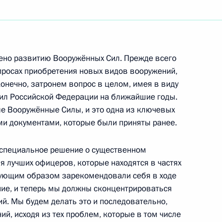
ть следующие материалы
но развитию Вооружённых Сил. Прежде всего
оров о дружбе,
просах приобретения новых видов вооружений,
18м
 с республиками Абхазия
онечно, затронем вопрос в целом, имея в виду
л Российской Федерации на ближайшие годы.
 Вооружённые Силы, и это одна из ключевых
ль
еми документами, которые были приняты ранее.
 специальное решение о существенном
Безопасности «О защите
 лучших офицеров, которые находятся в частях
Арктике»
вующим образом зарекомендовали себя в ходе
ие, и теперь мы должны сконцентрироваться
ль
й. Мы будем делать это и последовательно,
ний, исходя из тех проблем, которые в том числе