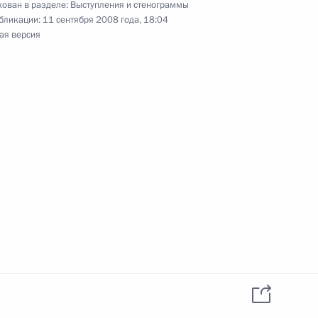
ован в разделе:
Выступления и стенограммы
бликации:
11 сентября 2008 года, 18:04
ая версия
 по вопросам развития
ль
 по вопросам создания
10м
вого центра
ль
нтом компании «Российские
ром Якуниным