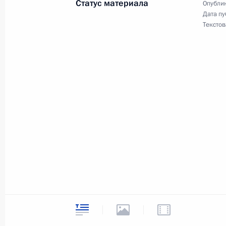
Статус материала
Опублик
11 сентября 2008 года, четверг
Дата пу
Текстов
Вступительное слово на совещании
Вооружённых Сил России
11 сентября 2008 года, 18:04
Москва, Крем
Вступительное слово на совещании
в России международного финансо
11 сентября 2008 года, 14:10
Москва, Крем
10 сентября 2008 года, среда
Начало рабочей встречи с президе
железные дороги» (РЖД) Владими