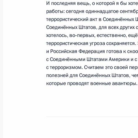
И последняя вещь, о которой я бы хот
15 сентября 2008 года, 18:34
Москва, Крем
работы: сегодня одиннадцатое сентябр
террористический акт в Соединённых 
Соединённых Штатов, для всех других 
хотелось, во‑первых, естественно, ещё
Выступление на встрече с представ
террористическая угроза сохраняется.
предпринимательского сообщества
и Российская Федерация готова к ско
15 сентября 2008 года, 15:27
Москва, Крем
с Соединёнными Штатами Америки и с
с терроризмом. Считаем это своей пер
полезней для Соединённых Штатов, ч
которые проводят военные авантюры.
12 сентября 2008 года, пятница
Стенографический отчет о встрече 
международного клуба «Валдай»
12 сентября 2008 года, 15:18
Москва, Выст