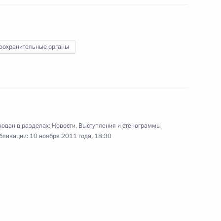
10 ноября 2011 года
Аудио, 7 мин.
оохранительные органы
ован в разделах:
Новости
,
Выступления и стенограммы
бликации:
10 ноября 2011 года, 18:30
Выступление на концерте,
посвящённом 70-летию Парада
7 ноября 1941 года на Красной
площади