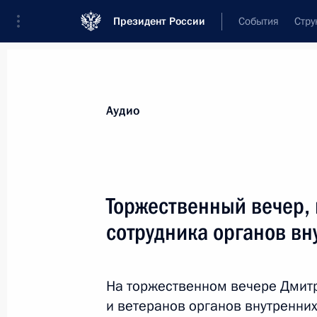
Президент России
События
Стру
Видеозаписи
Фотографии
Аудиозапи
Все материалы
Выступления
Совещан
Аудио
Показа
Торжественный вечер,
сотрудника органов вн
Совещание с руководством
Вооружённых Сил
На торжественном вечере Дмит
и ветеранов органов внутренни