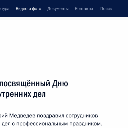
ктура
Видео и фото
Документы
Контакты
Поиск
си
ия, встречи
Встречи со СМИ
ноябрь, 2011
ть следующие материалы
 посвящённый Дню
утренних дел
Встреча с мусульманским
духовенством
рий Медведев поздравил сотрудников
х дел с профессиональным праздником.