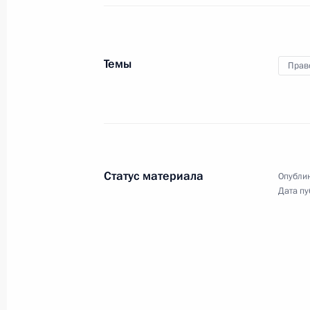
16 ноября 2011 года
Аудио, 14 мин.
Темы
Прав
Статус материала
Опублик
Дата пу
Встреча с сотрудниками
органов внутренних дел