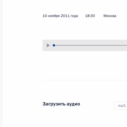
29 ноября 2011 года
Аудио, 9 мин.
10 ноября 2011 года
18:30
Москва
Обсуждение проблем социальной
Загрузить аудио
реабилитации и создания
mp3,
безбарьерной среды для
инвалидов