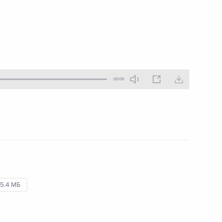
19 ноября 2011 года
Аудио, 10 мин.
00:00
Торжественный вечер,
5.4 МБ
посвящённый Дню
сотрудника органов
внутренних дел