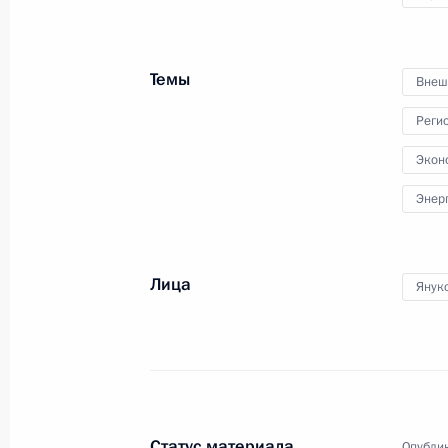
Начало встречи с представителями
деловых кругов
Темы
Внеш
20 октября 2011 года, 14:00
Москва, Кремл
Реги
Экон
19 октября 2011 года, среда
Энер
Дмитрий Медведев встретился с пр
комитета сторонников
Лица
Янук
19 октября 2011 года, 18:00
Московская обл
18 октября 2011 года, вторник
Совместная пресс-конференция с 
Статус материала
Опублик