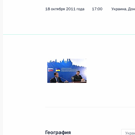
18 октября 2011 года
17:00
Украина, До
Показа
20 октября 2011 года, четверг
Встреча со студентами и представ
организаций
20 октября 2011 года, 17:30
Москва
Пресс-конференция с Премьер-ми
Рютте по завершении российско-го
20 октября 2011 года, 16:00
Москва, Кремл
География
Укра