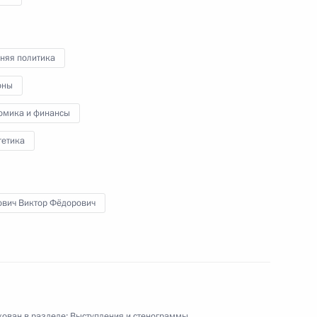
 российских и нидерландских
1
няя политика
ь
оны
омика и финансы
гетика
едставителями Общественного
:
7
ович Виктор Фёдорович
асть, Горки
Президентом Украины
1
27м
ован в разделе:
Выступления и стенограммы