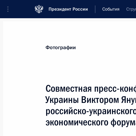
Президент России
События
Стру
Президент
Администрация
Государст
Новости
Стенограммы
Поездки
Те
Фотографии
Рубрикация материалов
Все материалы
Совместная пресс-кон
Послания Федеральному Собранию
Украины Виктором Яну
Заявления по важнейшим вопросам
российско-украинског
Совещания, заседания, рабочие встречи
экономического форум
Речи и обращения