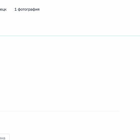
нецк
1 фотография
ть следующие материалы
ителями молодёжных
:
7
нистром Нидерландов Марком
1
лландских переговоров
ь
ина