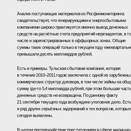
Анализ поступающих материалов из Росфинмониторинга
свидетельствует, что генерирующими и энергосбытовыми
компаниями широко практикуется именно вывод денежных
средств на расчётные счета предприятий-нерезидентов, в т
числе и зарегистрированных в оффшорных зонах. Общие
суммы таких операций только в текущем году ежеквартальн
превышали десять миллиардов рублей.
Есть и примеры. Тульская сбытовая компания, которая
в течение 2010–2011 годов заключила с одной из зарубежны
коммерческих структур договора, в том числе займы на об
сумму где‑то 5,4 миллиарда рублей, при этом большая част
денежных средств не возвращена. По данному факту
21 сентября текущего года возбуждено уголовное дело. Ест
и ряд других серьёзных задержаний и тех вопросов, которые
сегодня выявлены.
В целом противодействие преступлениям в сфере жилищно