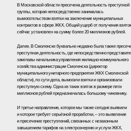
В Московской области пресечена деятельность преступной
группы, которая непосредственно занималась
вымогательством взятки на заключение муниципальных
контрактов в сфере ЖКХ. Общий ущерб от получения взято
сейчас установлен на сумму более 20 миллионов рублей.
Далее. В Смоленске буквально недавно была также пресеч
преступная деятельность, где непосредственно представит
замглавы начальника управления жилищно-коммунального
хозяйства администрации Смоленска (директор
муниципального унитарного предприятия ЖКХ Смоленской
области), по сути дела, вымогали взятки и организовали
преступную схему. Одна из таких взяток в размере пяти
миллионов рублей предназначалась большому чиновнику.
И третье направление, которое мы также сегодня выявили
и которое требует серьёзной проработки, – это выявление
и пресечение преступлений, связанных с незаконным
завышением тарифов на электроэнергию и услуги ЖКХ,