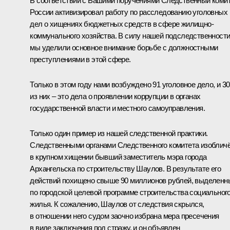
В соответствии с Вашими поручениями Следственный коми
России активизировал работу по расследованию уголовных
дел о хищениях бюджетных средств в сфере жилищно-
коммунального хозяйства. В силу нашей подследственност
мы уделили основное внимание борьбе с должностными
преступлениями в этой сфере.
Только в этом году нами возбуждено 91 уголовное дело, и 30
из них – это дела о проявлении коррупции в органах
государственной власти и местного самоуправления.
Только один пример из нашей следственной практики.
Следственными органами Следственного комитета изоблич
в крупном хищении бывший заместитель мэра города
Архангельска по строительству Шаулов. В результате его
действий похищено свыше 90 миллионов рублей, выделенн
по городской целевой программе строительства социальног
жилья. К сожалению, Шаулов от следствия скрылся,
в отношении него судом заочно избрана мера пресечения
в виде заключения под стражу, и он объявлен