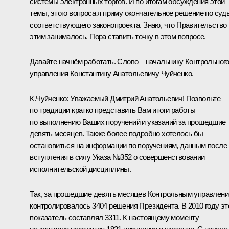
системы электронных торгов. И по итогам обсуждения этой
темы, этого вопроса я приму окончательное решение по суд
соответствующего законопроекта. Знаю, что Правительство
этим занималось. Пора ставить точку в этом вопросе.
Давайте начнём работать. Слово – начальнику Контрольног
управления Константину Анатольевичу Чуйченко.
К.Чуйченко:
Уважаемый Дмитрий Анатольевич! Позвольте
по традиции кратко представить Вам итоги работы
по выполнению Ваших поручений и указаний за прошедшие
девять месяцев. Также более подробно хотелось бы
остановиться на информации по поручениям, данным после
вступления в силу Указа №352 о совершенствовании
исполнительской дисциплины.
Так, за прошедшие девять месяцев Контрольным управлен
контролировалось 3404 решения Президента. В 2010 году эт
показатель составлял 3311. К настоящему моменту