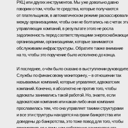
РКЦ или других инструментов. Мы уже довольно давно
говорим о том, чтобы те средства, которые получаются
от плательщиков, в автоматическом режиме раскассировал
между организациями, чтобы они не болтались на счетах эт
управляющих компаний, в результате этого не росла
задолженность перед соответствующими энергоснабжающ
организациями, организациями, которые занимаются
обслуживаем инфраструктуры. Обратите также внимание
на то, чтобы это поручение было исполнено до конца.
И последнее, о чём было сказано в выступлении руководит
Службы по финансовому мониторингу, – в отношении так
называемых компаний, которые управляют, адвокатских
компаний. Конечно, я абсолютно не против того, чтобы
адвокаты занимались такой работой. Но, знаете, если
адвокатская компания или какая‑либо иная компания
прославилась тем, что она управляет такими структурами
и все эти структуры находятся на грани банкротства или
доведены до банкротства, это тоже повод для того, чтобы
присмотреться к тому, чем собственно занимается эта