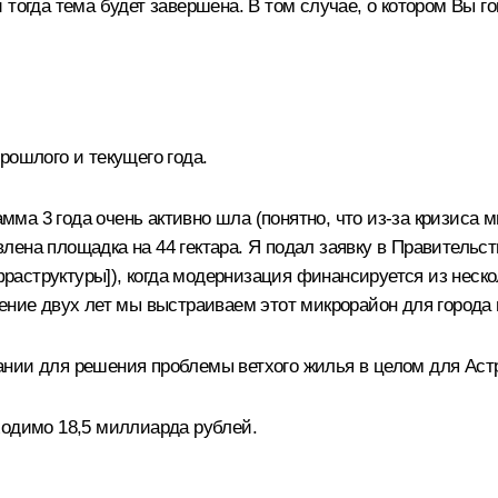
тогда тема будет завершена. В том случае, о котором Вы го
рошлого и текущего года.
рамма 3 года очень активно шла (понятно, что из‑за кризис
товлена площадка на 44 гектара. Я подал заявку в Правител
аструктуры]), когда модернизация финансируется из неско
чение двух лет мы выстраиваем этот микрорайон для города
нии для решения проблемы ветхого жилья в целом для Аст
ходимо 18,5 миллиарда рублей.