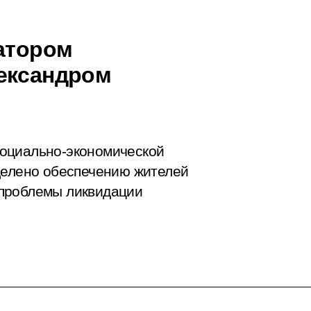
натором
ександром
оциально-экономической
делено обеспечению жителей
 проблемы ликвидации