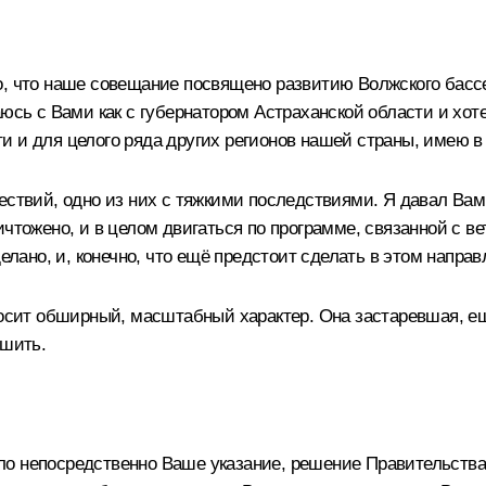
, что наше совещание посвящено развитию Волжского бассе
аюсь с Вами как с губернатором Астраханской области и хот
 и для целого ряда других регионов нашей страны, имею в
шествий, одно из них с тяжкими последствиями. Я давал Ва
ичтожено, и в целом двигаться по программе, связанной с 
делано, и, конечно, что ещё предстоит сделать в этом напра
носит обширный, масштабный характер. Она застаревшая, ещ
ешить.
о непосредственно Ваше указание, решение Правительства 