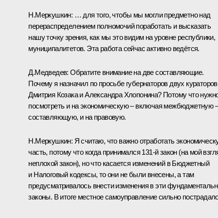
Н.Меркушкин:
… для того, чтобы мы могли предметно над
перераспределением полномочий поработать и высказать
нашу точку зрения, как мы это видим на уровне республики,
муниципалитетов. Эта работа сейчас активно ведётся.
Д.Медведев:
Обратите внимание на две составляющие.
Почему я назначил по просьбе губернаторов двух кураторов
Дмитрия Козака и Александра Хлопонина? Потому что нужн
посмотреть и на экономическую – включая межбюджетную 
составляющую, и на правовую.
Н.Меркушкин:
Я считаю, что важно отработать экономическ
часть, потому что когда принимался 131-й закон (на мой взгл
неплохой закон), но что касается изменений в Бюджетный
и Налоговый кодексы, то они не были внесены, а там
предусматривалось внести изменения в эти фундаменталь
законы. В итоге местное самоуправление сильно пострадало