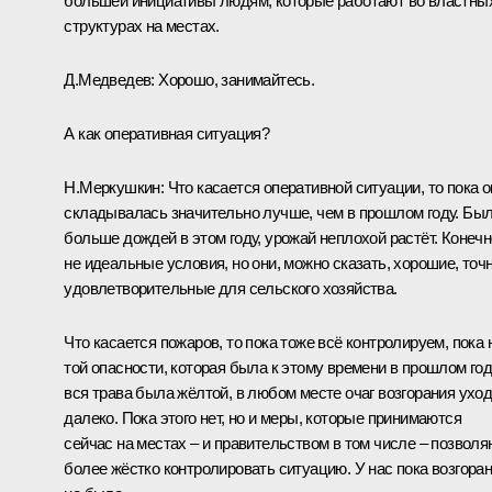
большей инициативы людям, которые работают во властны
структурах на местах.
Д.Медведев:
Хорошо, занимайтесь.
А как оперативная ситуация?
Н.Меркушкин:
Что касается оперативной ситуации, то пока о
складывалась значительно лучше, чем в прошлом году. Бы
больше дождей в этом году, урожай неплохой растёт. Конечн
не идеальные условия, но они, можно сказать, хорошие, точ
удовлетворительные для сельского хозяйства.
Что касается пожаров, то пока тоже всё контролируем, пока 
той опасности, которая была к этому времени в прошлом год
вся трава была жёлтой, в любом месте очаг возгорания ухо
далеко. Пока этого нет, но и меры, которые принимаются
сейчас на местах – и правительством в том числе – позволя
более жёстко контролировать ситуацию. У нас пока возгора