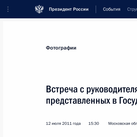
Президент России
События
Стру
Президент
Администрация
Государст
Новости
Стенограммы
Поездки
Те
Фотографии
Рубрикация материалов
Все материалы
Встреча с руководител
Послания Федеральному Собранию
представленных в Гос
Заявления по важнейшим вопросам
Совещания, заседания, рабочие встречи
12 июля 2011 года
15:30
Московская обл
Речи и обращения