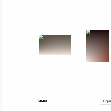
Показа
19 июля 2011 года, вторник
Пресс-конференция по итогам росс
межгосударственных консультаций
19 июля 2011 года, 16:00
Ганновер
Российско-германские межгосударс
19 июля 2011 года, 15:00
Ганновер
Темы
Парт