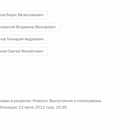
ственности «Петербургский
3
6м
лов Борис Вячеславович
новский Владимир Вольфович
нов Геннадий Андреевич
нов Сергей Михайлович
ренних дел Рашидом
1
ть, Горки
ован в разделах:
Новости
,
Выступления и стенограммы
бликации:
12 июля 2011 года, 15:30
м, полномочным
1
О Александром Хлопониным
ть, Горки