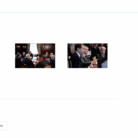
ть следующие материалы
ийско-германских
1
24м
твенные консультации
10
ии