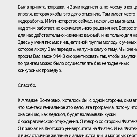
Была принята поправка, и Вами подписана, по‑моему, в конц
апреля, которая якобы это дело отменила. Там имеет место
недоработка. И Министерство сейчас, насколько мы знаем,
над этим работает, но окончательного решения нет. Вопрос э
для нас действительно жизненно важный, и не только для на
Здесь у меня письмо инициативной группы молодых ученых
которое я хочу Вам передать, на ту же самую тему. Мы очен
просим Вас закон 94-ФЗ скорректировать так, чтобы закупки
по грантам можно было осуществлять без неподъемных
конкурсных процедур.
Спасибо.
К.Агладзе:
Во‑первых, хотелось бы, с одной стороны, сказат
что все‑таки гениальное это дело, эта программа, потому что
она сейчас, как ледокол, будет взламывать куски
бюрократического отчуждения. Я говорю со стороны Физтеха
Я приехал из Киотского университета на Физтех. И на Физте
я вижу отличное желание и администрации, и молодых ребя