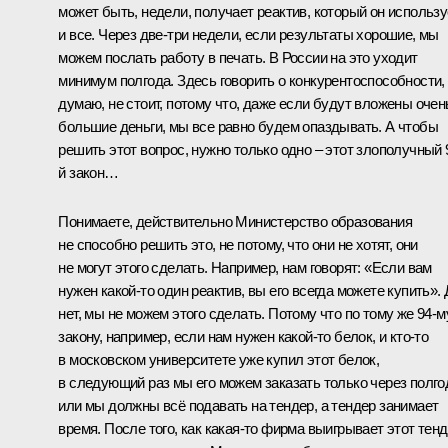
может быть, недели, получает реактив, который он использу
и все. Через две-три недели, если результаты хорошие, мы
можем послать работу в печать. В России на это уходит
минимум полгода. Здесь говорить о конкурентоспособности,
думаю, не стоит, потому что, даже если будут вложены очен
большие деньги, мы все равно будем опаздывать. А чтобы
решить этот вопрос, нужно только одно – этот злополучный 
й закон…
Понимаете, действительно Министерство образования
не способно решить это, не потому, что они не хотят, они
не могут этого сделать. Например, нам говорят: «Если вам
нужен какой‑то один реактив, вы его всегда можете купить». 
нет, мы не можем этого сделать. Потому что по тому же 94-м
закону, например, если нам нужен какой‑то белок, и кто‑то
в московском университете уже купил этот белок,
в следующий раз мы его можем заказать только через полго
или мы должны всё подавать на тендер, а тендер занимает
время. После того, как какая‑то фирма выигрывает этот тенд