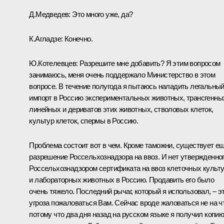
Д.Медведев:
Это много уже, да?
К.Агладзе:
Конечно.
Ю.Котелевцев:
Разрешите мне добавить? Я этим вопросом
занимаюсь, меня очень поддержало Министерство в этом
вопросе. В течение полугода я пытаюсь наладить легальны
импорт в Россию экспериментальных животных, трансгенны
линейных и дериватов этих животных, стволовых клеток,
культур клеток, спермы в Россию.
Проблема состоит вот в чем. Кроме таможни, существует е
разрешение Россельхознадзора на ввоз. И нет утвержденно
Россельхознадзором сертификата на ввоз клеточных культ
и лабораторных животных в Россию. Продавить его было
очень тяжело. Последний рычаг, который я использовал, – э
угроза пожаловаться Вам. Сейчас вроде жаловаться не на ч
потому что два дня назад на русском языке я получил копи