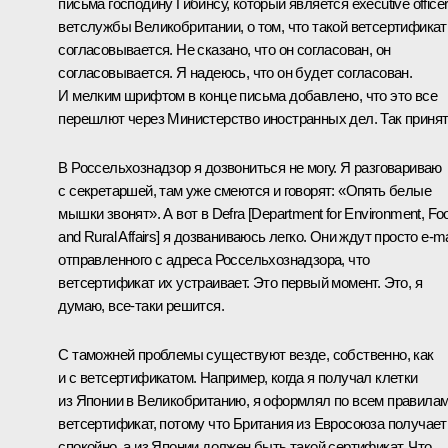
письма господину Гибинсу, который является executive office
ветслужбы Великобритании, о том, что такой ветсертификат
согласовывается. Не сказано, что он согласован, он
согласовывается. Я надеюсь, что он будет согласован.
И мелким шрифтом в конце письма добавлено, что это все
перешлют через Министерство иностранных дел. Так принят
В Россельхознадзор я дозвониться не могу. Я разговариваю
с секретаршей, там уже смеются и говорят: «Опять белые
мышки звонят». А вот в Defra [Department for Environment, Fo
and Rural Affairs] я дозваниваюсь легко. Они ждут просто e-ma
отправленного с адреса Россельхознадзора, что
ветсертификат их устраивает. Это первый момент. Это, я
думаю, все‑таки решится.
С таможней проблемы существуют везде, собственно, как
и с ветсертификатом. Например, когда я получал клетки
из Японии в Великобританию, я оформлял по всем правила
ветсертификат, потому что Британия из Евросоюза получает
спокойно, а из Японии должен быть такой сертификат. Что