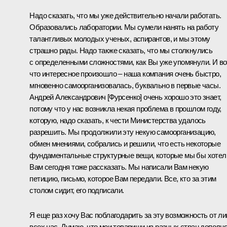
Надо сказать, что мы уже действительно начали работать.
Образовались лаборатории. Мы сумели нанять на работу
талантливых молодых ученых, аспирантов, и мы этому
страшно рады. Надо также сказать, что мы столкнулись
с определенными сложностями, как Вы уже упомянули. И во
что интересное произошло – наша компания очень быстро,
мгновенно самоорганизовалась, буквально в первые часы.
Андрей Александрович [Фурсенко] очень хорошо это знает,
потому что у нас возникла некая проблема в прошлом году,
которую, надо сказать, к чести Министерства удалось
разрешить. Мы продолжили эту некую самоорганизацию,
обмен мнениями, собрались и решили, что есть некоторые
фундаментальные структурные вещи, которые мы бы хотел
Вам сегодня тоже рассказать. Мы написали Вам некую
петицию, письмо, которое Вам передали. Все, кто за этим
столом сидит, его подписали.
Я еще раз хочу Вас поблагодарить за эту возможность от л
всех нас. Думаю, что мои товарищи из разных стран дополн