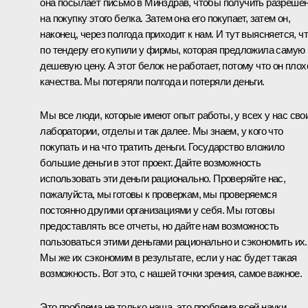
она посылает письмо в Минздрав, чтобы получить разреше
на покупку этого белка. Затем она его покупает, затем он,
наконец, через полгода приходит к нам. И тут выясняется, ч
по тендеру его купили у фирмы, которая предложила самую
дешевую цену. А этот белок не работает, потому что он плох
качества. Мы потеряли полгода и потеряли деньги.
Мы все люди, которые имеют опыт работы, у всех у нас сво
лаборатории, отделы и так далее. Мы знаем, у кого что
покупать и на что тратить деньги. Государство вложило
большие деньги в этот проект. Дайте возможность
использовать эти деньги рационально. Проверяйте нас,
пожалуйста, мы готовы к проверкам, мы проверяемся
постоянно другими организациями у себя. Мы готовы
предоставлять все отчеты, но дайте нам возможность
пользоваться этими деньгами рационально и сэкономить их.
Мы же их сэкономим в результате, если у нас будет такая
возможность. Вот это, с нашей точки зрения, самое важное.
Это проблема не только наша, это проблема всей науки