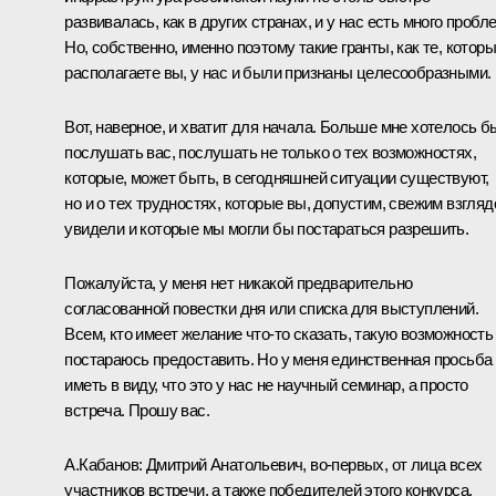
развивалась, как в других странах, и у нас есть много пробл
Но, собственно, именно поэтому такие гранты, как те, котор
располагаете вы, у нас и были признаны целесообразными.
Вот, наверное, и хватит для начала. Больше мне хотелось б
послушать вас, послушать не только о тех возможностях,
которые, может быть, в сегодняшней ситуации существуют,
но и о тех трудностях, которые вы, допустим, свежим взгля
увидели и которые мы могли бы постараться разрешить.
Пожалуйста, у меня нет никакой предварительно
согласованной повестки дня или списка для выступлений.
Всем, кто имеет желание что‑то сказать, такую возможность
постараюсь предоставить. Но у меня единственная просьба
иметь в виду, что это у нас не научный семинар, а просто
встреча. Прошу вас.
А.Кабанов:
Дмитрий Анатольевич, во‑первых, от лица всех
участников встречи, а также победителей этого конкурса,