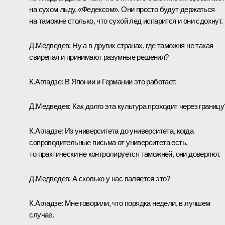
на сухом льду, «Федексом». Они просто будут держаться
на таможне столько, что сухой лед испарится и они сдохнут.
Д.Медведев:
Ну а в других странах, где таможня не такая
свирепая и принимают разумные решения?
К.Агладзе:
В Японии и Германии это работает.
Д.Медведев:
Как долго эта культура проходит через границу
К.Агладзе:
Из университета до университета, когда
сопроводительные письма от университета есть,
то практически не контролируется таможней, они доверяют.
Д.Медведев:
А сколько у нас валяется это?
К.Агладзе:
Мне говорили, что порядка недели, в лучшем
случае.