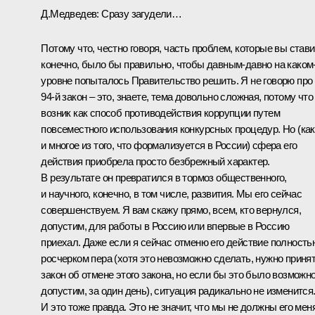
Д.Медведев:
Сразу загудели…
Потому что, честно говоря, часть проблем, которые вы стави
конечно, было бы правильно, чтобы давным-давно на каком
уровне попыталось Правительство решить. Я не говорю про
94-й закон – это, знаете, тема довольно сложная, потому что
возник как способ противодействия коррупции путем
повсеместного использования конкурсных процедур. Но (как
и многое из того, что формализуется в России) сфера его
действия приобрела просто безбрежный характер.
В результате он превратился в тормоз общественного,
и научного, конечно, в том числе, развития. Мы его сейчас
совершенствуем. Я вам скажу прямо, всем, кто вернулся,
допустим, для работы в Россию или впервые в Россию
приехал. Даже если я сейчас отменю его действие полность
росчерком пера (хотя это невозможно сделать, нужно приня
закон об отмене этого закона, но если бы это было возможно
допустим, за один день), ситуация радикально не изменится
И это тоже правда. Это не значит, что мы не должны его мен