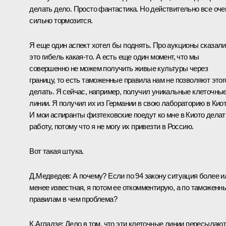
делать дело. Просто фантастика. Но действительно все оче
сильно тормозится.
Я еще один аспект хотел бы поднять. Про аукционы сказали
это гибель какая‑то. А есть еще один момент, что мы
совершенно не можем получить живые культуры через
границу, то есть таможенные правила нам не позволяют этог
делать. Я сейчас, например, получил уникальные клеточны
линии. Я получил их из Германии в свою лабораторию в Киот
И мои аспиранты физтеховские поедут ко мне в Киото делат
работу, потому что я не могу их привезти в Россию.
Вот такая штука.
Д.Медведев:
А почему? Если по 94 закону ситуация более и
менее известная, я потом ее откомментирую, а по таможенн
правилам в чем проблема?
К.Агладзе:
Дело в том, что эти клеточные линии пересылаю