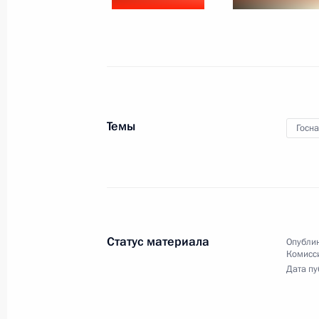
6 мая 2011 года, пятница
Совещание с постоянными членами
6 мая 2011 года, 17:00
Московская область,
Темы
Госн
5 мая 2011 года, четверг
Рабочая встреча с губернатором К
Кузнецовым
5 мая 2011 года, 17:00
Московская область,
Статус материала
Опублик
Комисс
Дата пу
Посещение детской психоневролог
5 мая 2011 года, 16:00
Москва