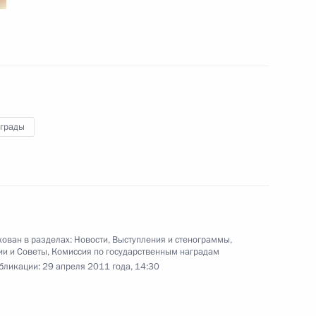
 Совета Безопасности
1
 Горки
аграды
расноярского края Львом
1
 Горки
ован в разделах:
Новости
,
Выступления и стенограммы
,
ии и Советы
,
Комиссия по государственным наградам
бликации:
29 апреля 2011 года, 14:30
ической больницы
13