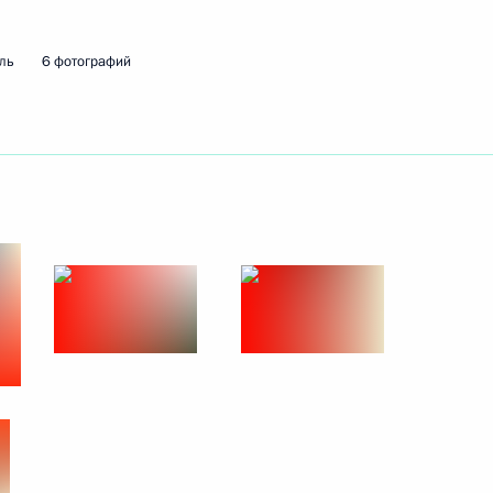
ль
6 фотографий
ть следующие материалы
ции, посвящённой Знамени
3м
чественной войны
12
10м
ических организаций