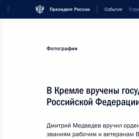
Президент России
События
Стру
Президент
Администрация
Государст
Новости
Стенограммы
Поездки
Те
Фотографии
Рубрикация материалов
Все материалы
В Кремле вручены гос
Послания Федеральному Собранию
Российской Федераци
Заявления по важнейшим вопросам
Совещания, заседания, рабочие встречи
Дмитрий Медведев вручил орден
Речи и обращения
званиям рабочим и ветеранам В