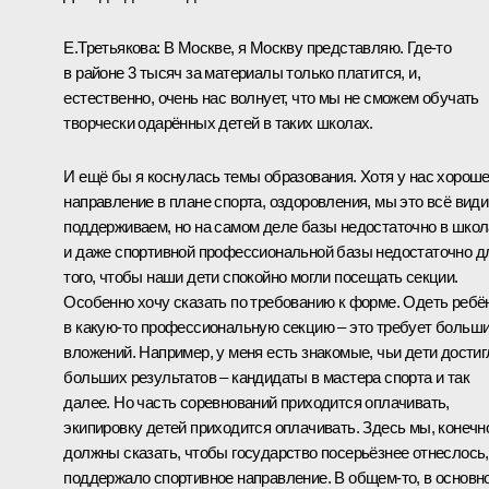
Е.Третьякова:
В Москве, я Москву представляю. Где‑то
в районе 3 тысяч за материалы только платится, и,
естественно, очень нас волнует, что мы не сможем обучать
творчески одарённых детей в таких школах.
И ещё бы я коснулась темы образования. Хотя у нас хорош
направление в плане спорта, оздоровления, мы это всё види
поддерживаем, но на самом деле базы недостаточно в школ
и даже спортивной профессиональной базы недостаточно д
того, чтобы наши дети спокойно могли посещать секции.
Особенно хочу сказать по требованию к форме. Одеть ребё
в какую‑то профессиональную секцию – это требует больш
вложений. Например, у меня есть знакомые, чьи дети достиг
больших результатов – кандидаты в мастера спорта и так
далее. Но часть соревнований приходится оплачивать,
экипировку детей приходится оплачивать. Здесь мы, конечн
должны сказать, чтобы государство посерьёзнее отнеслось,
поддержало спортивное направление. В общем‑то, в основн