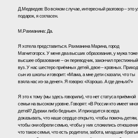
Д.Медведев:
Во всяком случае, интересный разговор – это 
подарок, я согласен.
М.Рахманина:
Да.
Я хотела представиться. Рахманина Марина, город
Магнитогорск. У меня два высших образования, у мужа тоже
высшее образование – он переводчик, закончил престижный
вуз. У нас шестеро приёмных детей, двое – кровных. Прихо
сын из школы и говорит: «Мама, а мне дети сказали, что ты
взяла нас из‑за денег». Я говорю: «Хорошо. А где деньги?»
Я это к тому (мы здесь говорили), что нет статуса приёмной
семьи на высоком уровне. Говорят: «В России кто имеет мно
детей? Дураки либо бедные». И приходится всегда
доказывать, что наше сердце открыто, чтобы помочь детям,
чтобы они обрели семью, чтобы у них сложились отношения
что такое семья, что есть родители, забота, младшие братья