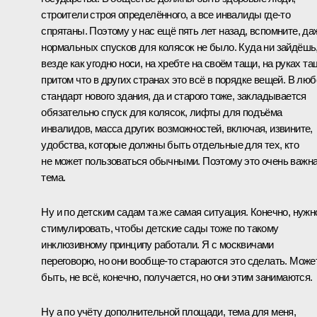
строители строя определённого, а все инвалиды где‑то
спрятаны. Поэтому у нас ещё пять лет назад, вспомните, да
нормальных спусков для колясок не было. Куда ни зайдёшь
везде как угодно носи, на хребте на своём тащи, на руках та
притом что в других странах это всё в порядке вещей. В люб
стандарт нового здания, да и старого тоже, закладывается
обязательно спуск для колясок, лифты для подъёма
инвалидов, масса других возможностей, включая, извините,
удобства, которые должны быть отдельные для тех, кто
не может пользоваться обычными. Поэтому это очень важн
тема.
Ну и по детским садам та же самая ситуация. Конечно, нужн
стимулировать, чтобы детские сады тоже по такому
инклюзивному принципу работали. Я с москвичами
переговорю, но они вообще‑то стараются это сделать. Може
быть, не всё, конечно, получается, но они этим занимаются.
Ну а по учёту дополнительной площади, тема для меня,