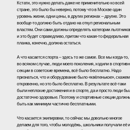
Кстати, это нужно делать даже не применительно ко всей
стране, это было бы неверно, потому что в Москве один
уровень жизни, одни цены, в других регионах – другие. Это
вообще‑то должно быть отдано на откуп региональным
властям. Они сами должны определять категории льготнико
и это будет справедливо, притом что какая‑то федеральная
планка, конечно, должна остаться.
А что касается спорта – здесь то же самое. Все мы когда‑то,
во всяком случае, люди моего поколения, ходили в спортив
секции в советские времена, всё было бесплатно. Надо
признаться, что и оборудование было «квёленькое», скажем
откровенно, но это было бесплатно. В результате всё‑таки
были неплохие достижения и в спорте, да и просто люди бы
достаточно здоровые. Поэтому и спортивные секции должн
быть как минимум частично бесплатными.
Что касается экипировки, то сейчас мы довольно многое
делаем для того, чтобы молодёжь, школьники получали её 