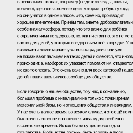
в нескольких школах, например (не детские сады, школы,
конечно), где очень сложные дети, которые требуют ухода,
но они учатся в одном классе. Это, конечно, производит
хорошее впечатление. Причём там, знаете, доброжелательн
особенная атмосфера, потому что это важно для ребёнка
с ограничениями по здоровью, но, как ни странно, это не мен
важно для детей, у которых со здоровьем всё в порядке. У н
возникает элементарное чувство сострадания, они уже
не показывают пальцем на таких детей и смеются, что иногд
происходит, а, наоборот, их уважают, помогают им, стараютс
их как‑то опекать. Это очень важно для всех категорий наши
детей, наших школьников, вообще для общества.
Если говорить о нашем обществе, то у нас, к сожалению,
большая проблема с инвалидами не только с точки зрения
материальной базы, но и отношения общества к инвалидам.
У нас очень долгое время, во всяком случае, я это ещё помн
было очень сложное отношение к инвалидам, особенно
в советские времена. Их как бы не существовало для
государства. В обществе должны быть здоровые люди,