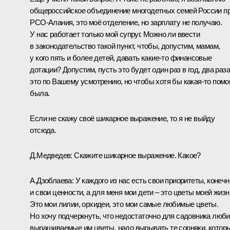
общероссийское объединение многодетных семей России п
РСО-Алания, это моё отделение, но зарплату не получаю.
У нас работает только мой супруг. Можно ли ввести
в законодательство такой пункт, чтобы, допустим, мамам,
у кого пять и более детей, давать какие‑то финансовые
дотации? Допустим, пусть это будет один раз в год, два раза
это по Вашему усмотрению, но чтобы хотя бы какая‑то пом
была.
Если не скажу своё шикарное выражение, то я не выйду
отсюда.
Д.Медведев:
Скажите шикарное выражение. Какое?
А.Дзоблаева:
У каждого из нас есть свои приоритеты, конечн
и свои ценности, а для меня мои дети – это цветы моей жизн
Это мои лилии, орхидеи, это мои самые любимые цветы.
Но хочу подчеркнуть, что недостаточно для садовника люби
выращиваемые им цветы, надо вырывать те сорняки, котор