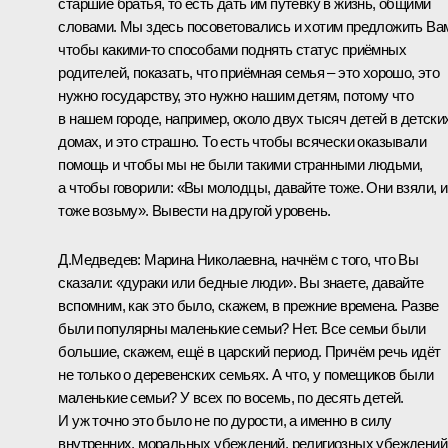
старшие братья, то есть дать им путёвку в жизнь, общими
словами. Мы здесь посоветовались и хотим предложить Ва
чтобы какими‑то способами поднять статус приёмных
родителей, показать, что приёмная семья – это хорошо, это
нужно государству, это нужно нашим детям, потому что
в нашем городе, например, около двух тысяч детей в детски
домах, и это страшно. То есть чтобы всячески оказывали
помощь и чтобы мы не были такими странными людьми,
а чтобы говорили: «Вы молодцы, давайте тоже. Они взяли, и
тоже возьму». Вывести на другой уровень.
Д.Медведев:
Марина Николаевна, начнём с того, что Вы
сказали: «дураки или бедные люди». Вы знаете, давайте
вспомним, как это было, скажем, в прежние времена. Разве
были популярны маленькие семьи? Нет. Все семьи были
большие, скажем, ещё в царский период. Причём речь идёт
не только о деревенских семьях. А что, у помещиков были
маленькие семьи? У всех по восемь, по десять детей.
И уж точно это было не по дурости, а именно в силу
внутренних, моральных убеждений, религиозных убеждений