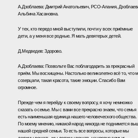
А.Дзоблаева:
Дмитрий Анатольевич, РСО-Алания, Дзоблаев
Альбина Хасановна.
У тех, кто передо мной выступили, почти у всех приёмные
дети, а у меня все родные. Я мать девятерых детей.
Д.Медведев:
Здорово.
А.Дзоблаева:
Позвольте Вас поблагодарить за прекрасный
приём. Мы восхищены. Настолько великолепно всё то, что 
созерцали, такая красота, такие эмоции. Спасибо Вам
огромное.
Прежде чем я перейду к своему вопросу, я хочу немножко
сказать о семье. Мы с вами все прекрасно знаем, что семья
есть наименьшая единица нашего человеческого общества.
По моему мнению, никакой народ никогда не поднимется вы
нашей средней семьи. То есть все вопросы, которые мы
должны решать, мы должны решать на уровне семьи: