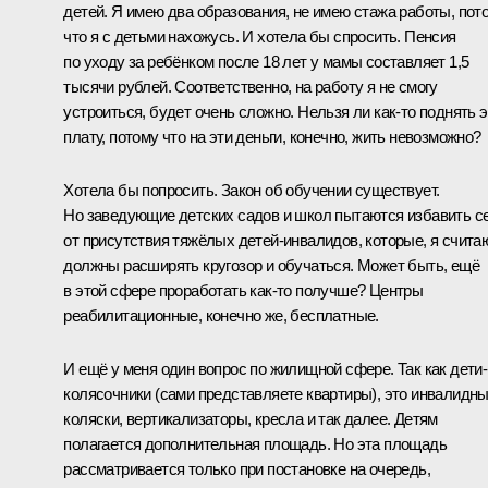
детей. Я имею два образования, не имею стажа работы, пот
что я с детьми нахожусь. И хотела бы спросить. Пенсия
по уходу за ребёнком после 18 лет у мамы составляет 1,5
тысячи рублей. Соответственно, на работу я не смогу
устроиться, будет очень сложно. Нельзя ли как‑то поднять э
плату, потому что на эти деньги, конечно, жить невозможно?
Хотела бы попросить. Закон об обучении существует.
Но заведующие детских садов и школ пытаются избавить с
от присутствия тяжёлых детей-инвалидов, которые, я счита
должны расширять кругозор и обучаться. Может быть, ещё
в этой сфере проработать как‑то получше? Центры
реабилитационные, конечно же, бесплатные.
И ещё у меня один вопрос по жилищной сфере. Так как дети-
колясочники (сами представляете квартиры), это инвалидн
коляски, вертикализаторы, кресла и так далее. Детям
полагается дополнительная площадь. Но эта площадь
рассматривается только при постановке на очередь,