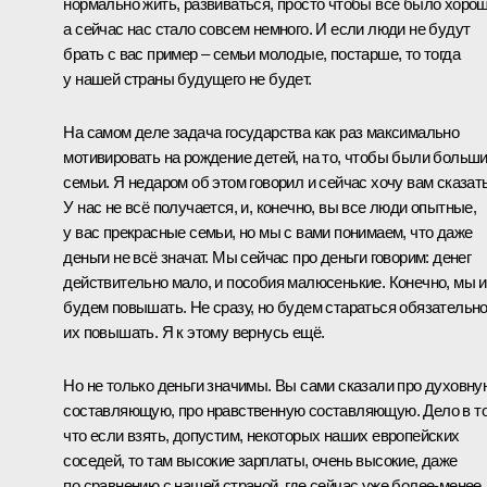
нормально жить, развиваться, просто чтобы всё было хорош
а сейчас нас стало совсем немного. И если люди не будут
брать с вас пример – семьи молодые, постарше, то тогда
у нашей страны будущего не будет.
На самом деле задача государства как раз максимально
мотивировать на рождение детей, на то, чтобы были больш
семьи. Я недаром об этом говорил и сейчас хочу вам сказать
У нас не всё получается, и, конечно, вы все люди опытные,
у вас прекрасные семьи, но мы с вами понимаем, что даже
деньги не всё значат. Мы сейчас про деньги говорим: денег
действительно мало, и пособия малюсенькие. Конечно, мы 
будем повышать. Не сразу, но будем стараться обязательн
их повышать. Я к этому вернусь ещё.
Но не только деньги значимы. Вы сами сказали про духовну
составляющую, про нравственную составляющую. Дело в т
что если взять, допустим, некоторых наших европейских
соседей, то там высокие зарплаты, очень высокие, даже
по сравнению с нашей страной, где сейчас уже более-менее