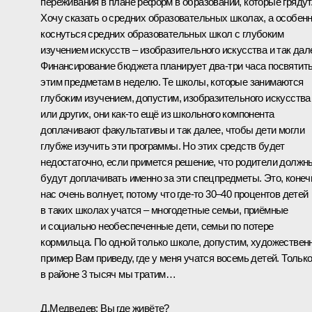
переживания в плане реформ в образовании, которые грядут
Хочу сказать о средних образовательных школах, а особен
коснуться средних образовательных школ с глубоким
изучением искусств – изобразительного искусства и так дал
Финансирование бюджета планирует два-три часа посвятит
этим предметам в неделю. Те школы, которые занимаются
глубоким изучением, допустим, изобразительного искусства
или других, они как‑то ещё из школьного компонента
доплачивают факультативы и так далее, чтобы дети могли
глубже изучить эти программы. Но этих средств будет
недостаточно, если примется решение, что родители должн
будут доплачивать именно за эти спецпредметы. Это, конеч
нас очень волнует, потому что где‑то 30–40 процентов детей
в таких школах учатся – многодетные семьи, приёмные
и социально необеспеченные дети, семьи по потере
кормильца. По одной только школе, допустим, художествен
пример Вам приведу, где у меня учатся восемь детей. Тольк
в районе 3 тысяч мы тратим…
Д.Медведев:
Вы где живёте?