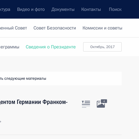
ктура
Видео и фото
Документы
Контакты
Поиск
венный Совет
Совет Безопасности
Комиссии и советы
леграммы
Сведения о Президенте
октябрь, 2017
ть следующие материалы
дентом Германии Франком-
4
ь