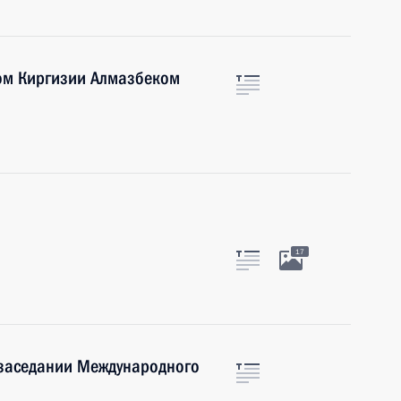
ом Киргизии Алмазбеком
17
 заседании Международного