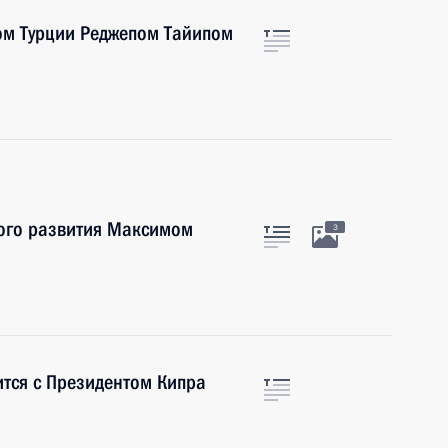
ом Турции Реджепом Тайипом
ого развития Максимом
3
ится с Президентом Кипра