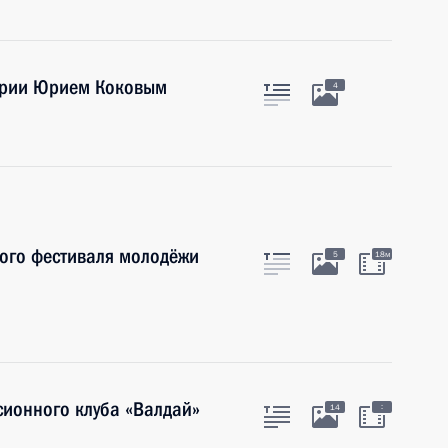
арии Юрием Коковым
4
ного фестиваля молодёжи
5
18м
сионного клуба «Валдай»
:
14