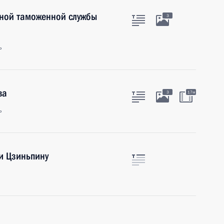
ьной таможенной службы
3
ь
ва
3
17м
ь
и Цзиньпину