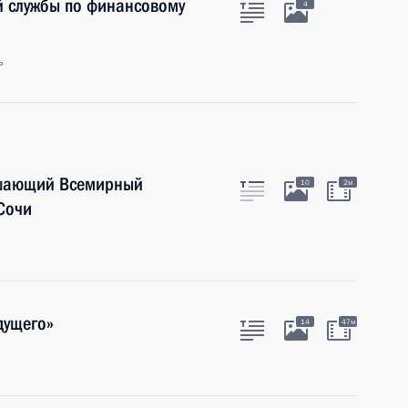
й службы по финансовому
4
ь
ршающий Всемирный
10
2м
 Сочи
дущего»
14
47м