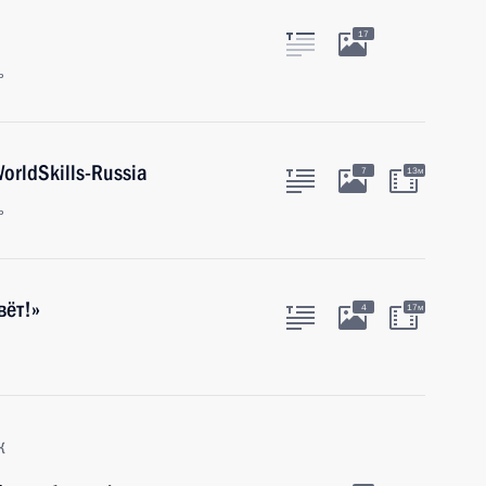
17
ь
rldSkills-Russia
7
13м
ь
вёт!»
4
17м
к