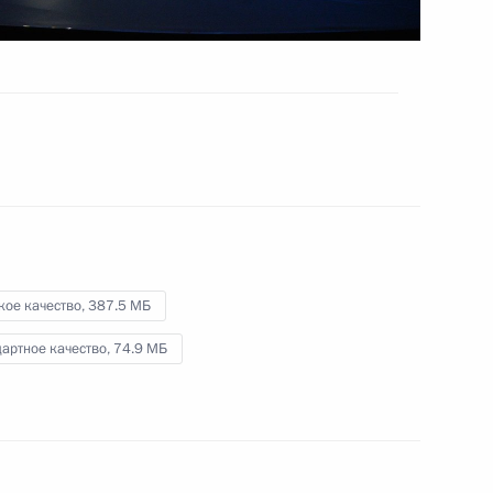
о, 1 ч.
кое качество,
387.5 МБ
артное качество,
74.9 МБ