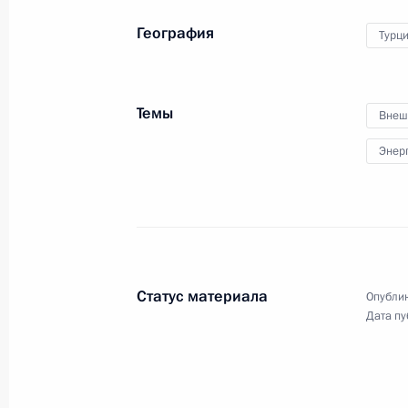
География
Турц
Темы
Внеш
Встреча с представителями
Энер
международных спортивных
организаций
11 октября 2016 года
Видео, 2 мин.
Статус материала
Опублик
Дата пу