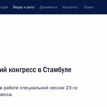
ктура
Видео и фото
Документы
Контакты
Поиск
си
ия, встречи
Встречи со СМИ
октябрь, 2016
ть следующие материалы
ий конгресс в Стамбуле
Заявление для прессы
в работе специальной сессии 23-го
по итогам российско-
ресса.
индийских переговоров