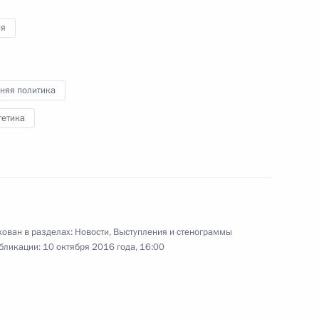
ия
няя политика
Заседание Совета
гетика
по развитию физической
культуры и спорта
11 октября 2016 года
Видео, 10 мин.
ован в разделах:
Новости
,
Выступления и стенограммы
бликации:
10 октября 2016 года, 16:00