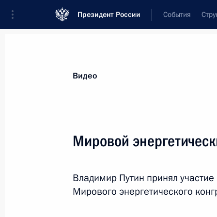
Президент России
События
Стру
Видеозаписи
Фотографии
Аудиозапи
Все материалы
Выступления
Совещан
Видео
Показа
Мировой энергетическ
Встреча лидеров БРИКС
Владимир Путин принял участие 
с членами Делового совета
Мирового энергетического конг
БРИКС