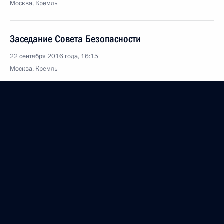
Москва, Кремль
Заседание Совета Безопасности
22 сентября 2016 года, 16:15
Москва, Кремль
Вручение государственных наград
22 сентября 2016 года, 14:30
Москва, Кремль
Поздравление работникам и ветеранам атомной
промышленности
22 сентября 2016 года, 09:05