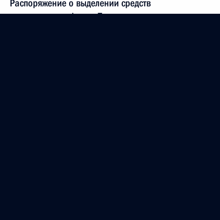
Распоряжение о выделении средств
из резервного фонда Президента
19 марта 2012 года, 09:30
16 марта 2012 года, пятница
Александр Ткачёв назначен спецпредставителем
Президента по Абхазии
16 марта 2012 года, 19:15
Информация для журналистов, аккредитованных
для освещения заседания Межгосударственного
Совета ЕврАзЭС/Высшего Евразийского
экономического совета на уровне глав государств
19 марта