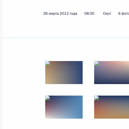
Встреча с Председателем Китайско
26 марта 2012 года
08:30
Сеул
6 фот
Цзиньтао
28 марта 2012 года, 15:30
Нью-Дели
Встреча с Президентом ЮАР Джей
28 марта 2012 года, 15:00
Нью-Дели
Перечень поручений по итогам сов
туристического кластера на Север
28 марта 2012 года, 13:15