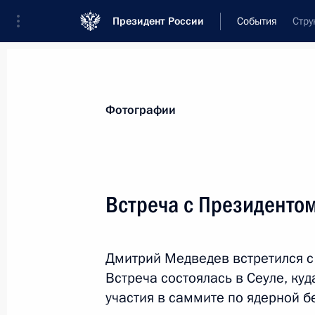
Президент России
События
Стру
Президент
Администрация
Государст
Новости
Стенограммы
Поездки
Те
Фотографии
Показа
Встреча с Президенто
Дмитрию Медведеву вручён диплом
Университета имени Джавахарлала
Дмитрий Медведев встретился 
28 марта 2012 года, 18:15
Нью-Дели
Встреча состоялась в Сеуле, куд
участия в саммите по ядерной б