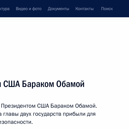
ктура
Видео и фото
Документы
Контакты
Поиск
венный Совет
Совет Безопасности
Комиссии и советы
леграммы
Сведения о Президенте
март, 2012
ть следующие материалы
м США Бараком Обамой
 почётного доктора
1
 Неру
с Президентом США Бараком Обамой.
а главы двух государств прибыли для
езопасности.