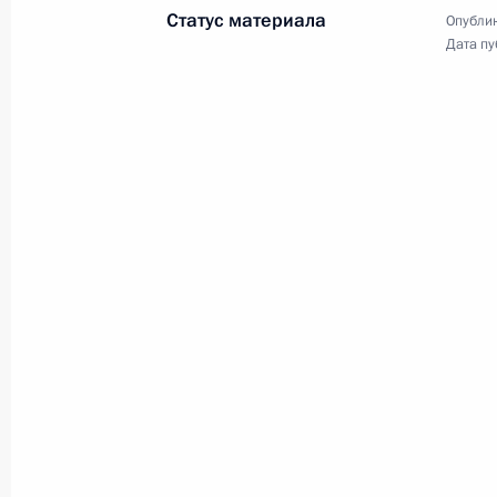
Статус материала
Опублик
Дата пу
Утверждён порядок реализации До
и Республикой Беларусь о развити
сотрудничества
27 марта 2012 года, 14:00
Указ о реорганизации компании «
27 марта 2012 года, 13:40
Встреча с Королём Иордании Абдал
27 марта 2012 года, 13:20
Сеул