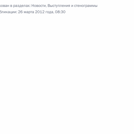
ован в разделах:
Новости
,
Выступления и стенограммы
бликации:
26 марта 2012 года, 08:30
говора между Россией
и военно-технического
Ростелеком»
лой II
5