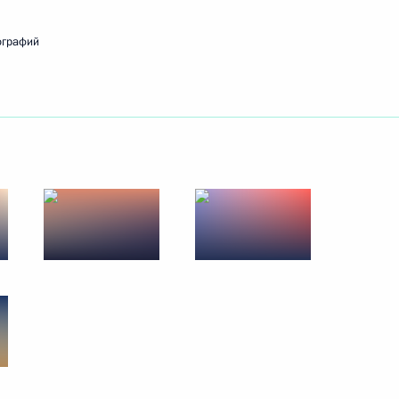
й Народной Республики Ху
2
ографий
кобом Зумой
3
ещания по вопросам развития
ном Кавказе