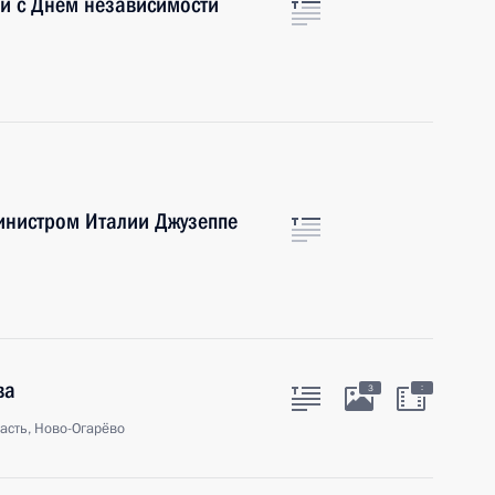
и с Днём независимости
инистром Италии Джузеппе
ва
:
3
асть, Ново-Огарёво