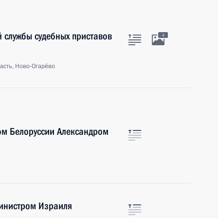
 службы судебных приставов
4
асть, Ново-Огарёво
ом Белоруссии Александром
инистром Израиля