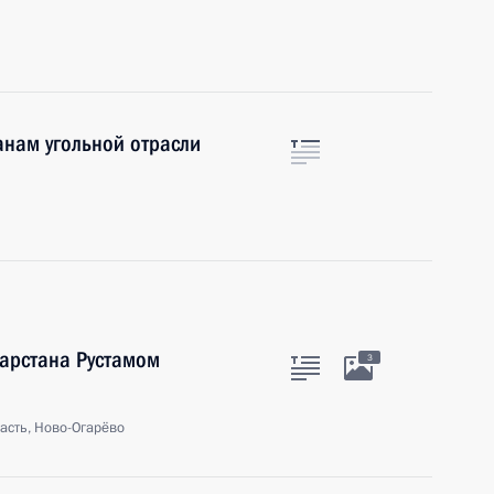
анам угольной отрасли
тарстана Рустамом
3
асть, Ново-Огарёво