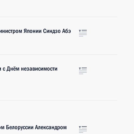
инистром Японии Синдзо Абэ
и с Днём независимости
ом Белоруссии Александром