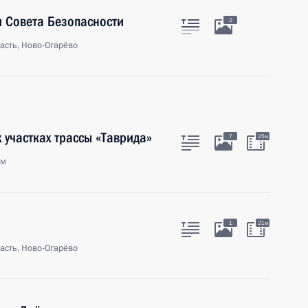
 Совета Безопасности
2
асть, Ново-Огарёво
 участках трассы «Таврида»
7
25м
ым
1
21м
асть, Ново-Огарёво