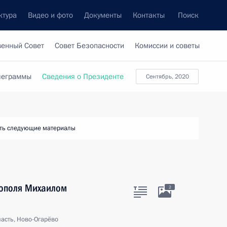
ктура
Видео и фото
Документы
Контакты
Поиск
венный Совет
Совет Безопасности
Комиссии и советы
леграммы
Сведения о Президенте
сентябрь, 2020
ть следующие материалы
тополя Михаилом
2
асть, Ново-Огарёво