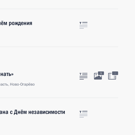
нём рождения
знать»
:
5
асть, Ново-Огарёво
ана с Днём независимости