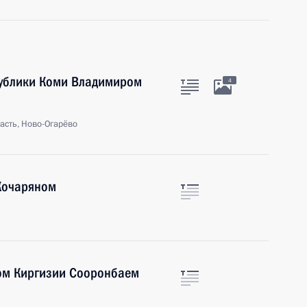
публики Коми Владимиром
4
асть, Ново-Огарёво
Кочаряном
ом Киргизии Сооронбаем