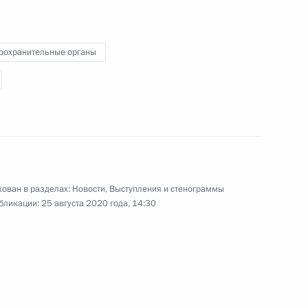
оохранительные органы
остовской области Василием
3
асть, Ново-Огарёво
ован в разделах:
Новости
,
Выступления и стенограммы
никам и гостям
бликации:
25 августа 2020 года, 14:30
1
3м
ого форума «Армия-2020»
 2020