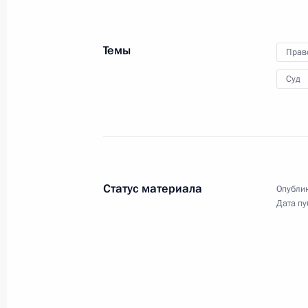
24 августа 2020 года, 16:20
Темы
Прав
Рабочая встреча с губернатором Р
Суд
Голубевым
24 августа 2020 года, 13:45
Московская обл
23 августа 2020 года, воскресенье
Статус материала
Опублик
Приветствие организаторам, участ
Дата пу
Международного военно-техническ
и Армейских международных игр –
23 августа 2020 года, 13:00