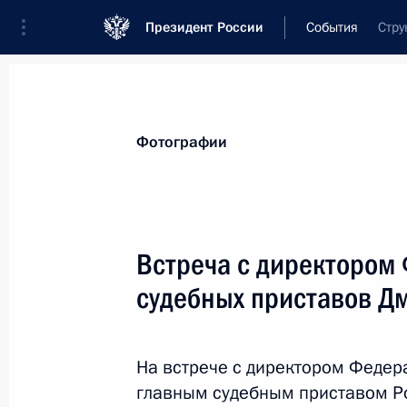
Президент России
События
Стру
Президент
Администрация
Государст
Новости
Стенограммы
Поездки
Те
Фотографии
Показа
Встреча с директором
судебных приставов Д
Совещание с членами Правительст
26 августа 2020 года, 17:40
Московская обл
На встрече с директором Федер
главным судебным приставом Р