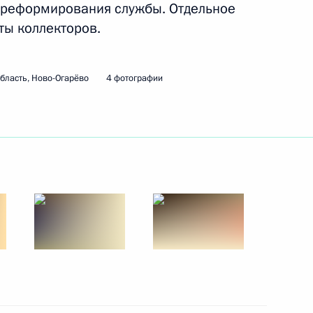
 реформирования службы. Отдельное
ты коллекторов.
 службы судебных приставов
4
асть, Ново-Огарёво
бласть, Ново-Огарёво
4 фотографии
ом Белоруссии Александром
инистром Израиля