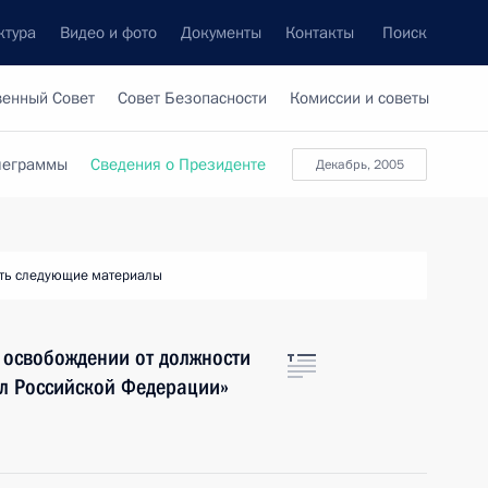
ктура
Видео и фото
Документы
Контакты
Поиск
венный Совет
Совет Безопасности
Комиссии и советы
леграммы
Сведения о Президенте
декабрь, 2005
ть следующие материалы
 освобождении от должности
ел Российской Федерации»