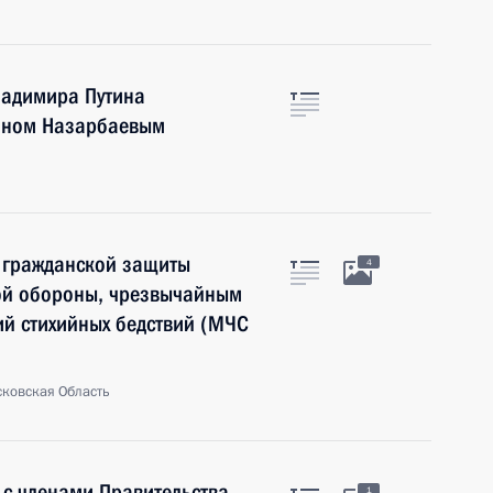
ладимира Путина
таном Назарбаевым
 гражданской защиты
4
ой обороны, чрезвычайным
ий стихийных бедствий (МЧС
сковская Область
 с членами Правительства
1