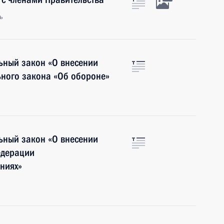
ь
ьный закон «О внесении
ьного закона «Об обороне»
ьный закон «О внесении
едерации
ниях»