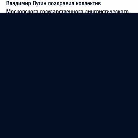
Владимир Путин поздравил коллектив
Московского государственного лингвистического
университета с 75-летием со дня основания
20 января 2006 года, 00:00
19 января 2006 года, четверг
Владимир Путин встретился с Председателем
Центрального банка Российской Федерации
Сергеем Игнатьевым
19 января 2006 года, 15:50
Москва
22 января 2006 года Москву с рабочим визитом
посетит Президент Республики Армения Роберт