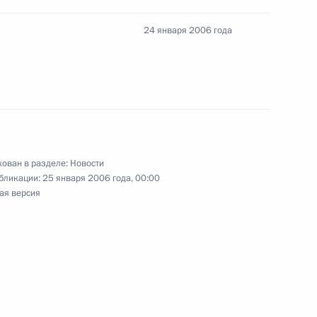
24 января 2006 года
ких буддистов с праздником
ому календарю
ован в разделе:
Новости
бликации:
25 января 2006 года, 00:00
мму соболезнования
ая версия
у Качиньскому в связи