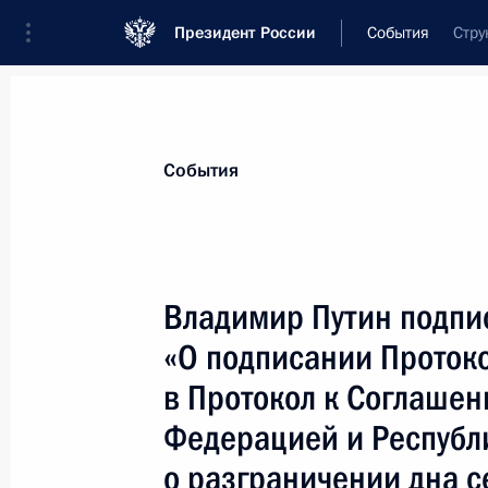
Президент России
События
Стру
Президент
Администрация
Государст
Новости
Стенограммы
Поездки
Те
События
Показа
Владимир Путин подпи
«О подписании Проток
Президент поручил Министерству о
прокуратуре полное содействие в р
в Протокол к Соглаше
в Челябинском танковом училище
Федерацией и Республ
30 января 2006 года, 16:18
о разграничении дна с