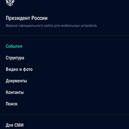
20 марта 2002 года, 19:30
Москва, Кремль
Владимир Путин провел совместное заседание
Совета Безопасности, президиума Госсовета
и Совета по науке и высоким технологиям при
Президенте России
20 марта 2002 года, 19:00
Москва, Кремль
Состоялся телефонный разговор Президента
России с Председателем КНР Цзян Цзэминем
20 марта 2002 года, 16:20