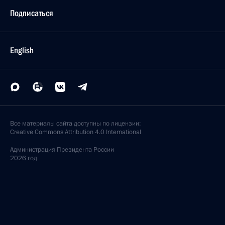
Президент провел в Министерстве обороны
совещание по вопросам стратегии
и перспективам оборонного строительства
20 марта 2002 года, 13:00
Москва
Владимир Путин направил поздравление
Президенту Узбекистана Исламу Каримову
по случаю 10-летия установления
дипломатических отношений между двумя
странами
20 марта 2002 года, 00:00
Владимир Путин направил поздравление