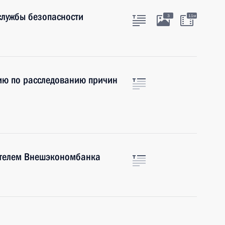
службы безопасности
3
11м
ию по расследованию причин
ателем Внешэкономбанка