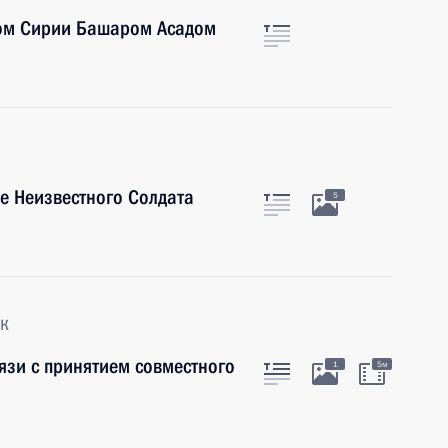
том Сирии Башаром Асадом
е Неизвестного Солдата
5
к
язи с принятием совместного
1
5м