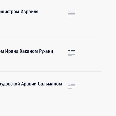
инистром Израиля
ом Ирана Хасаном Рухани
аудовской Аравии Сальманом