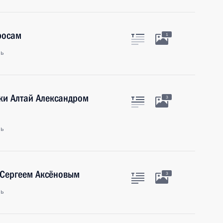
росам
1
ль
ики Алтай Александром
3
ль
 Сергеем Аксёновым
3
ль