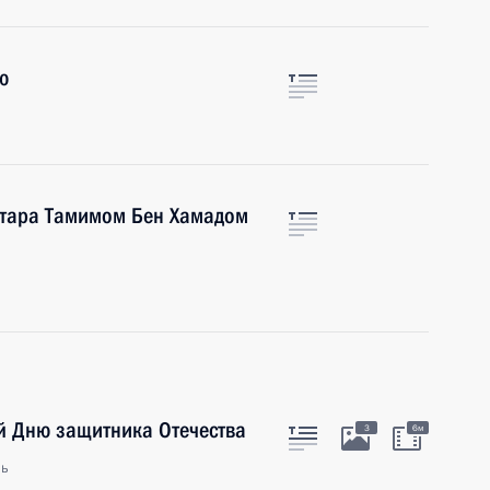
ю
атара Тамимом Бен Хамадом
й Дню защитника Отечества
3
6м
ль