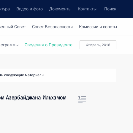
ктура
Видео и фото
Документы
Контакты
Поиск
венный Совет
Совет Безопасности
Комиссии и советы
леграммы
Сведения о Президенте
февраль, 2016
ть следующие материалы
том Азербайджана Ильхамом