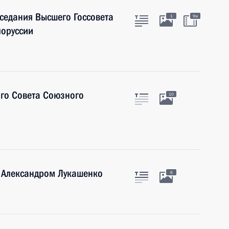
аседания Высшего Госсовета
1
9м
лоруссии
ого Совета Союзного
10
и Александром Лукашенко
6