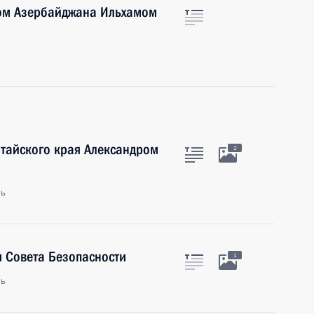
том Азербайджана Ильхамом
лтайского края Александром
2
ль
 Совета Безопасности
1
ль