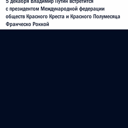
5 декабря Владимир Путин встретится
с президентом Международной федерации
обществ Красного Креста и Красного Полумесяца
Франческо Роккой
4 декабря 2021 года, 15:15
Владимир Путин обратился к участникам третьего
этапа XX съезда партии «Единая Россия»
4 декабря 2021 года, 13:25
Телефонный разговор с Президентом ЮАР
Сирилом Рамафозой
4 декабря 2021 года, 13:00