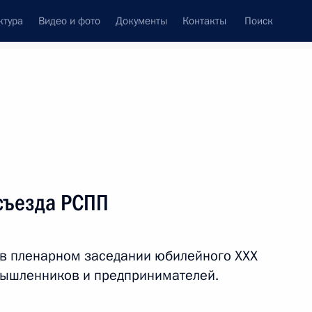
ктура
Видео и фото
Документы
Контакты
Поиск
венный Совет
Совет Безопасности
Комиссии и советы
леграммы
Сведения о Президенте
декабрь, 2021
ть следующие материалы
съезда РСПП
том Азербайджана Ильхамом
 в пленарном заседании юбилейного XXX
мышленников и предпринимателей.