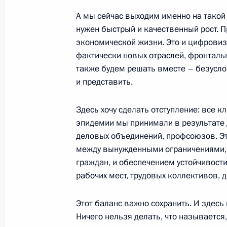
А мы сейчас выходим именно на такой 
нужен быстрый и качественный рост. 
Пленарное заседание съезда РСПП
экономической жизни. Это и цифровиза
17 декабря 2021 года, 16:50
Москва
фактически новых отраслей, фронталь
также будем решать вместе – безусло
и представить.
16 декабря 2021 года, четверг
Здесь хочу сделать отступление: все
Встреча с главой АСИ Светланой Ч
эпидемии мы принимали в результате 
16 декабря 2021 года, 22:30
Москва
деловых объединений, профсоюзов. Эт
между вынужденными ограничениями, 
граждан, и обеспечением устойчивости
рабочих мест, трудовых коллективов, 
Заседание наблюдательного совета 
инициатив
Этот баланс важно сохранить. И здесь
16 декабря 2021 года, 22:05
Москва
Ничего нельзя делать, что называется,