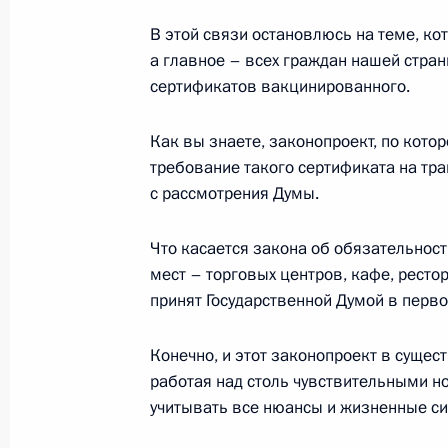
В этой связи остановлюсь на теме, ко
Заявления для прессы по итогам р
а главное – всех граждан нашей стра
сертификатов вакцинированного.
переговоров
16 декабря 2021 года, 16:40
Москва, Кремл
Как вы знаете, законопроект, по кото
требование такого сертификата на тра
с рассмотрения Думы.
Переговоры с Президентом Монголи
Что касается закона об обязательнос
16 декабря 2021 года, 14:50
Москва, Кремл
мест – торговых центров, кафе, ресто
принят Государственной Думой в перво
Поздравление по случаю Дня незав
Конечно, и этот законопроект в сущес
16 декабря 2021 года, 10:00
работая над столь чувствительными 
учитывать все нюансы и жизненные си