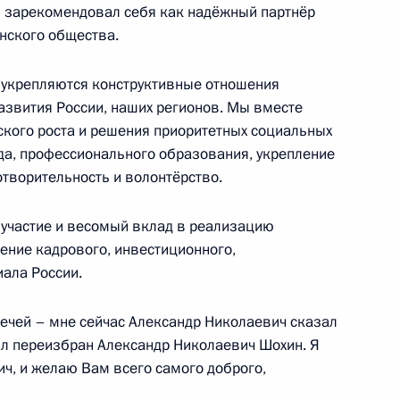
 зарекомендовал себя как надёжный партнёр
анского общества.
 укрепляются конструктивные отношения
том Франции Эммануэлем
развития России, наших регионов. Мы вместе
кого роста и решения приоритетных социальных
да, профессионального образования, укрепление
отворительность и волонтёрство.
 участие и весомый вклад в реализацию
ефону с Марком Кобленевым
1
ение кадрового, инвестиционного,
ала России.
речей – мне сейчас Александр Николаевич сказал
сибирск» приняты в состав
ыл переизбран Александр Николаевич Шохин. Я
2
5м
ч, и желаю Вам всего самого доброго,