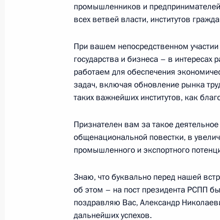
промышленников и предпринимателей
21 декабря 2021 года, 19:05
всех ветвей власти, институтов гражд
При вашем непосредственном участии
Телефонный разговор с Президен
государства и бизнеса – в интересах 
Макроном
работаем для обеспечения экономичес
21 декабря 2021 года, 18:00
задач, включая обновление рынка тру
таких важнейших институтов, как благ
Признателен вам за такое деятельное
Владимир Путин поговорил по тел
общенациональной повестки, в увелич
21 декабря 2021 года, 17:10
промышленного и экспортного потенци
Знаю, что буквально перед нашей вст
Ракетоносцы «Князь Олег» и «Ново
об этом – на пост президента РСПП б
ВМФ России
поздравляю Вас, Александр Николаеви
дальнейших успехов.
21 декабря 2021 года, 16:10
Москва