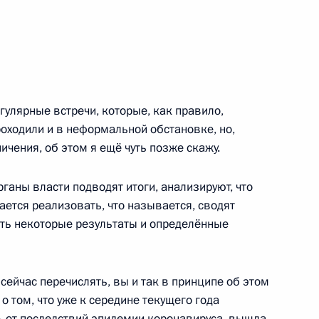
 Минобороны
11
59м
улярные встречи, которые, как правило,
роходили и в неформальной обстановке, но,
ичения, об этом я ещё чуть позже скажу.
к
министром Индии Нарендрой
рганы власти подводят итоги, анализируют, что
ается реализовать, что называется, сводят
ть некоторые результаты и определённые
сейчас перечислять, вы и так в принципе об этом
 Петром Фрадковым
3
 о том, что уже к середине текущего года
ь
 от последствий эпидемии коронавируса, вышла