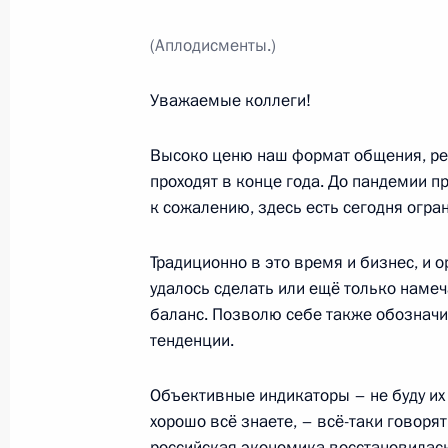
(Аплодисменты.)
Расширенное заседание коллегии
Уважаемые коллеги!
21 декабря 2021 года, 14:30
Москва
Высоко ценю наш формат общения, рег
проходят в конце года. До пандемии п
к сожалению, здесь есть сегодня огран
20 декабря 2021 года, понедельни
Телефонный разговор с Премьер-
Традиционно в это время и бизнес, и о
Моди
удалось сделать или ещё только намеч
баланс. Позволю себе также обозначи
20 декабря 2021 года, 14:50
тенденции.
Объективные индикаторы – не буду их 
Встреча с главой Промсвязьбанка
хорошо всё знаете, – всё-таки говорят
20 декабря 2021 года, 13:45
Москва, Кремл
российская экономика восстановилась