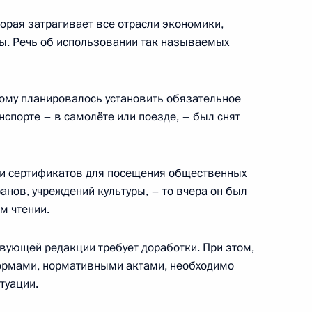
торая затрагивает все отрасли экономики,
оссийско-монгольских
ны. Речь об использовании так называемых
5
15м
ь
рому планировалось установить обязательное
нспорте – в самолёте или поезде, – был снят
и Ухнагийн Хурэлсухом
3
ти сертификатов для посещения общественных
ь
ранов, учреждений культуры, – то вчера он был
м чтении.
исимости Казахстана
твующей редакции требует доработки. При этом,
нормами, нормативными актами, необходимо
туации.