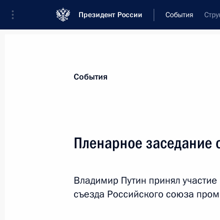
Президент России
События
Стру
Президент
Администрация
Государст
Новости
Стенограммы
Поездки
Те
События
Показа
Пленарное заседание 
Телефонный разговор с Президен
Алиевым
Владимир Путин принял участие
24 декабря 2021 года, 10:50
съезда Российского союза про