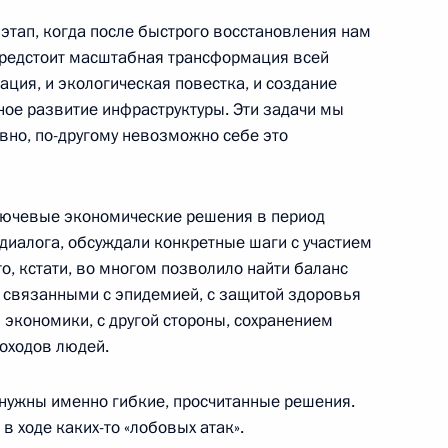
этап, когда после быстрого восстановления нам
Предстоит масштабная трансформация всей
:
14
ция, и экологическая повестка, и создание
ное развитие инфраструктуры. Эти задачи мы
вно, по-другому невозможно себе это
 ключевые экономические решения в период
упшевой
3
диалога, обсуждали конкретные шаги с участием
о, кстати, во многом позволило найти баланс
связанными с эпидемией, с защитой здоровья
 экономики, с другой стороны, сохранением
доходов людей.
Агентства стратегических
:
11
 нужны именно гибкие, просчитанные решения.
 в ходе каких-то «лобовых атак».