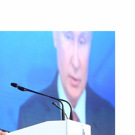
мира Путина
:
32
инистром Люксембурга
» Алексеем Репиком
3
ь