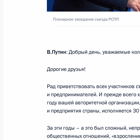
Пленарное заседание съезда РСПП
Опубликован список журналистов, 
в ежегодной пресс-конференции В
22 декабря 2021 года, 12:00
В.Путин
: Добрый день, уважаемые кол
Дорогие друзья!
21 декабря 2021 года, вторник
Совещание с постоянными членами
Рад приветствовать всех участников
и предпринимателей. И прежде всего х
21 декабря 2021 года, 20:55
Москва, Кремл
году вашей авторитетной организаци
и предприятия страны, исполняется 30 
Телефонный разговор с Федераль
За эти годы – а это был сложный, неп
Олафом Шольцем
общественных отношений, «взрослени