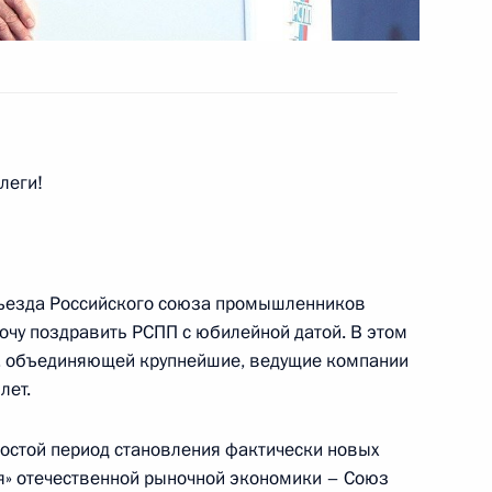
аккредитованных для участия
ладимира Путина
леги!
 Совета Безопасности
 съезда Российского союза промышленников
1
очу поздравить РСПП с юбилейной датой. В этом
ь
и, объединяющей крупнейшие, ведущие компании
лет.
ным канцлером Германии
ростой период становления фактически новых
я» отечественной рыночной экономики – Союз