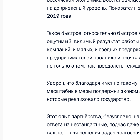
на докризисный уровень. Показатели 
2019 года.
Поздравление с Днём работника о
Такое быстрое, относительно быстрое
20 декабря 2021 года, 09:00
ощутимый, видимый результат работы 
компаний, и малых, и средних предпр
предпринимателей проявило и проявля
не только о том, как преодолеть текущ
17 декабря 2021 года, пятница
Телефонный разговор с Папой Ри
Уверен, что благодаря именно такому
масштабные меры поддержки экономик
17 декабря 2021 года, 19:00
которые реализовало государство.
Этот опыт партнёрства, безусловно, н
Совещание с постоянными членами
ответа на нестандартные, подчас даже
17 декабря 2021 года, 18:10
Москва, Кремл
важно, – для решения задач долгосроч