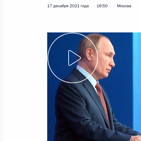
17 декабря 2021 года
16:50
Москва
23 декабря 2021 года, четверг
Большая пресс-конференция Влади
23 декабря 2021 года, 16:10
Москва
22 декабря 2021 года, среда
Телефонный разговор с Премьер-м
Ксавье Беттелем
22 декабря 2021 года, 18:15
Встреча с главой «Деловой России
22 декабря 2021 года, 14:05
Москва, Кремл