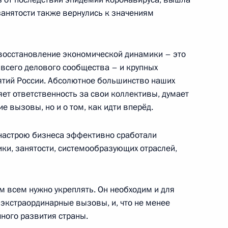
занятости также вернулись к значениям
рганов безопасности
1
5м
 восстановление экономической динамики – это
всего делового сообщества – и крупных
иятий России. Абсолютное большинство наших
ет ответственность за свои коллективы, думает
ие вызовы, но и о том, как идти вперёд.
мским Франциском
 настрою бизнеса эффективно сработали
и, занятости, системообразующих отраслей,
ам всем нужно укреплять. Он необходим и для
 Совета Безопасности
1
 экстраординарные вызовы, и, что не менее
ь
ного развития страны.