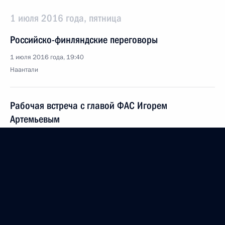
1 июля 2016 года, пятница
Российско-финляндские переговоры
1 июля 2016 года, 19:40
Наантали
Рабочая встреча с главой ФАС Игорем
Артемьевым
1 июля 2016 года, 12:40
Москва, Кремль
30 июня 2016 года, четверг
Телефонный разговор с Президентом Франции
Франсуа Олландом