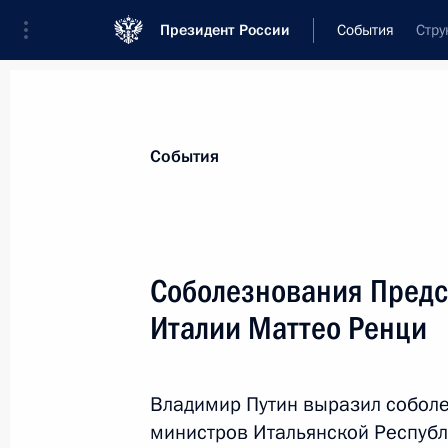
Президент России
События
Стру
Президент
Администрация
Государст
Новости
Стенограммы
Поездки
Те
События
Показа
Соболезнования Предс
Италии Маттео Ренци
Телефонный разговор с Ангелой М
13 июля 2016 года, 13:30
Владимир Путин выразил собол
министров Итальянской Республ