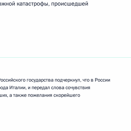
рожной катастрофы, происшедшей
ета министров Италии
ания бюджета силовых
1
ссийского государства подчеркнул, что в России
ода Италии, и передал слова сочувствия
ших, а также пожелания скорейшего
5