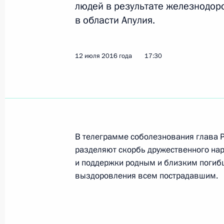
12 июля 2016 года, вторник
людей в результате железнодо
в области Апулия.
Соболезнования Председателю Сов
Маттео Ренци
12 июля 2016 года, 17:30
12 июля 2016 года
17:30
Совещание по вопросам формиров
структур
12 июля 2016 года, 15:30
Москва, Кремль
В телеграмме соболезнования глава Ро
разделяют скорбь дружественного нар
и поддержки родным и близким погиб
выздоровления всем пострадавшим.
11 июля 2016 года, понедельник
Владимир Путин посетил Валаам
11 июля 2016 года, 12:00
Карелия