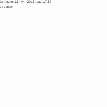
бликации:
12 июля 2016 года, 17:30
Владимиром Мединским
7
ая версия
овную ответственность
и экстремистской
 совершенствование
противодействия терроризму