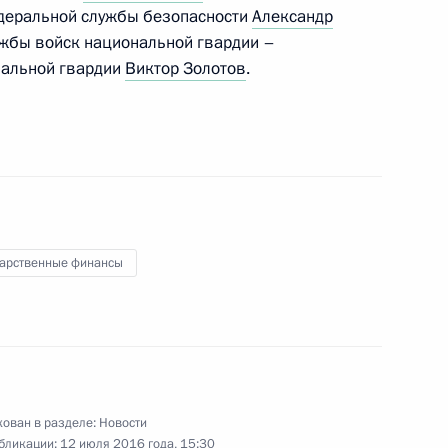
едеральной службы безопасности
Александр
еркель и Франсуа Олландом
ужбы войск национальной гвардии –
альной гвардии
Виктор Золотов
.
ета министров Италии
дарственные финансы
ания бюджета силовых
1
ован в разделе:
Новости
бликации:
12 июля 2016 года, 15:30