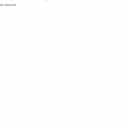
ая версия
5
еркель и Франсуа Олландом
оенно-технического
2
3м
ации с иностранными