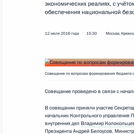
Поздравление Франсуа Олланду с
экономических реалиях, с учёт
Франции – Днём взятия Бастилии
обеспечения национальной безо
14 июля 2016 года, 12:00
12 июля 2016 года
15:30
Москва, Кремл
13 июля 2016 года, среда
Телеграммы Дэвиду Кэмерону и Те
13 июля 2016 года, 21:00
Совещание по вопросам формирования бюджета си
Совещание проведено в связи с начал
Заседание Совета по стратегическ
проектам
В совещании приняли участие Секрета
начальник Контрольного управления 
13 июля 2016 года, 15:30
Москва, Кремль
внутренних дел
Владимир Колокольце
Президента
Андрей Белоусов
, Минист