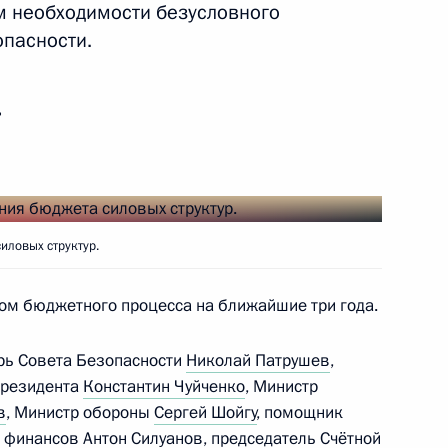
 национальным праздником
ом необходимости безусловного
пасности.
ь
резе Мэй
ловых структур.
ом бюджетного процесса на ближайшие три года.
ому развитию и приоритетным
7
11м
рь Совета Безопасности
Николай Патрушев
,
Президента
Константин Чуйченко
, Министр
в
, Министр обороны
Сергей Шойгу
, помощник
р финансов
Антон Силуанов
, председатель Счётной