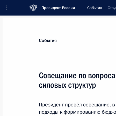
Президент России
События
Стру
Президент
Администрация
Государст
Новости
Стенограммы
Поездки
Те
События
Показа
Совещание по вопрос
силовых структур
Совещание с членами Правительст
14 июля 2016 года, 14:30
Москва, Кремль
Президент провёл совещание, в
подходы к формированию бюдже