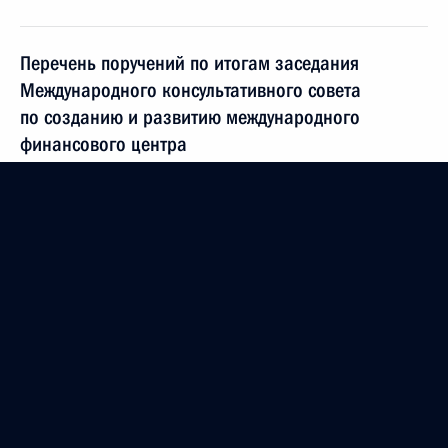
Перечень поручений по итогам заседания
Международного консультативного совета
по созданию и развитию международного
финансового центра
9 декабря 2011 года, 10:30
8 декабря 2011 года, четверг
Официальный визит в Чехию
8 декабря 2011 года, 20:00
Прага
16 декабря Дмитрий Медведев проведёт