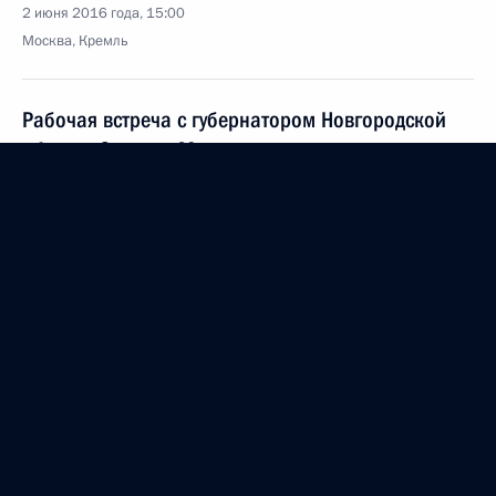
2 июня 2016 года, 15:00
Москва, Кремль
Рабочая встреча с губернатором Новгородской
области Сергеем Митиным
2 июня 2016 года, 14:15
Москва, Кремль
Владимир Путин направил поздравление
Президенту Италии Серджо Маттарелле по случаю
национального праздника — Дня Республики
2 июня 2016 года, 13:50
Встреча с Леонидом Рошалем