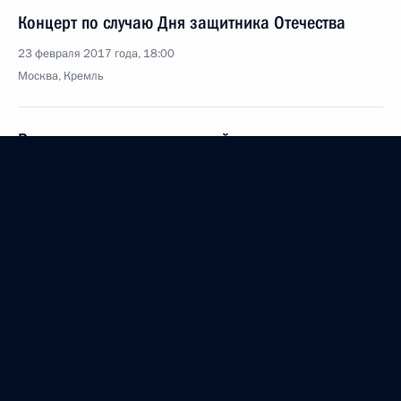
Концерт по случаю Дня защитника Отечества
23 февраля 2017 года, 18:00
Москва, Кремль
Встреча с главами делегаций государств –
участников III зимних Всемирных военных игр
23 февраля 2017 года, 17:30
Москва, Кремль
Встреча с военнослужащими Северного флота
23 февраля 2017 года, 16:30
Москва, Кремль
Совещание с постоянными членами Совета