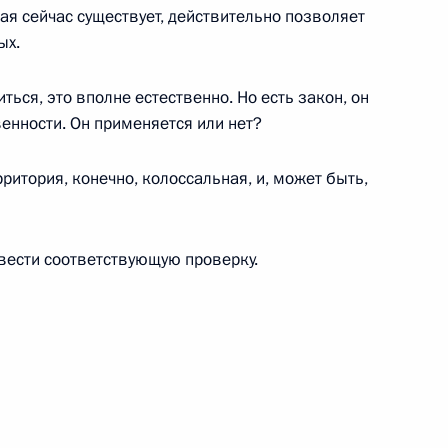
ая сейчас существует, действительно позволяет
ых.
к
ться, это вполне естественно. Но есть закон, он
оворы
венности. Он применяется или нет?
26
рритория, конечно, колоссальная, и, может быть,
а Нурсултаном Назарбаевым
5
вести соответствующую проверку.
л специальных операций
2м