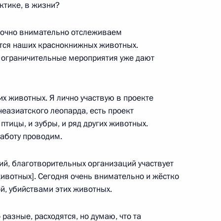
ктике, в жизни?
точно внимательно отслеживаем
ется наших краснокнижных животных.
Президентом Киргизии
12
33м
, ограничительные мероприятия уже дают
 животных. Я лично участвую в проекте
еазиатского леопарда, есть проект
30
 птицы, и зубры, и ряд других животных.
аботу проводим.
й, благотворительных организаций участвует
ивотных]. Сегодня очень внимательно и жёстко
ом Туркменистана Гурбангулы
3
й, убийствами этих животных.
разные, расходятся, но думаю, что та