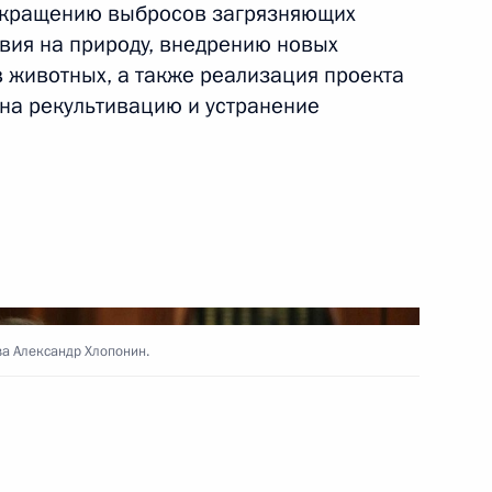
окращению выбросов загрязняющих
твия на природу, внедрению новых
13
в животных, а также реализация проекта
 на рекультивацию и устранение
ам с 8 Марта
1
3м
а Александр Хлопонин.
инистром Венгрии Виктором