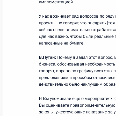
1 марта 2017 года, 10:10
Красноярск
имплементацией.
У нас возникает ряд вопросов по ряду
проекты, но говорят, что внедрять [те
Совещание о подготовке к универс
сейчас очень внимательно отрабатыва
1 марта 2017 года, 10:00
Красноярск
Для нас важно, чтобы были реальные п
написанные на бумаге.
Встреча с победителями Всемирно
В.Путин:
Почему я задал этот вопрос,
универсиады 2017 года
бизнеса, обосновывая необходимость
говорят, вправо по графику всех этих 
1 марта 2017 года, 09:00
Красноярск
предложениям и просьбам относились
действительно было наилучшим образ
28 февраля 2017 года, вторник
И Вы упоминали ещё о мероприятиях, 
Вы оцениваете правоприменительную 
Владимир Путин прибыл в Красноя
законы, ужесточающие наказание за у