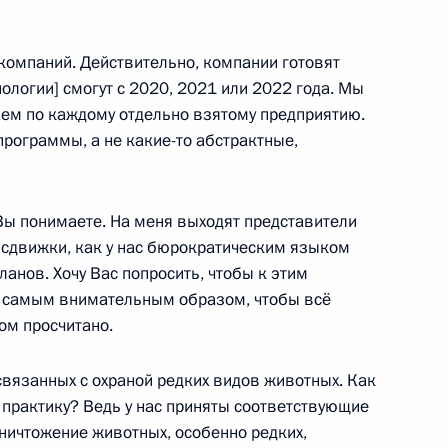
 компаний. Действительно, компании готовят
хнологии] смогут с 2020, 2021 или 2022 года. Мы
иаде 2019 года
14
15м
ем по каждому отдельно взятому предприятию.
рограммы, а не какие-то абстрактные,
й зимней
 Вы понимаете. На меня выходят представители
5
 сдвижки, как у нас бюрократическим языком
планов. Хочу Вас попросить, чтобы к этим
 самым внимательным образом, чтобы всё
ом просчитано.
связанных с охраной редких видов животных. Как
практику? Ведь у нас приняты соответствующие
рск
ничтожение животных, особенно редких,