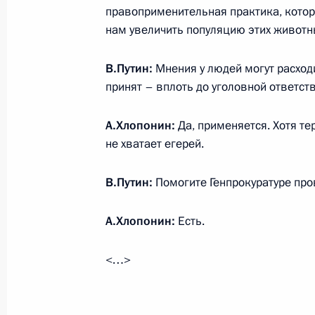
правоприменительная практика, котор
нам увеличить популяцию этих животн
27 февраля 2017 года, понедельни
В.Путин:
Мнения у людей могут расходи
Российско-таджикистанские перег
принят – вплоть до уголовной ответст
27 февраля 2017 года, 18:00
Душанбе
А.Хлопонин:
Да, применяется. Хотя те
не хватает егерей.
Встреча с Президентом Казахстан
В.Путин:
Помогите Генпрокуратуре про
27 февраля 2017 года, 11:00
Алма-Ата
А.Хлопонин:
Есть.
<…>
Поздравление военнослужащим Си
27 февраля 2017 года, 09:00