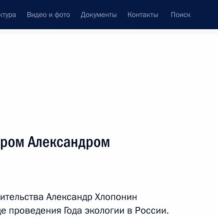
ктура
Видео и фото
Документы
Контакты
Поиск
венный Совет
Совет Безопасности
Комиссии и советы
леграммы
Сведения о Президенте
март, 2017
ть следующие материалы
ером Александром
МВД России
6
16м
ительства Александр Хлопонин
 проведения Года экологии в России.