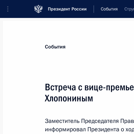
Президент России
События
Стру
Президент
Администрация
Государст
Новости
Стенограммы
Поездки
Те
События
Показа
Встреча с вице-премь
Хлопониным
Расширенное заседание коллегии 
9 марта 2017 года, 14:00
Москва
Заместитель Председателя Прав
информировал Президента о ходе