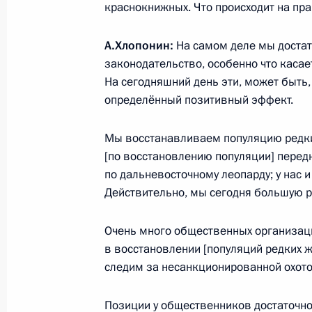
28 февраля 2017 года, 20:10
Красноярск
краснокнижных. Что происходит на пра
А.Хлопонин:
На самом деле мы доста
законодательство, особенно что каса
Совместная пресс-конференция с 
На сегодняшний день эти, может быть
Алмазбеком Атамбаевым
определённый позитивный эффект.
28 февраля 2017 года, 14:50
Бишкек
Мы восстанавливаем популяцию редких
[по восстановлению популяции] передн
Российско-киргизские переговоры
по дальневосточному леопарду; у нас и
Действительно, мы сегодня большую р
28 февраля 2017 года, 14:45
Бишкек
Очень много общественных организаци
в восстановлении [популяций редких ж
Телефонный разговор с Президент
следим за несанкционированной охото
Бердымухамедовым
28 февраля 2017 года, 10:00
Душанбе
Позиции у общественников достаточно 