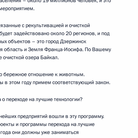
аселения – около 19 миллионов человек, и это
 мероприятием.
вязанные с рекультивацией и очисткой
палаты Татьяной Голиковой
1
будет задействовано около 20 регионов, и под
ь, Ново-Огарёво
ных объектов – это город Дзержинск
ая область и Земля Франца-Иосифа. По Вашему
е очисткой озера Байкал.
ндром Хлопониным
3
то бережное отношение к животным.
ы в этом году примем соответствующий закон.
 о переходе на лучшие технологии?
ейших предприятий вошли в эту программу.
идопингового контроля
1
4м
роекты и программы перехода на лучшие
 года они должны уже заниматься