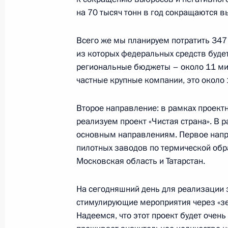
Встреча с Валентиной Терешковой
на 70 тысяч тонн в год сокращаются в
6 марта 2017 года, 13:30
Москва, Кремль
Всего же мы планируем потратить 347
из которых федеральных средств буде
региональные бюджеты – около 11 мил
9 марта Владимир Путин встретитс
частные крупные компании, это около
Израиля Биньямином Нетаньяху
Второе направление: в рамках проект
6 марта 2017 года, 11:00
реализуем проект «Чистая страна». В 
основным направлениям. Первое напр
пилотных заводов по термической обр
4 марта 2017 года, суббота
Московская область и Татарстан.
Телефонный разговор с Президент
Назарбаевым
На сегодняшний день для реализации 
стимулирующие мероприятия через «зе
4 марта 2017 года, 19:00
Надеемся, что этот проект будет очен