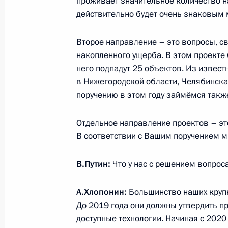
проживает значительное количество н
действительно будет очень знаковым
3 марта 2017 года, пятница
Второе направление – это вопросы, с
Встреча с Председателем Счётной 
накопленного ущерба. В этом проекте 
3 марта 2017 года, 17:00
Московская област
него подпадут 25 объектов. Из извест
в Нижегородской области, Челябинск
поручению в этом году займёмся такж
Встреча с вице-премьером Алекса
Отдельное направление проектов – э
3 марта 2017 года, 14:30
Москва, Кремль
В соответствии с Вашим поручением м
В.Путин:
Что у нас с решением вопроса
1 марта 2017 года, среда
А.Хлопонин:
Большинство наших крупн
О совершенствовании системы ант
До 2019 года они должны утвердить п
в России
доступные технологии. Начиная с 2020