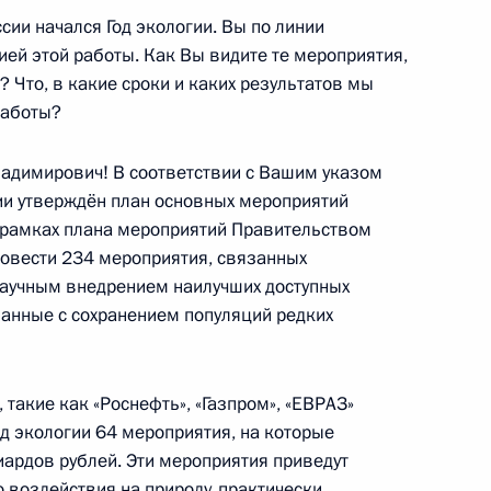
сии начался Год экологии. Вы по линии
озёровым
ей этой работы. Как Вы видите те мероприятия,
4
 Что, в какие сроки и каких результатов мы
работы?
димирович! В соответствии с Вашим указом
т Россию
и утверждён план основных мероприятий
В рамках плана мероприятий Правительством
овести 234 мероприятия, связанных
научным внедрением наилучших доступных
занные с сохранением популяций редких
тиди
такие как «Роснефть», «Газпром», «ЕВРАЗ»
од экологии 64 мероприятия, на которые
ардов рублей. Эти мероприятия приведут
 воздействия на природу, практически