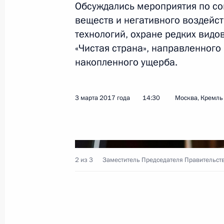
8 марта 2017 года, среда
Обсуждались мероприятия по с
веществ и негативного воздейс
Поездка в Брянскую область
технологий, охране редких видо
8 марта 2017 года, 15:30
Брянск
«Чистая страна», направленного
накопленного ущерба.
Поздравление российским женщин
3 марта 2017 года
14:30
Москва, Кремль
8 марта 2017 года, 09:00
7 марта 2017 года, вторник
2 из 3
Заместитель Председателя Правительств
Телефонный разговор с Премьер-м
Орбаном
7 марта 2017 года, 15:30