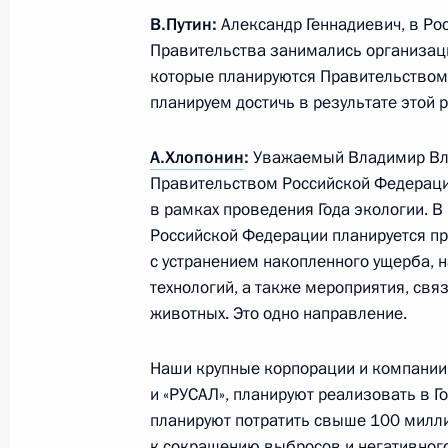
В.Путин:
Александр Геннадиевич, в Рос
Встреча с главой РЖД Олегом Бел
Правительства занимались организаци
которые планируются Правительством?
7 марта 2017 года, 13:40
Москва, Кремль
планируем достичь в результате этой 
А.Хлопонин
:
Уважаемый Владимир Вла
10 марта Президент Турции посети
Правительством Российской Федераци
в рамках проведения Года экологии. 
7 марта 2017 года, 12:00
Российской Федерации планируется пр
с устранением накопленного ущерба, 
технологий, а также мероприятия, свя
Указ о помиловании Оксаны Севас
животных. Это одно направление.
7 марта 2017 года, 11:30
Наши крупные корпорации и компании, 
и «РУСАЛ», планируют реализовать в Г
планируют потратить свыше 100 милли
6 марта 2017 года, понедельник
к сокращению выбросов и негативного