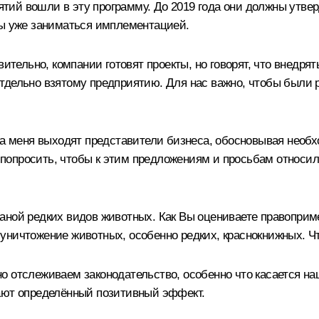
ий вошли в эту программу. До 2019 года они должны утвер
ны уже заниматься имплементацией.
ительно, компании готовят проекты, но говорят, что внедрять
тдельно взятому предприятию. Для нас важно, чтобы были р
На меня выходят представители бизнеса, обосновывая необх
ас попросить, чтобы к этим предложениям и просьбам отно
аной редких видов животных. Как Вы оцениваете правоприм
ничтожение животных, особенно редких, краснокнижных. Чт
о отслеживаем законодательство, особенно что касается н
дают определённый позитивный эффект.