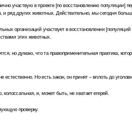
чно участвую в проекте [по восстановлению популяции] пер
ы, и ряд других животных. Действительно, мы сегодня боль
льных организаций участвует в восстановлении [популяций 
йствами этих животных.
тся, но думаю, что та правоприменительная практика, кото
 естественно. Но есть закон, он принят – вплоть до уголов
, колоссальная, и, может быть, не хватает егерей.
твующую проверку.