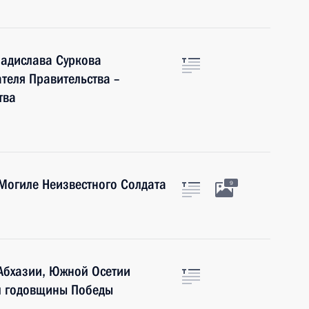
ладислава Суркова
теля Правительства –
тва
Могиле Неизвестного Солдата
9
Абхазии, Южной Осетии
-й годовщины Победы