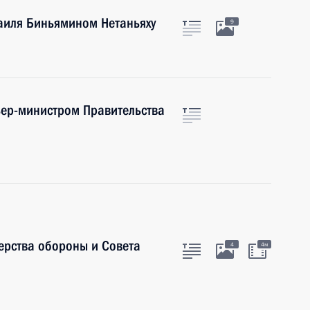
аиля Биньямином Нетаньяху
9
ьер-министром Правительства
ерства обороны и Совета
4
4м