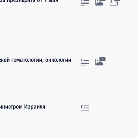
ской гематологии, онкологии
6
инистром Израиля