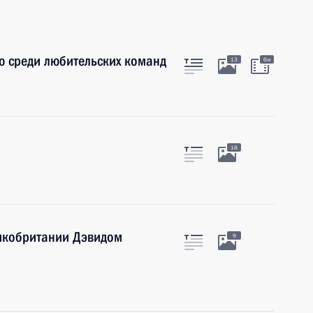
ю среди любительских команд
13
6м
18
икобритании Дэвидом
9