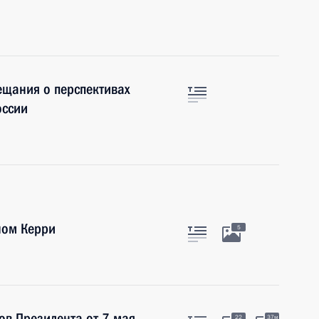
ещания о перспективах
оссии
ном Керри
5
ов Президента от 7 мая
22
37м