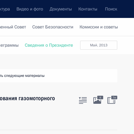
ктура
Видео и фото
Документы
Контакты
Поиск
венный Совет
Совет Безопасности
Комиссии и советы
леграммы
Сведения о Президенте
май, 2013
ть следующие материалы
зования газомоторного
6
7м