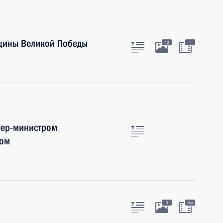
вщины Великой Победы
:
42
ьер-министром
ном
3
6м