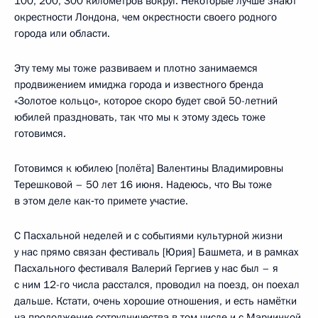
100, 200, 300 километров вокруг. Некоторые лучше знают
окрестности Лондона, чем окрестности своего родного
города или области.
Эту тему мы тоже развиваем и плотно занимаемся
продвижением имиджа города и известного бренда
«Золотое кольцо», которое скоро будет свой 50-летний
юбилей праздновать, так что мы к этому здесь тоже
готовимся.
Готовимся к юбилею [полёта] Валентины Владимировны
Терешковой – 50 лет 16 июня. Надеюсь, что Вы тоже
в этом деле как‑то примете участие.
С Пасхальной неделей и с событиями культурной жизни
у нас прямо связан фестиваль [Юрия] Башмета, и в рамках
Пасхального фестиваля Валерий Гергиев у нас был – я
с ним 12-го числа расстался, проводил на поезд, он поехал
дальше. Кстати, очень хорошие отношения, и есть намётки
на продолжение сотрудничества в том числе и с Мариинкой.